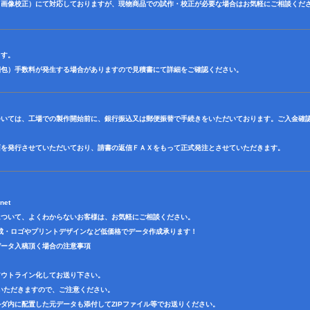
（画像校正）にて対応しておりますが、現物商品での試作・校正が必要な場合はお気軽にご相談くだ
ます。
梱包）手数料が発生する場合がありますので見積書にて詳細をご確認ください。
ついては、工場での製作開始前に、銀行振込又は郵便振替で手続きをいただいております。ご入金確
面を発行させていただいており、請書の返信ＦＡＸをもって正式発注とさせていただきます。
net
について、よくわからないお客様は、お気軽にご相談ください。
成・ロゴやプリントデザインなど低価格でデータ作成承ります！
データ入稿頂く場合の注意事項
アウトライン化してお送り下さい。
いただきますので、ご注意ください。
ダ内に配置した元データも添付してZIPファイル等でお送りください。