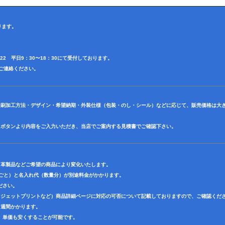
ります。
4622 平日9：30〜18：30にて受付しております。
田迄ご連絡ください。
印刷加工方法・デザイン・希望納期・外装仕様（包装・のし・シール）などに応じて、販売価格は大
】ボタンより内容をご入力いただき、当店でご案内する見積書でご確認下さい。
・革製品などご希望の商品により変化いたします。
色ごと）と名入れ代（数量分）が別途料金がかかります。
ださい。
クジェットプリントなど）商品詳細ページに対応の可否について記載しておりますので、ご確認くだ
３週間かかります。
、単価も安くすることが可能です。