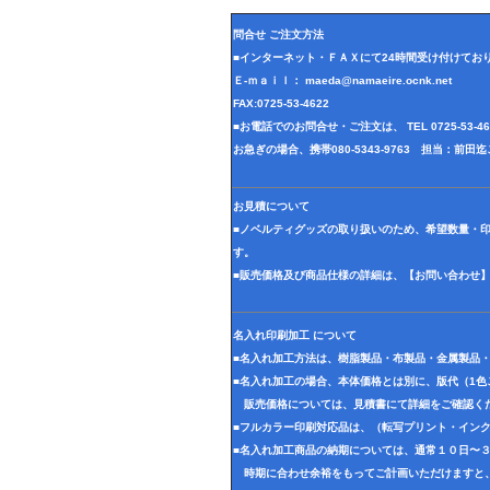
問合せ ご注文方法
■インターネット・ＦＡＸにて24時間受け付けてお
Ｅ-ｍａｉｌ： maeda@namaeire.ocnk.net
FAX:0725-53-4622
■お電話でのお問合せ・ご注文は、 TEL 0725-53-
お急ぎの場合、携帯080-5343-9763 担当：前
お見積について
■ノベルティグッズの取り扱いのため、希望数量・
す。
■販売価格及び商品仕様の詳細は、【お問い合わせ
名入れ印刷加工 について
■名入れ加工方法は、樹脂製品・布製品・金属製品
■名入れ加工の場合、本体価格とは別に、版代（1
販売価格については、見積書にて詳細をご確認く
■フルカラー印刷対応品は、（転写プリント・イン
■名入れ加工商品の納期については、通常１０日〜
時期に合わせ余裕をもってご計画いただけますと