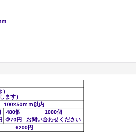
mm
抜き）
たします）
100×50ｍｍ以内
個
480個
1000個
円
＠70円
お問い合わせください
6200円