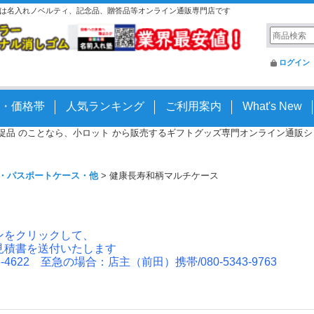
本館は名入れノベルティ、記念品、贈答品等オンライン通販専門店です
ログイン
・価格帯
人気ランキング
ご利用案内
What's New
 販促品 のことなら、小ロット から販売するギフトグッズ専門オンライン通販ショッ
・パスポートケース・他
>
健康長寿和柄マルチケース
ンをクリックして、
見積書を送付いたします
4622 至急の場合：店主（前田）携帯/080-5343-9763