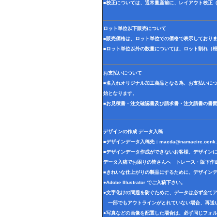
■校正については、通常量産前に、レイアウト校正
ロット単位以下販売について
■販売価格は、ロット単位での価格で表示しており
■ロット単位以外の数量については、ロット割れ（
お支払いについて
■名入れオリジナル加工商品となる為、お支払いに
始となります。
■お見積書・注文確認書及び請求書・注文請書の書
デザインの作成 データ入稿
■デザインデータ入稿先：
maeda@namaeire.ocnk.
■デザインデータ作成ができないお客様、デザイン
データ入稿でお困りの皆さんへ トレース・版下作
■きれいな仕上がりの製品にするために、デザイン
●Adobe Illustrator でご入稿下さい。
●文字化けの問題を防ぐために、データは必ず全て
一部でもアウトラインがとれていない場合、再送
●写真などの画像を配置した場合は、必ず同じフォル