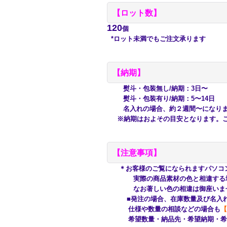
【
ロット数】
120
個
*ロット未満でもご注文承ります
【納期】
熨斗・包装無し/納期：3日〜
熨斗・包装有り/納期：5〜14日
名入れの場合、約２週間〜になり
※納期はおよその目安となります。ご
【注意事項】
＊お客様のご覧になられますパソコ
実際の商品素材の色と相違する場合
なお著しい色の相違は御座いませ
■発注の場合、在庫数量及び名入れ
仕様や数量の相談などの場合も
【
希望数量・納品先・希望納期・希望