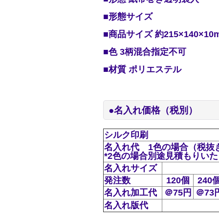
■形態サイズ
■商品サイズ 約215×140×10
■色 3柄混合指定不可
■材質 ポリエステル
●名入れ価格（税別）
シルク印刷
名入れ代 1色の場合（税
*2色の場合別途見積もりい
名入れサイズ
発注数
120個
240
名入れ加工代
＠75円
＠73
名入れ版代