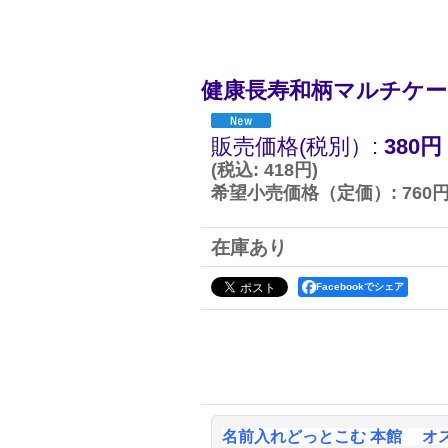
健康長寿和柄マルチケー
販売価格(税別）
:
380円
(
税込
:
418円
)
希望小売価格（定価）
:
760
在庫あり
Facebookでシェア
名前入れどっとこむ 本館 オ