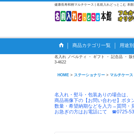
健康長寿和柄マルチケース | 名前入れどっとこむ 
商品カテゴリ一覧
用途別
名入れ ノベルティ ・ ギフト ・ 記念品 ・
3-4622
HOME
>
ステーショナリー
>
マルチケース
名入れ・熨斗・包装ありの場合は、
商品画像下の【お問い合わせ】ボタ
数量・希望納期などを入力→質問・
お急ぎの方はお電話にて ☎0725-53-