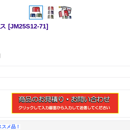
ス
[
JM25S12-71
]
円
ススメ品！