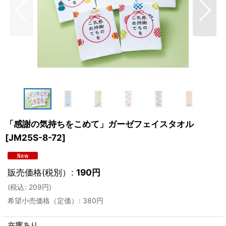
「感謝の気持ちをこめて」ガーゼフェイスタオル
[
JM25S-8-72
]
販売価格(税別）
:
190
円
(
税込
:
209
円
)
希望小売価格（定価）
:
380
円
在庫あり