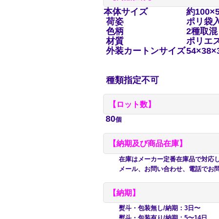
本体サイズ
約100×
荷姿
ポリ袋
色柄
2種取混
材質
ポリエ
外装カートンサイズ
54×38×
種類指定不可
【
ロット数】
80
個
【納期及び商品在庫】
在庫はメーカー定番在庫品で対応して
メール、お問い合わせ、電話でお問
【納期】
熨斗・包装無し/納期：3日〜
熨斗・包装有り/納期：5〜14日