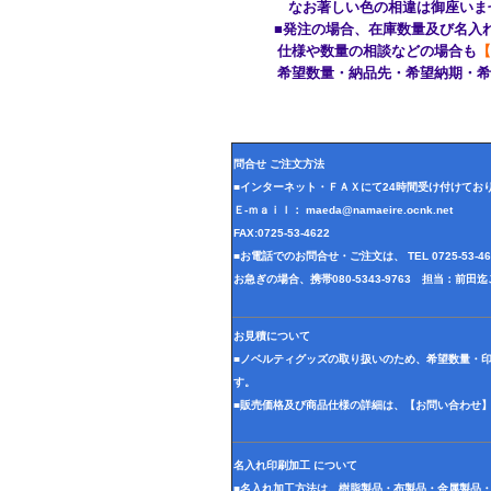
なお著しい色の相違は御座いませ
■発注の場合、在庫数量及び名入れ
仕様や数量の相談などの場合も
【
希望数量・納品先・希望納期・希望
問合せ ご注文方法
■インターネット・ＦＡＸにて24時間受け付けてお
Ｅ-ｍａｉｌ： maeda@namaeire.ocnk.net
FAX:0725-53-4622
■お電話でのお問合せ・ご注文は、 TEL 0725-53-
お急ぎの場合、携帯080-5343-9763 担当：前
お見積について
■ノベルティグッズの取り扱いのため、希望数量・
す。
■販売価格及び商品仕様の詳細は、【お問い合わせ
名入れ印刷加工 について
■名入れ加工方法は、樹脂製品・布製品・金属製品