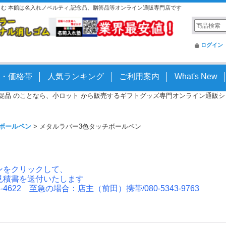
とこむ 本館は名入れノベルティ,記念品、贈答品等オンライン通販専門店です
ログイン
・価格帯
人気ランキング
ご利用案内
What's New
 販促品 のことなら、小ロット から販売するギフトグッズ専門オンライン通販ショッ
ボールペン
>
メタルラバー3色タッチボールペン
ンをクリックして、
見積書を送付いたします
4622 至急の場合：店主（前田）携帯/080-5343-9763