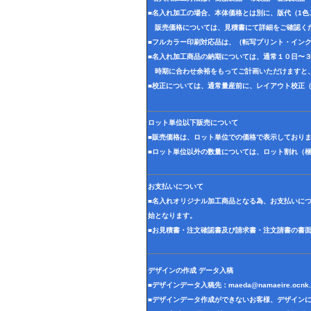
■名入れ加工の場合、本体価格とは別に、版代（1
販売価格については、見積書にて詳細をご確認く
■フルカラー印刷対応品は、（転写プリント・イン
■名入れ加工商品の納期については、通常１０日〜
時期に合わせ余裕をもってご計画いただけますと
■校正については、通常量産前に、レイアウト校正
ロット単位以下販売について
■販売価格は、ロット単位での価格で表示しており
■ロット単位以外の数量については、ロット割れ（
お支払いについて
■名入れオリジナル加工商品となる為、お支払いに
始となります。
■お見積書・注文確認書及び請求書・注文請書の書
デザインの作成 データ入稿
■デザインデータ入稿先：
maeda@namaeire.ocnk.
■デザインデータ作成ができないお客様、デザイン