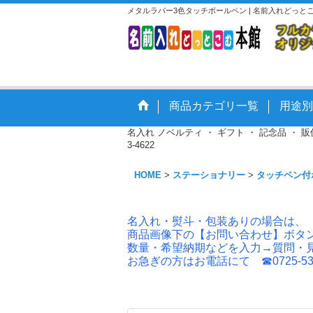
メタルラバー3色タッチボールペン | 名前入れどっ
商品カテゴリ一覧
用途別
名入れ ノベルティ ・ ギフト ・ 記念品 ・
3-4622
HOME
>
ステーショナリー
>
タッチペン付
名入れ・熨斗・包装ありの場合は、
商品画像下の【お問い合わせ】ボタ
数量・希望納期などを入力→質問・
お急ぎの方はお電話にて ☎0725-53-