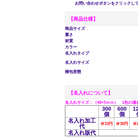
お問い合わせボタンをクリックして
【商品仕様】
商品サイズ
重さ
材質
カラー
名入れタイプ
名入れサイズ
梱包形態
【名入れについて】
名
入れサイズ
：（40×5ｍｍ） 1色の場
300
600
1
個
個
名入れ加工
＠33円
＠30
円
＠
代
名入れ版代