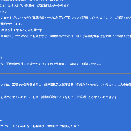
色ごと）と名入れ代（数量分）が別途料金がかかります。
ださい。
クジェットプリントなど）商品詳細ページに対応の可否について記載しておりますので、ご確認くだ
３週間かかります。
、単価も安くすることが可能です。
（画像校正）にて対応しておりますが、現物商品での試作・校正が必要な場合はお気軽にご相談くだ
ます。
梱包）手数料が発生する場合がありますので見積書にて詳細をご確認ください。
ついては、工場での製作開始前に、銀行振込又は郵便振替で手続きをいただいております。ご入金確
面を発行させていただいており、請書の返信ＦＡＸをもって正式発注とさせていただきます。
net
について、よくわからないお客様は、お気軽にご相談ください。