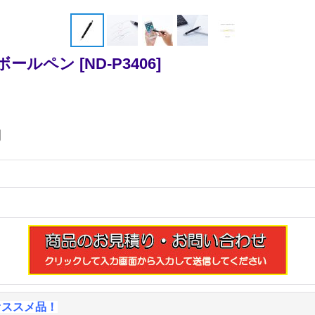
ボールペン
[
ND-P3406
]
円
オススメ品！