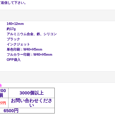
送信して下さい。
140×12mm
約17g
アルミニウム合金、鉄、シリコン
ブラック
インクジェット
単色印刷：W40×H5mm
フルカラー印刷：W40×H5mm
OPP袋入
合
200
3000個以上
個
お問い合わせくださ
27円
い
6500円