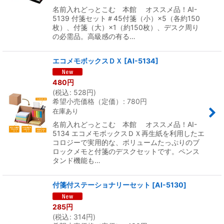
名前入れどっとこむ 本館 オススメ品！AI-
5139 付箋セット＃45付箋（小）×5（各約150
枚）、付箋（大）×1（約150枚）、デスク周り
の必需品。高級感の有る…
エコメモボックスＤＸ
[
AI-5134
]
480
円
(
税込
:
528
円
)
希望小売価格（定価）
:
780
円
在庫あり
名前入れどっとこむ 本館 オススメ品！AI-
5134 エコメモボックスＤＸ再生紙を利用したエ
コロジーで実用的な、ボリュームたっぷりのブ
ロックメモと付箋のデスクセットです。ペンス
タンド機能も…
付箋付ステーショナリーセット
[
AI-5130
]
285
円
(
税込
:
314
円
)