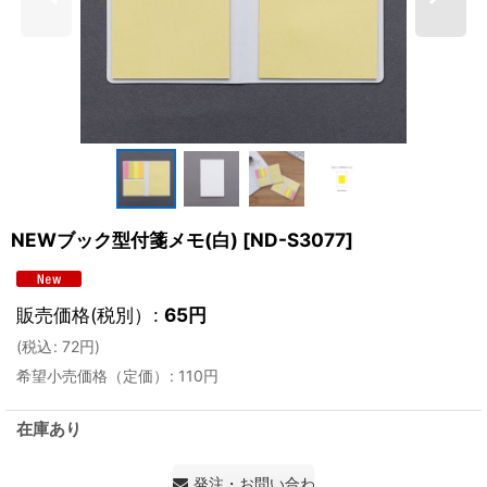
NEWブック型付箋メモ(白)
[
ND-S3077
]
販売価格(税別）
:
65
円
(
税込
:
72
円
)
希望小売価格（定価）
:
110
円
在庫あり
発注・お問い合わせ・見積もり依頼