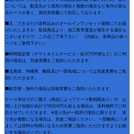
については、配送先が１箇所の場合と複数の場合など条件が異な
るケースが多く、個別見積書にて対応しております。
■又、できるだけ送料込みのオールインワンセット価格にてお届
けいたしますが、取扱商品より、加工取寄運賃が発生する場合も
ございますので、この点ご了承下さい。 （詳細は、各商品の各ペ
ージをご参照下さい）
■時間指定便（ヤマトタイムサービス・佐川TOP便など）のご利
用の場合は、別途実費をご負担いただきます。
■北海道、沖縄県、離島及び一部地域については別途実費をご負
担いただきます。
■航空便・海外の場合は別途実費をご負担いただきます。
ケース単位でのご購入（商品によってケース数制限あり）や、お
買い上げ金額が合計で16200円を超える場合は、送料無料でご対
応させていただきます。※送り先が一箇所の場合に限ります。 送
り先が複数になる場合は、別途ご相談ください。 一部離島につき
ましては送料が特殊になるため実費ご負担いただけますようお願
いする場合がございます。