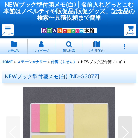
NEWブック型付箋メモ(白) | 名前入れどっとこむ
本館はノベルティや販促品/販促グッズ、記念品の
検索〜見積依頼まで簡単
メニュー
カート
カテゴリ
マイページ
商品検索
ご利用案内
HOME
>
ステーショナリー
>
付箋（ふせん）
>
NEWブック型付箋メモ(白)
NEWブック型付箋メモ(白)
[
ND-S3077
]