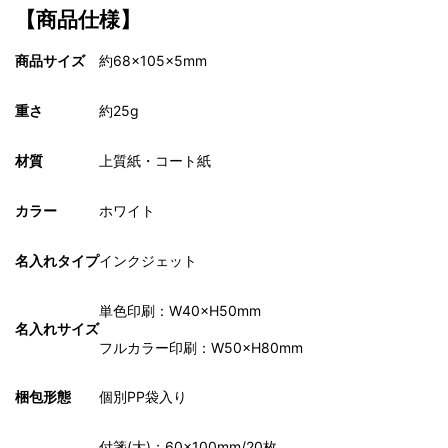
【商品仕様】
商品サイズ
約68×105×5mm
重さ
約25g
材質
上質紙・コート紙
カラー
ホワイト
名入れタイプ
インクジェット
単色印刷：W40×H50mm
名入れサイズ
フルカラー印刷：W50×H80mm
梱包形態
個別PP袋入り
付箋(大)：60×100mm/20枚