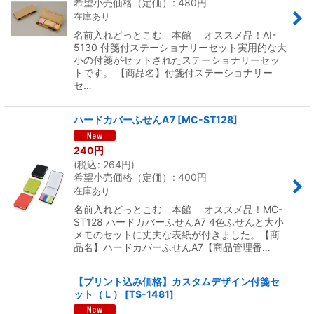
希望小売価格（定価）
:
480
円
在庫あり
名前入れどっとこむ 本館 オススメ品！AI-
5130 付箋付ステーショナリーセット実用的な大
小の付箋がセットされたステーショナリーセッ
トです。 【商品名】付箋付ステーショナリー
セ…
ハードカバーふせんA7
[
MC-ST128
]
240
円
(
税込
:
264
円
)
希望小売価格（定価）
:
400
円
在庫あり
名前入れどっとこむ 本館 オススメ品！MC-
ST128 ハードカバーふせんA7 4色ふせんと大小
メモのセットに丈夫な表紙が付きました。【商
品名】ハードカバーふせんA7【商品管理番…
【プリント込み価格】カスタムデザイン付箋セ
ット（Ｌ）
[
TS-1481
]