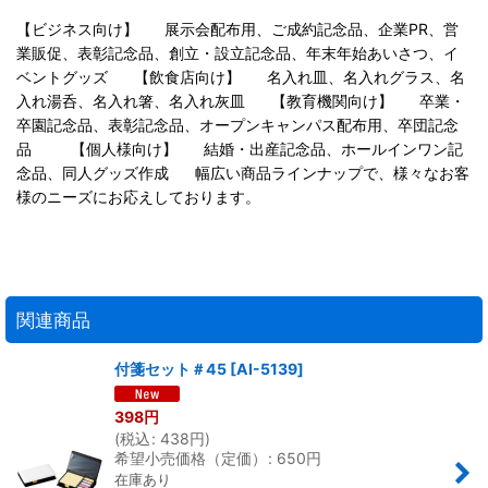
【ビジネス向け】 展示会配布用、ご成約記念品、企業PR、営
業販促、表彰記念品、創立・設立記念品、年末年始あいさつ、イ
ベントグッズ 【飲食店向け】 名入れ皿、名入れグラス、名
入れ湯呑、名入れ箸、名入れ灰皿 【教育機関向け】 卒業・
卒園記念品、表彰記念品、オープンキャンパス配布用、卒団記念
品 【個人様向け】 結婚・出産記念品、ホールインワン記
念品、同人グッズ作成 幅広い商品ラインナップで、様々なお客
様のニーズにお応えしております。
関連商品
付箋セット＃45
[
AI-5139
]
398
円
(
税込
:
438
円
)
希望小売価格（定価）
:
650
円
在庫あり