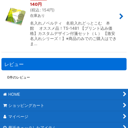
140
円
(
税込
:
154
円
)
在庫あり
名入れノベルティ 名前入れどっとこむ 本
館 オススメ品！TS-1481 【プリント込み価
格】カスタムデザイン付箋セット（Ｌ） 【激安
名入れシリーズ！】※商品のみでのご購入はでき
ま…
レビュー
0
件のレビュー
HOME
ショッピングカート
マイページ
最近チェックしたアイテム