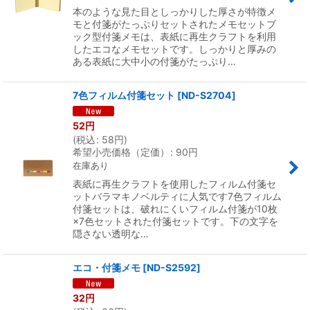
本のような見た目としっかりした厚さが特徴メ
モと付箋がたっぷりセットされたメモセットブ
ック型付箋メモは、表紙に再生クラフトを利用
したエコなメモセットです。しっかりと厚みの
ある表紙に大中小の付箋がたっぷり…
7色フィルム付箋セット
[
ND-S2704
]
52
円
(
税込
:
58
円
)
希望小売価格（定価）
:
90
円
在庫あり
表紙に再生クラフトを使用したフィルム付箋セ
ットバラマキノベルティに人気です7色フィルム
付箋セットは、破れにくいフィルム付箋が10枚
×7色セットされた付箋セットです。下の文字を
隠さない透明な…
エコ・付箋メモ
[
ND-S2592
]
32
円