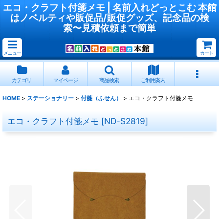
エコ・クラフト付箋メモ | 名前入れどっとこむ 本館
はノベルティや販促品/販促グッズ、記念品の検
索〜見積依頼まで簡単
メニュー
カート
カテゴリ
マイページ
商品検索
ご利用案内
HOME
>
ステーショナリー
>
付箋（ふせん）
>
エコ・クラフト付箋メモ
エコ・クラフト付箋メモ
[
ND-S2819
]