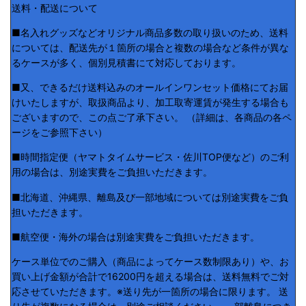
送料・配送について
■名入れグッズなどオリジナル商品多数の取り扱いのため、送料
については、配送先が１箇所の場合と複数の場合など条件が異な
るケースが多く、個別見積書にて対応しております。
■又、できるだけ送料込みのオールインワンセット価格にてお届
けいたしますが、取扱商品より、加工取寄運賃が発生する場合も
ございますので、この点ご了承下さい。 （詳細は、各商品の各ペ
ージをご参照下さい）
■時間指定便（ヤマトタイムサービス・佐川TOP便など）のご利
用の場合は、別途実費をご負担いただきます。
■北海道、沖縄県、離島及び一部地域については別途実費をご負
担いただきます。
■航空便・海外の場合は別途実費をご負担いただきます。
ケース単位でのご購入（商品によってケース数制限あり）や、お
買い上げ金額が合計で16200円を超える場合は、送料無料でご対
応させていただきます。※送り先が一箇所の場合に限ります。 送