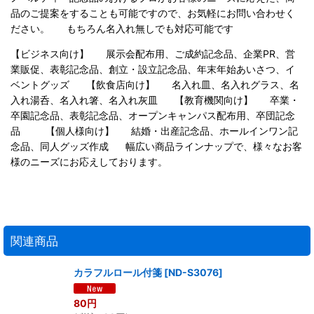
品のご提案をすることも可能ですので、お気軽にお問い合わせく
ださい。 もちろん名入れ無しでも対応可能です
【ビジネス向け】 展示会配布用、ご成約記念品、企業PR、営
業販促、表彰記念品、創立・設立記念品、年末年始あいさつ、イ
ベントグッズ 【飲食店向け】 名入れ皿、名入れグラス、名
入れ湯呑、名入れ箸、名入れ灰皿 【教育機関向け】 卒業・
卒園記念品、表彰記念品、オープンキャンパス配布用、卒団記念
品 【個人様向け】 結婚・出産記念品、ホールインワン記
念品、同人グッズ作成 幅広い商品ラインナップで、様々なお客
様のニーズにお応えしております。
関連商品
カラフルロール付箋
[
ND-S3076
]
80
円