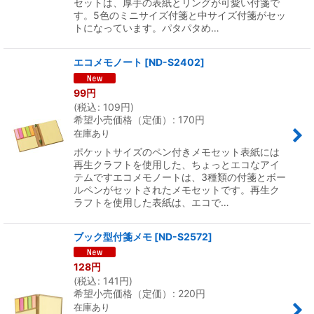
セットは、厚手の表紙とリングが可愛い付箋で
す。5色のミニサイズ付箋と中サイズ付箋がセッ
トになっています。パタパタめ…
エコメモノート
[
ND-S2402
]
99
円
(
税込
:
109
円
)
希望小売価格（定価）
:
170
円
在庫あり
ポケットサイズのペン付きメモセット表紙には
再生クラフトを使用した、ちょっとエコなアイ
テムですエコメモノートは、3種類の付箋とボー
ルペンがセットされたメモセットです。再生ク
ラフトを使用した表紙は、エコで…
ブック型付箋メモ
[
ND-S2572
]
128
円
(
税込
:
141
円
)
希望小売価格（定価）
:
220
円
在庫あり