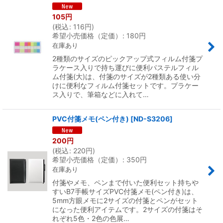
105
円
(
税込
:
116
円
)
希望小売価格（定価）
:
180
円
在庫あり
2種類のサイズのピックアップ式フィルム付箋プ
ラケース入りで持ち運びに便利パステルフィル
ム付箋(大)は、付箋のサイズが2種類ある使い分
けに便利なフィルム付箋セットです。プラケー
ス入りで、筆箱などに入れて…
PVC付箋メモ(ペン付き)
[
ND-S3206
]
200
円
(
税込
:
220
円
)
希望小売価格（定価）
:
350
円
在庫あり
付箋やメモ、ペンまで付いた便利セット持ちや
すいB7手帳サイズPVC付箋メモ(ペン付き)は、
5mm方眼メモに2サイズの付箋とペンがセット
になった便利アイテムです。2サイズの付箋はそ
れぞれ5色・2色の色展…