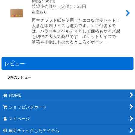
(
税込
:
36
円
)
希望小売価格（定価）
:
55
円
在庫あり
再生クラフト紙を使用したエコな付箋セット！
大きな印刷サイズも魅力です。エコ付箋メモ
は、バラマキノベルティとして価格もサイズ感
も納得の大人気商品です。ポケットサイズで、
筆箱や手帳にも挟めるところがポイン…
レビュー
0
件のレビュー
HOME
ショッピングカート
マイページ
最近チェックしたアイテム