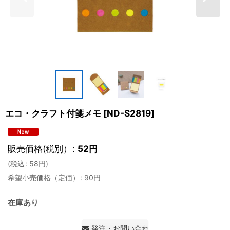
エコ・クラフト付箋メモ
[
ND-S2819
]
販売価格(税別）
:
52
円
(
税込
:
58
円
)
希望小売価格（定価）
:
90
円
在庫あり
発注・お問い合わせ・見積もり依頼