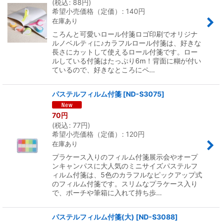
(
税込
:
88
円
)
希望小売価格（定価）
:
140
円
在庫あり
ころんと可愛いロール付箋ロゴ印刷でオリジナ
ルノベルティに♪カラフルロール付箋は、好きな
長さにカットして使えるロール付箋です。ロー
ルしている付箋はたっぷり6m！背面に糊が付い
ているので、好きなところにペ…
パステルフィルム付箋
[
ND-S3075
]
70
円
(
税込
:
77
円
)
希望小売価格（定価）
:
120
円
在庫あり
プラケース入りのフィルム付箋展示会やオープ
ンキャンパスに大人気のミニサイズパステルフ
ィルム付箋は、5色のカラフルなピックアップ式
のフィルム付箋です。スリムなプラケース入り
で、ポーチや筆箱に入れて持ち歩…
パステルフィルム付箋(大)
[
ND-S3088
]