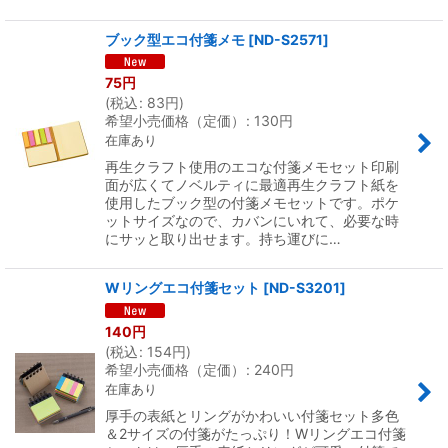
ブック型エコ付箋メモ
[
ND-S2571
]
75
円
(
税込
:
83
円
)
希望小売価格（定価）
:
130
円
在庫あり
再生クラフト使用のエコな付箋メモセット印刷
面が広くてノベルティに最適再生クラフト紙を
使用したブック型の付箋メモセットです。ポケ
ットサイズなので、カバンにいれて、必要な時
にサッと取り出せます。持ち運びに…
Wリングエコ付箋セット
[
ND-S3201
]
140
円
(
税込
:
154
円
)
希望小売価格（定価）
:
240
円
在庫あり
厚手の表紙とリングがかわいい付箋セット多色
＆2サイズの付箋がたっぷり！Wリングエコ付箋