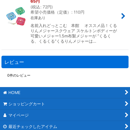
65
円
(
税込
:
72
円
)
希望小売価格（定価）
:
110
円
在庫あり
名前入れどっとこむ 本館 オススメ品！くる
りんメジャースクウェア スケルトンボディーが
可愛いメジャー1.5m布製メジャーが “くるく
る、くるくる”くるりんメジャーは…
レビュー
0
件のレビュー
HOME
ショッピングカート
マイページ
最近チェックしたアイテム