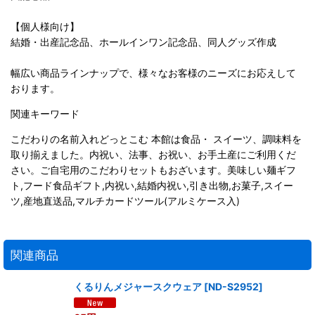
【個人様向け】
結婚・出産記念品、ホールインワン記念品、同人グッズ作成
幅広い商品ラインナップで、様々なお客様のニーズにお応えして
おります。
関連キーワード
こだわりの名前入れどっとこむ 本館は食品・ スイーツ、調味料を
取り揃えました。内祝い、法事、お祝い、お手土産にご利用くだ
さい。ご自宅用のこだわりセットもおざいます。美味しい麺ギフ
ト,フード食品ギフト,内祝い,結婚内祝い,引き出物,お菓子,スイー
ツ,産地直送品,マルチカードツール(アルミケース入)
関連商品
くるりんメジャースクウェア
[
ND-S2952
]