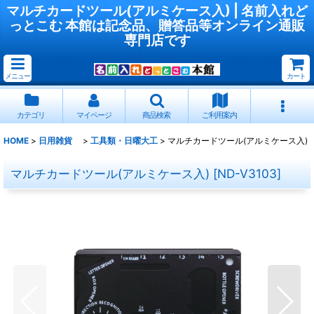
マルチカードツール(アルミケース入) | 名前入れど
っとこむ 本館は記念品、贈答品等オンライン通販
専門店です
メニュー
カート
カテゴリ
マイページ
商品検索
ご利用案内
HOME
>
日用雑貨
>
工具類・日曜大工
>
マルチカードツール(アルミケース入)
マルチカードツール(アルミケース入)
[
ND-V3103
]