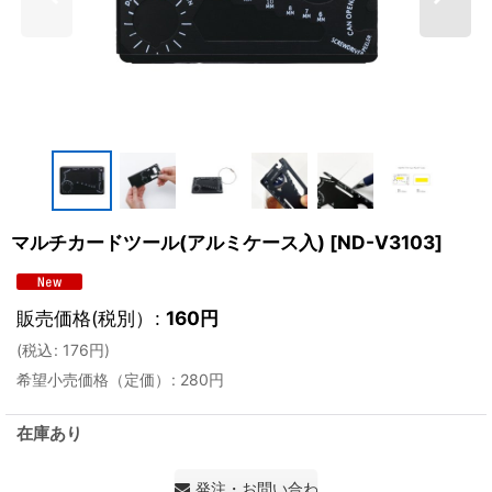
マルチカードツール(アルミケース入)
[
ND-V3103
]
販売価格(税別）
:
160
円
(
税込
:
176
円
)
希望小売価格（定価）
:
280
円
在庫あり
発注・お問い合わせ・見積もり依頼