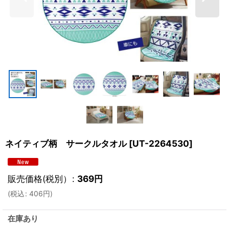
ネイティブ柄 サークルタオル
[
UT-2264530
]
販売価格(税別）
:
369
円
(
税込
:
406
円
)
在庫あり