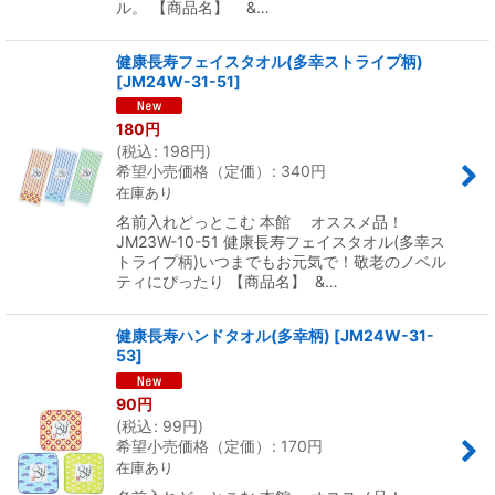
ル。 【商品名】 &…
健康長寿フェイスタオル(多幸ストライプ柄)
[
JM24W-31-51
]
180
円
(
税込
:
198
円
)
希望小売価格（定価）
:
340
円
在庫あり
名前入れどっとこむ 本館 オススメ品！
JM23W-10-51 健康長寿フェイスタオル(多幸ス
トライプ柄)いつまでもお元気で！敬老のノベル
ティにぴったり 【商品名】 &…
健康長寿ハンドタオル(多幸柄)
[
JM24W-31-
53
]
90
円
(
税込
:
99
円
)
希望小売価格（定価）
:
170
円
在庫あり