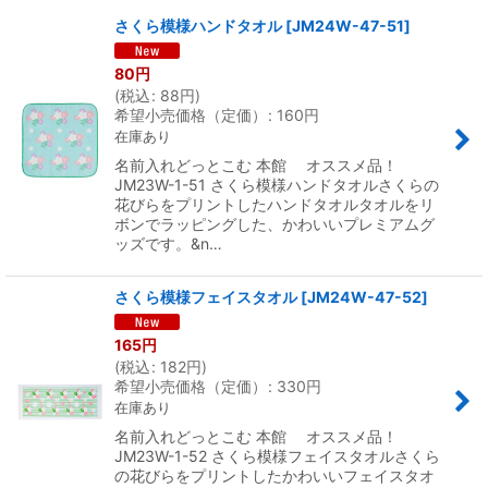
さくら模様ハンドタオル
[
JM24W-47-51
]
80
円
(
税込
:
88
円
)
希望小売価格（定価）
:
160
円
在庫あり
名前入れどっとこむ 本館 オススメ品！
JM23W-1-51 さくら模様ハンドタオルさくらの
花びらをプリントしたハンドタオルタオルをリ
ボンでラッピングした、かわいいプレミアムグ
ッズです。&n…
さくら模様フェイスタオル
[
JM24W-47-52
]
165
円
(
税込
:
182
円
)
希望小売価格（定価）
:
330
円
在庫あり
名前入れどっとこむ 本館 オススメ品！
JM23W-1-52 さくら模様フェイスタオルさくら
の花びらをプリントしたかわいいフェイスタオ