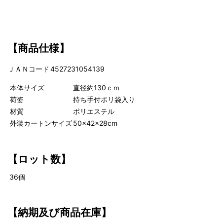
【商品仕様】
4527231054139
ＪＡＮコード
本体サイズ
直径約130ｃｍ
荷姿
持ち手付ポリ袋入り
材質
ポリエステル
外装カートンサイズ
50×42×28cm
【
ロット数】
36
個
【納期及び商品在庫】