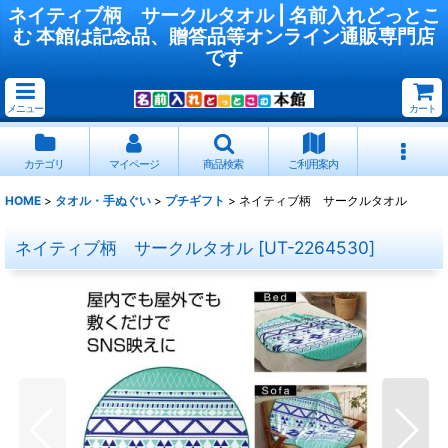
ネイティブ柄 サークルタオル | 名前入れどっとこ
む 本館は記念品、贈答品等オンライン通販専門店
です
メニュー
カート
カテゴリ
マイページ
商品検索
ご利用案内
HOME
>
タオル・手ぬぐい
>
プチギフト
>
ネイティブ柄 サークルタオル
ネイティブ柄 サークルタオル
[
UT-2264530
]