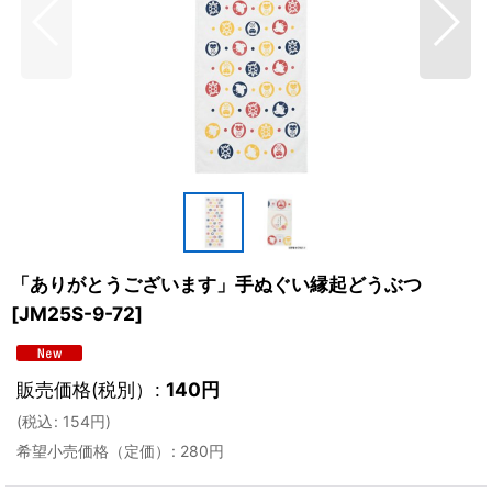
「ありがとうございます」手ぬぐい縁起どうぶつ
[
JM25S-9-72
]
販売価格(税別）
:
140
円
(
税込
:
154
円
)
希望小売価格（定価）
:
280
円