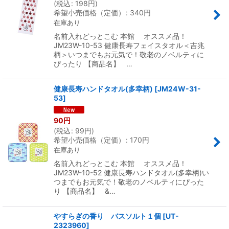
(
税込
:
198
円
)
希望小売価格（定価）
:
340
円
在庫あり
名前入れどっとこむ 本館 オススメ品！
JM23W-10-53 健康長寿フェイスタオル＜吉兆
柄＞いつまでもお元気で！敬老のノベルティに
ぴったり 【商品名】 …
健康長寿ハンドタオル(多幸柄)
[
JM24W-31-
53
]
90
円
(
税込
:
99
円
)
希望小売価格（定価）
:
170
円
在庫あり
名前入れどっとこむ 本館 オススメ品！
JM23W-10-52 健康長寿ハンドタオル(多幸柄)い
つまでもお元気で！敬老のノベルティにぴった
り 【商品名】 &…
やすらぎの香り バスソルト１個
[
UT-
2323960
]