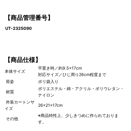
【商品管理番号】
UT-2325090
【商品仕様】
平置き時／約9.5×17cm
本体サイズ
対応サイズ／ひじ周り26cm程度まで
荷姿
ポリ袋入り
ポリエステル・綿・アクリル・ポリウレタン・
材質
ナイロン
外装カートンサ
26×21×17cm
イズ
※商品特性上、少しきつめに作られておりま
その他
す。