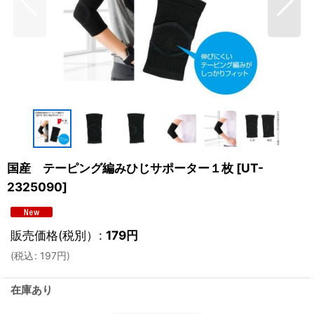
国産 テーピング編みひじサポーター１枚
[
UT-
2325090
]
販売価格(税別）
:
179
円
(
税込
:
197
円
)
在庫あり