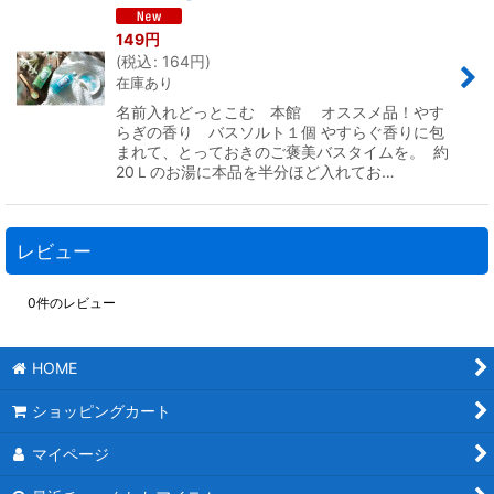
149
円
(
税込
:
164
円
)
在庫あり
名前入れどっとこむ 本館 オススメ品！やす
らぎの香り バスソルト１個 やすらぐ香りに包
まれて、とっておきのご褒美バスタイムを。 約
20Ｌのお湯に本品を半分ほど入れてお…
レビュー
0
件のレビュー
HOME
ショッピングカート
マイページ