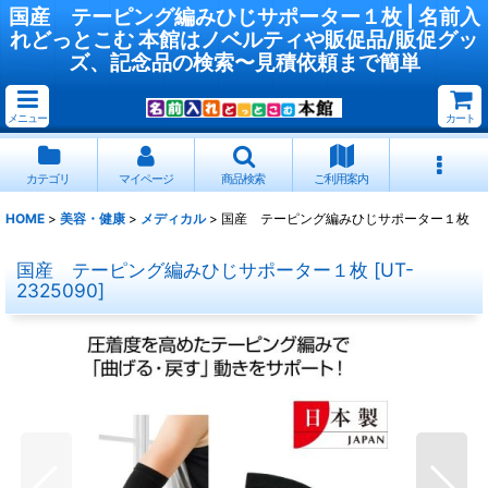
国産 テーピング編みひじサポーター１枚 | 名前入
れどっとこむ 本館はノベルティや販促品/販促グッ
ズ、記念品の検索〜見積依頼まで簡単
メニュー
カート
カテゴリ
マイページ
商品検索
ご利用案内
HOME
>
美容・健康
>
メディカル
>
国産 テーピング編みひじサポーター１枚
国産 テーピング編みひじサポーター１枚
[
UT-
2325090
]