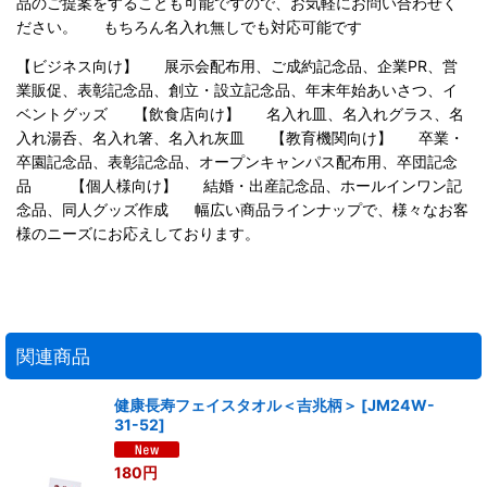
品のご提案をすることも可能ですので、お気軽にお問い合わせく
ださい。 もちろん名入れ無しでも対応可能です
【ビジネス向け】 展示会配布用、ご成約記念品、企業PR、営
業販促、表彰記念品、創立・設立記念品、年末年始あいさつ、イ
ベントグッズ 【飲食店向け】 名入れ皿、名入れグラス、名
入れ湯呑、名入れ箸、名入れ灰皿 【教育機関向け】 卒業・
卒園記念品、表彰記念品、オープンキャンパス配布用、卒団記念
品 【個人様向け】 結婚・出産記念品、ホールインワン記
念品、同人グッズ作成 幅広い商品ラインナップで、様々なお客
様のニーズにお応えしております。
関連商品
健康長寿フェイスタオル＜吉兆柄＞
[
JM24W-
31-52
]
180
円