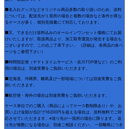
■名入れグッズなどオリジナル商品多数の取り扱いのため、送料
については、配送先が１箇所の場合と複数の場合など条件が異な
るケースが多く、個別見積書にて対応しております。
■又、できるだけ送料込みのオールインワンセット価格にてお届
けいたしますが、取扱商品より、加工取寄運賃が発生する場合も
ございますので、この点ご了承下さい。 （詳細は、各商品の各ペ
ージをご参照下さい）
■時間指定便（ヤマトタイムサービス・佐川TOP便など）のご利
用の場合は、別途実費をご負担いただきます。
■北海道、沖縄県、離島及び一部地域については別途実費をご負
担いただきます。
■航空便・海外の場合は別途実費をご負担いただきます。
ケース単位でのご購入（商品によってケース数制限あり）や、お
買い上げ金額が合計で16200円を超える場合は、送料無料でご対
応させていただきます。※送り先が一箇所の場合に限ります。 送
り先が複数になる場合は、別途ご相談ください。 一部離島につき