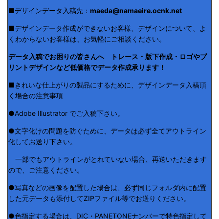
■デザインデータ入稿先：
maeda@namaeire.ocnk.net
■デザインデータ作成ができないお客様、デザインについて、よ
くわからないお客様は、お気軽にご相談ください。
データ入稿でお困りの皆さんへ トレース・版下作成・ロゴやプ
リントデザインなど低価格でデータ作成承ります！
■きれいな仕上がりの製品にするために、デザインデータ入稿頂
く場合の注意事項
●Adobe Illustrator でご入稿下さい。
●文字化けの問題を防ぐために、データは必ず全てアウトライン
化してお送り下さい。
一部でもアウトラインがとれていない場合、再送いただきます
ので、ご注意ください。
●写真などの画像を配置した場合は、必ず同じフォルダ内に配置
した元データも添付してZIPファイル等でお送りください。
●色指定する場合は、DIC・PANETONEナンバーで特色指定して