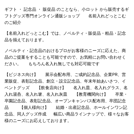
ギフト ・ 記念品 ・ 販促品 のことなら、小ロット から販売するギ
フトグッズ専門オンライン通販ショップ 名前入れどっとこむ
のご紹
介
【名前入れどっとこむ】では、ノベルティ・販促品・粗品・記念
品を揃えております。
ノベルティ・記念品のおけるプロがお客様のニーズに応えた、商
品のご提案をすることも可能ですので、お気軽にお問い合わせく
ださい。 もちろん名入れ無しでも対応可能です
【ビジネス向け】 展示会配布用、ご成約記念品、企業PR、営
業販促、表彰記念品、創立・設立記念品、年末年始あいさつ、イ
ベントグッズ 【飲食店向け】 名入れ皿、名入れグラス、名
入れ湯呑、名入れ箸、名入れ灰皿 【教育機関向け】 卒業・
卒園記念品、表彰記念品、オープンキャンパス配布用、卒団記念
品 【個人様向け】 結婚・出産記念品、ホールインワン記
念品、同人グッズ作成 幅広い商品ラインナップで、様々なお客
様のニーズにお応えしております。