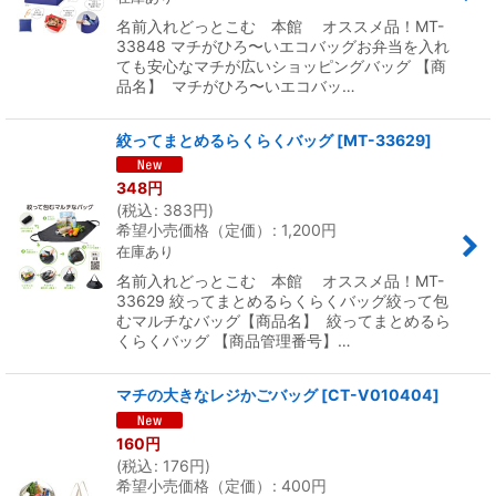
名前入れどっとこむ 本館 オススメ品！MT-
33848 マチがひろ〜いエコバッグお弁当を入れ
ても安心なマチが広いショッピングバッグ 【商
品名】 マチがひろ〜いエコバッ…
絞ってまとめるらくらくバッグ
[
MT-33629
]
348
円
(
税込
:
383
円
)
希望小売価格（定価）
:
1,200
円
在庫あり
名前入れどっとこむ 本館 オススメ品！MT-
33629 絞ってまとめるらくらくバッグ絞って包
むマルチなバッグ【商品名】 絞ってまとめるら
くらくバッグ 【商品管理番号】…
マチの大きなレジかごバッグ
[
CT-V010404
]
160
円
(
税込
:
176
円
)
希望小売価格（定価）
:
400
円