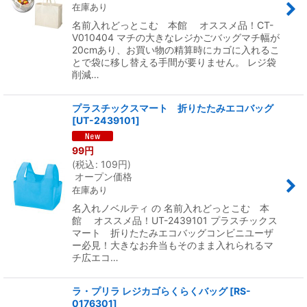
在庫あり
名前入れどっとこむ 本館 オススメ品！CT-
V010404 マチの大きなレジかごバッグマチ幅が
20cmあり、お買い物の精算時にカゴに入れるこ
とで袋に移し替える手間が要りません。 レジ袋
削減…
プラスチックスマート 折りたたみエコバッグ
[
UT-2439101
]
99
円
(
税込
:
109
円
)
オープン価格
在庫あり
名入れノベルティ の 名前入れどっとこむ 本
館 オススメ品！UT-2439101 プラスチックス
マート 折りたたみエコバッグコンビニユーザ
ー必見！大きなお弁当もそのまま入れられるマ
チ広エコ…
ラ・プリラ レジカゴらくらくバッグ
[
RS-
0176301
]