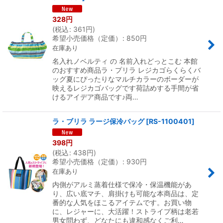
328
円
(
税込
:
361
円
)
希望小売価格（定価）
:
850
円
在庫あり
名入れノベルティ の 名前入れどっとこむ 本館
のおすすめ商品ラ・プリラ レジカゴらくらくバ
ッグ夏にぴったりなマルチカラーのボーダーが
映えるレジカゴバッグです荷詰めする手間が省
けるアイデア商品です♪両…
ラ・ブリラ ラージ保冷バッグ
[
RS-1100401
]
398
円
(
税込
:
438
円
)
希望小売価格（定価）
:
930
円
在庫あり
内側がアルミ蒸着仕様で保冷・保温機能があ
り、広い底マチ、肩掛けも可能な本商品は、定
番的な人気をほこるアイテムです。お買い物
に、レジャーに、大活躍！ストライプ柄は老若
男女問わず、どなたにも違和感なくご利…