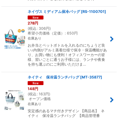
ネイヴス ミディアム保冷バッグ
[
RS-1100701
]
278
円
(
税込
:
306
円
)
希望小売価格（定価）
:
650
円
在庫あり
お弁当とペットボトルを入れるのにちょうど良
い♪内側がアルミ蒸着仕様で保冷・保温機能があ
り、お買い物にも便利！オフィスワーカーの皆
様、習いごとに通うお子様には、ランチや夜食
を持ち運ぶのにご利用いただけま…
ネイティ 保冷温ランチバッグ
[
MT-35877
]
148
円
(
税込
:
163
円
)
オープン価格
在庫あり
安定感のあるマチ付きデザイン 【商品名】 ネ
イティ 保冷温ランチバッグ 【商品管理番