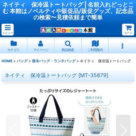
ネイティ 保冷温トートバッグ | 名前入れどっとこ
む 本館はノベルティや販促品/販促グッズ、記念品
の検索〜見積依頼まで簡単
メニュー
カート
カテゴリ
マイページ
商品検索
ご利用案内
HOME
>
バッグ
>
保冷バッグ・ランチバッグ
>
ネイティ 保冷温トートバッグ
ネイティ 保冷温トートバッグ
[
MT-35879
]