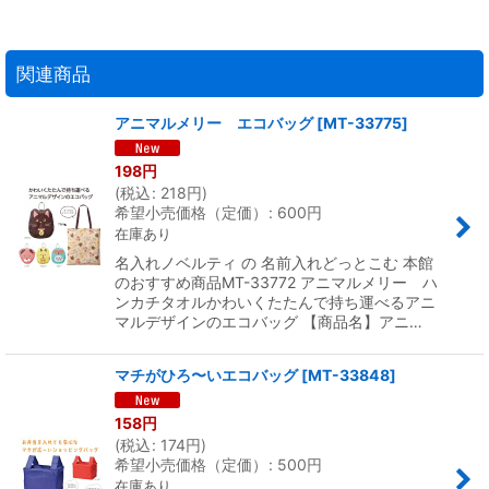
関連商品
アニマルメリー エコバッグ
[
MT-33775
]
198
円
(
税込
:
218
円
)
希望小売価格（定価）
:
600
円
在庫あり
名入れノベルティ の 名前入れどっとこむ 本館
のおすすめ商品MT-33772 アニマルメリー ハ
ンカチタオルかわいくたたんで持ち運べるアニ
マルデザインのエコバッグ 【商品名】アニ…
マチがひろ〜いエコバッグ
[
MT-33848
]
158
円
(
税込
:
174
円
)
希望小売価格（定価）
:
500
円
在庫あり