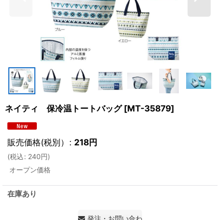
ネイティ 保冷温トートバッグ
[
MT-35879
]
販売価格(税別）
:
218
円
(
税込
:
240
円
)
オープン価格
在庫あり
発注・お問い合わせ・見積もり依頼