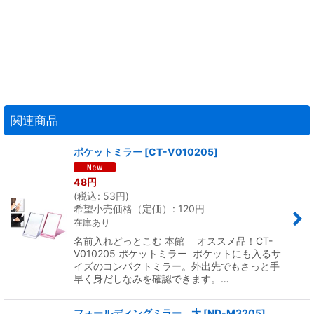
関連商品
ポケットミラー
[
CT-V010205
]
48
円
(
税込
:
53
円
)
希望小売価格（定価）
:
120
円
在庫あり
名前入れどっとこむ 本館 オススメ品！CT-
V010205 ポケットミラー ポケットにも入るサ
イズのコンパクトミラー。外出先でもさっと手
早く身だしなみを確認できます。…
フォールディングミラー 大
[
ND-M3205
]