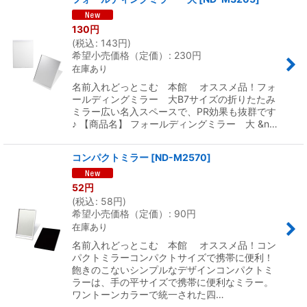
130
円
(
税込
:
143
円
)
希望小売価格（定価）
:
230
円
在庫あり
名前入れどっとこむ 本館 オススメ品！フォ
ールディングミラー 大B7サイズの折りたたみ
ミラー広い名入スペースで、PR効果も抜群です
♪ 【商品名】 フォールディングミラー 大 &n…
コンパクトミラー
[
ND-M2570
]
52
円
(
税込
:
58
円
)
希望小売価格（定価）
:
90
円
在庫あり
名前入れどっとこむ 本館 オススメ品！コン
パクトミラーコンパクトサイズで携帯に便利！
飽きのこないシンプルなデザインコンパクトミ
ラーは、手の平サイズで携帯に便利なミラー。
ワントーンカラーで統一された四…