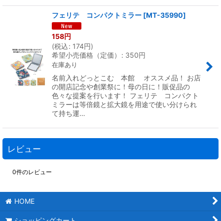
フェリテ コンパクトミラー
[
MT-35990
]
158
円
(
税込
:
174
円
)
希望小売価格（定価）
:
350
円
在庫あり
名前入れどっとこむ 本館 オススメ品！ お店
の開店記念や創業祭に！母の日に！販促品の
色々な提案を行います！ フェリテ コンパクト
ミラーは等倍鏡と拡大鏡を用途で使い分けられ
て持ち運…
レビュー
0
件のレビュー
HOME
ショッピングカート