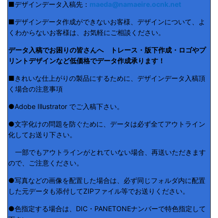
■デザインデータ入稿先：
maeda@namaeire.ocnk.net
■デザインデータ作成ができないお客様、デザインについて、よ
くわからないお客様は、お気軽にご相談ください。
データ入稿でお困りの皆さんへ トレース・版下作成・ロゴやプ
リントデザインなど低価格でデータ作成承ります！
■きれいな仕上がりの製品にするために、デザインデータ入稿頂
く場合の注意事項
●Adobe Illustrator でご入稿下さい。
●文字化けの問題を防ぐために、データは必ず全てアウトライン
化してお送り下さい。
一部でもアウトラインがとれていない場合、再送いただきます
ので、ご注意ください。
●写真などの画像を配置した場合は、必ず同じフォルダ内に配置
した元データも添付してZIPファイル等でお送りください。
●色指定する場合は、DIC・PANETONEナンバーで特色指定して