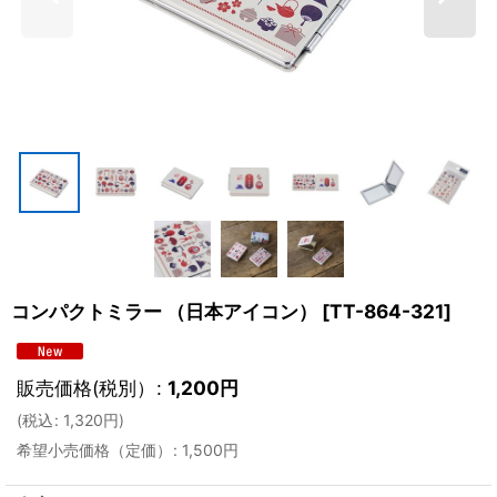
コンパクトミラー （日本アイコン）
[
TT-864-321
]
販売価格(税別）
:
1,200
円
(
税込
:
1,320
円
)
希望小売価格（定価）
:
1,500
円