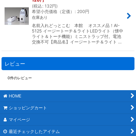
(
税込
:
132
円
)
希望小売価格（定価）
:
200
円
在庫あり
名前入れどっとこむ 本館 オススメ品！AI-
5125 イージートーチ＆ライトLEDライト（懐中
ライト＆トーチ機能）ミニストラップ付。電池
交換不可【商品名】イージートーチ＆ライト …
レビュー
0
件のレビュー
HOME
ショッピングカート
マイページ
最近チェックしたアイテム