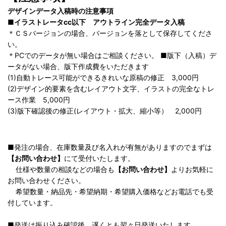
デザインデータ入稿時の注意事項
■イラストレータcc以下 アウトライン完全データ入稿
＊ＣＳバージョンの場合、バージョンを落として保存してくださ
い。
＊PCでのデータが無い場合はご相談ください。 ■版下（入稿）デ
ータがない場合、版下作成費をいただきます
(1)自動トレース可能ができるきれいな原稿の修正 3,000円
(2)デザイン的要素を含むレイアウト文字、イラストの完全なトレ
ース作業 5,000円
(3)版下確認後の修正(レイアウト・拡大、縮小等） 2,000円
■発注の場合、在庫数量及び名入れが有無がありますのでまずは
【お問い合わせ】
にて受付いたします。
仕様や数量の相談などの場合も
【お問い合わせ】
よりお気軽に
お問い合わせください。
希望数量・納品先・希望納期・希望購入価格などお電話でも受
付しています。
■発送は振り込み確認後、遅くとも翌々日発送いたします。