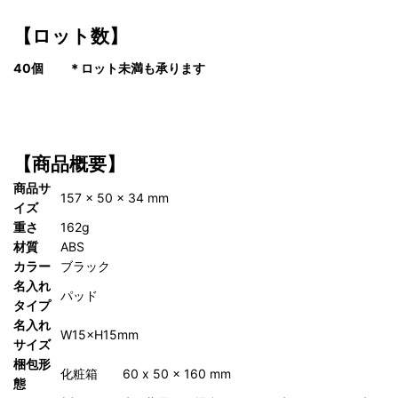
【ロット数】
40個 ＊ロット未満も承ります
【商品概要】
商品サ
157 x 50 x 34 mm
イズ
重さ
162g
材質
ABS
カラー
ブラック
名入れ
パッド
タイプ
名入れ
W15×H15mm
サイズ
梱包形
化粧箱 60 x 50 x 160 mm
態