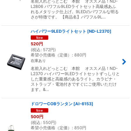
名前入れどっとこむ 本館 オススメ品！ND-
L2806 パワフル9LEDライトセット高級感あふ
れるメタリック仕上げ。9LEDのパワフルな明る
さが特徴です。 【商品名】パワフル9L…
ハイパワー9LEDライトセット
[
ND-L2370
]
520
円
(
税込
:
572
円
)
希望小売価格（定価）
:
880
円
在庫あり
名前入れどっとこむ 本館 オススメ品！ND-
L2370 ハイパワー9LEDライトセットずっしりと
した重量感と高級感のあるライト。カラビナ・
ストラップ・電池付きですぐにご使用いただけ
ます。&…
ドロワーCOBランタン
[
AI-6153
]
500
円
(
税込
:
550
円
)
希望小売価格（定価）
:
850
円