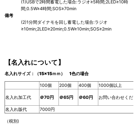
(1)USBで2時間蓄電した場合:ラジオ≥5時間;2LED≥10時
間;0.5W≥4時間;SOS≥70min
備考
(2)1分間ダイナモを回し蓄電した場合:ラジオ
≥10min;2LED≥20min;0.5W≥10min;SOS≥2min
【名入れについて】
名入れサイズ：（15×15
ｍｍ） 1色の場合
100個
200個
400個
1000個以上
名入れ加工代
＠70円
＠60円
お問い合わせくださ
＠65
円
名入れ版代
7000円
（税別)