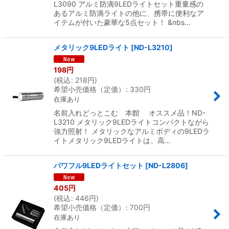
L3090 アルミ防滴9LEDライトセット重量感の
あるアルミ防滴ライトの他に、携帯に便利なア
イテムが付いた豪華な5点セット！ &nbs…
メタリック9LEDライト
[
ND-L3210
]
198
円
(
税込
:
218
円
)
希望小売価格（定価）
:
330
円
在庫あり
名前入れどっとこむ 本館 オススメ品！ND-
L3210 メタリック9LEDライトコンパクトながら
強力照射！ メタリックなアルミボディの9LEDラ
イトメタリック9LEDライトは、高…
パワフル9LEDライトセット
[
ND-L2806
]
405
円
(
税込
:
446
円
)
希望小売価格（定価）
:
700
円
在庫あり