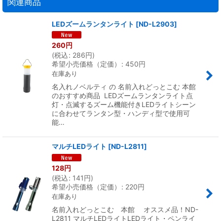
関連商品
LEDズームランタンライト
[
ND-L2903
]
260
円
(
税込
:
286
円
)
希望小売価格（定価）
:
450
円
在庫あり
名入れノベルティ の 名前入れどっとこむ 本館
のおすすめ商品 LEDズームランタンライト点
灯・点滅するズーム機能付きLEDライトシーン
に合わせてランタン型・ハンディ型で使用可
能…
マルチLEDライト
[
ND-L2811
]
128
円
(
税込
:
141
円
)
希望小売価格（定価）
:
220
円
在庫あり
名前入れどっとこむ 本館 オススメ品！ND-
L2811 マルチLEDライトLEDライト・ペンライ