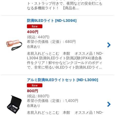
ト・ストラップ付きで、夜間などの安全灯にも
なる多機能ライト！ 【商品名…
防滴9LEDライト
[
ND-L3094
]
400
円
(
税込
:
440
円
)
希望小売価格（定価）
:
680
円
在庫あり
名前入れどっとこむ 本館 オススメ品！ND-
L3094 防滴9LEDライト防滴試験(IPX4)適合条
件をクリア！鮮やかなピンクゴールドのボディ
で、非常に明るい9LEDライト防滴9LEDライ…
アルミ防滴9LEDライトセット
[
ND-L3090
]
800
円
(
税込
:
880
円
)
希望小売価格（定価）
:
1,400
円
在庫あり
名前入れどっとこむ 本館 オススメ品！ND-