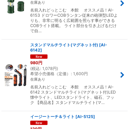
在庫あり
名前入れどっとこむ 本館 オススメ品！AI-
6153 ドロワーCOBランタン従来の砲弾型LEDよ
りも、非常に明るく広範囲を照らす事ができる
COBライト搭載。 ライト部分を引き上げるだけ
で自…
スタンドマルチライト(マグネット付)
[
AI-
6142
]
980
円
(
税込
:
1,078
円
)
希望小売価格（定価）
:
1,600
円
在庫あり
名前入れどっとこむ 本館 オススメ品！AI-
6142 スタンドマルチライト(マグネット付)LED
懐中ライト、LEDスタンドライト、磁石、フッ
ク 【商品名】スタンドマルチライト(マ…
イージートーチ＆ライト
[
AI-5125
]
120
円