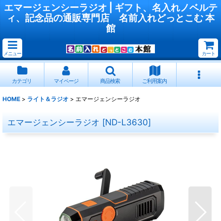
エマージェンシーラジオ | ギフト、名入れノベルテ
ィ、記念品の通販専門店 名前入れどっとこむ 本
館
メニュー
カート
カテゴリ
マイページ
商品検索
ご利用案内
HOME
>
ライト＆ラジオ
>
エマージェンシーラジオ
エマージェンシーラジオ
[
ND-L3630
]