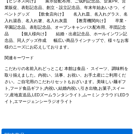
【ビジネス向け】 展示会配布用、ご成約記念品、企業PR、営
業販促、表彰記念品、創立・設立記念品、年末年始あいさつ、イ
ベントグッズ 【飲食店向け】 名入れ皿、名入れグラス、名
入れ湯呑、名入れ箸、名入れ灰皿 【教育機関向け】 卒業・
卒園記念品、表彰記念品、オープンキャンパス配布用、卒団記念
品 【個人様向け】 結婚・出産記念品、ホールインワン記
念品、同人グッズ作成 幅広い商品ラインナップで、様々なお客
様のニーズにお応えしております。
関連キーワード
こだわりの名前入れどっとこむ 本館は食品・ スイーツ、調味料を
取り揃えました。内祝い、法事、お祝い、お手土産にご利用くだ
さい。ご自宅用のこだわりセットもおざいます。美味しい麺ギフ
ト,フード食品ギフト,内祝い,結婚内祝い,引き出物,お菓子,スイー
ツ,産地直送品,LEDズームランタンライト,ムーミン クラウドLEDラ
イト,エマージェンシーラジオライト