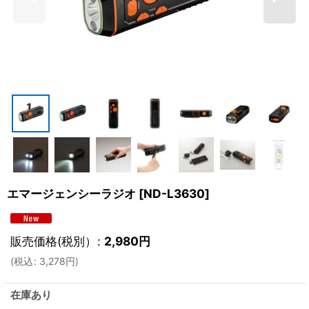
エマージェンシーラジオ
[
ND-L3630
]
販売価格(税別）
:
2,980
円
(
税込
:
3,278
円
)
在庫あり