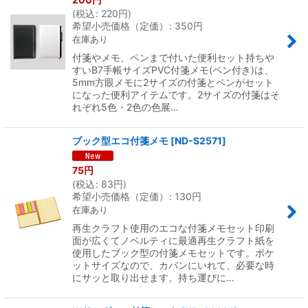
(
税込
:
220
円
)
希望小売価格（定価）
:
350
円
在庫あり
付箋やメモ、ペンまで付いた便利セット持ちや
すいB7手帳サイズPVC付箋メモ(ペン付き)は、
5mm方眼メモに2サイズの付箋とペンがセット
になった便利アイテムです。2サイズの付箋はそ
れぞれ5色・2色の色展…
ブック型エコ付箋メモ
[
ND-S2571
]
75
円
(
税込
:
83
円
)
希望小売価格（定価）
:
130
円
在庫あり
再生クラフト使用のエコな付箋メモセット印刷
面が広くてノベルティに最適再生クラフト紙を
使用したブック型の付箋メモセットです。ポケ
ットサイズなので、カバンにいれて、必要な時
にサッと取り出せます。持ち運びに…