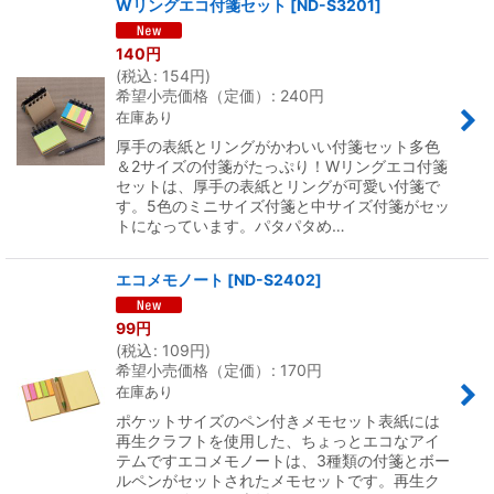
Wリングエコ付箋セット
[
ND-S3201
]
140
円
(
税込
:
154
円
)
希望小売価格（定価）
:
240
円
在庫あり
厚手の表紙とリングがかわいい付箋セット多色
＆2サイズの付箋がたっぷり！Wリングエコ付箋
セットは、厚手の表紙とリングが可愛い付箋で
す。5色のミニサイズ付箋と中サイズ付箋がセッ
トになっています。パタパタめ…
エコメモノート
[
ND-S2402
]
99
円
(
税込
:
109
円
)
希望小売価格（定価）
:
170
円
在庫あり
ポケットサイズのペン付きメモセット表紙には
再生クラフトを使用した、ちょっとエコなアイ
テムですエコメモノートは、3種類の付箋とボー
ルペンがセットされたメモセットです。再生ク