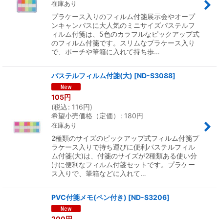
在庫あり
プラケース入りのフィルム付箋展示会やオープ
ンキャンパスに大人気のミニサイズパステルフ
ィルム付箋は、5色のカラフルなピックアップ式
のフィルム付箋です。スリムなプラケース入り
で、ポーチや筆箱に入れて持ち歩…
パステルフィルム付箋(大)
[
ND-S3088
]
105
円
(
税込
:
116
円
)
希望小売価格（定価）
:
180
円
在庫あり
2種類のサイズのピックアップ式フィルム付箋プ
ラケース入りで持ち運びに便利パステルフィル
ム付箋(大)は、付箋のサイズが2種類ある使い分
けに便利なフィルム付箋セットです。プラケー
ス入りで、筆箱などに入れて…
PVC付箋メモ(ペン付き)
[
ND-S3206
]
200
円