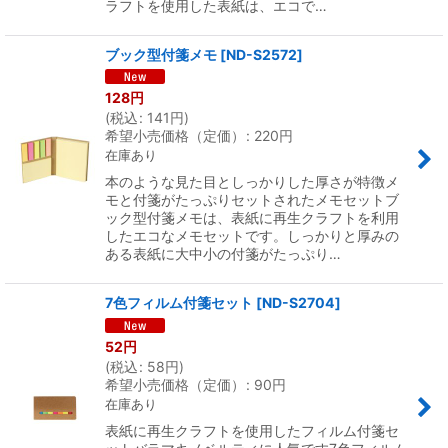
ラフトを使用した表紙は、エコで…
ブック型付箋メモ
[
ND-S2572
]
128
円
(
税込
:
141
円
)
希望小売価格（定価）
:
220
円
在庫あり
本のような見た目としっかりした厚さが特徴メ
モと付箋がたっぷりセットされたメモセットブ
ック型付箋メモは、表紙に再生クラフトを利用
したエコなメモセットです。しっかりと厚みの
ある表紙に大中小の付箋がたっぷり…
7色フィルム付箋セット
[
ND-S2704
]
52
円
(
税込
:
58
円
)
希望小売価格（定価）
:
90
円
在庫あり
表紙に再生クラフトを使用したフィルム付箋セ