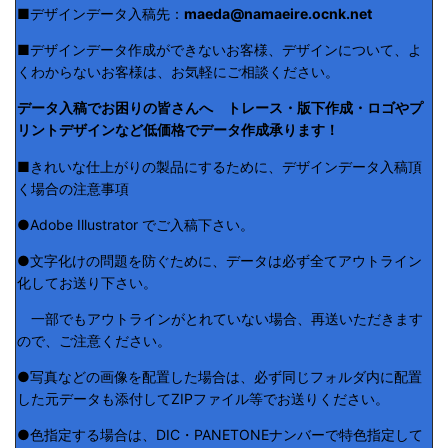
■デザインデータ入稿先：
maeda@namaeire.ocnk.net
■デザインデータ作成ができないお客様、デザインについて、よ
くわからないお客様は、お気軽にご相談ください。
データ入稿でお困りの皆さんへ トレース・版下作成・ロゴやプ
リントデザインなど低価格でデータ作成承ります！
■きれいな仕上がりの製品にするために、デザインデータ入稿頂
く場合の注意事項
●Adobe Illustrator でご入稿下さい。
●文字化けの問題を防ぐために、データは必ず全てアウトライン
化してお送り下さい。
一部でもアウトラインがとれていない場合、再送いただきます
ので、ご注意ください。
●写真などの画像を配置した場合は、必ず同じフォルダ内に配置
した元データも添付してZIPファイル等でお送りください。
●色指定する場合は、DIC・PANETONEナンバーで特色指定して