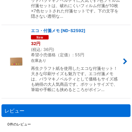
ットバラマキノベルティに人気です7色フィルム
付箋セットは、破れにくいフィルム付箋が10枚
×7色セットされた付箋セットです。下の文字を
隠さない透明な…
エコ・付箋メモ
[
ND-S2592
]
32
円
(
税込
:
36
円
)
希望小売価格（定価）
:
55
円
在庫あり
再生クラフト紙を使用したエコな付箋セット！
大きな印刷サイズも魅力です。エコ付箋メモ
は、バラマキノベルティとして価格もサイズ感
も納得の大人気商品です。ポケットサイズで、
筆箱や手帳にも挟めるところがポイン…
レビュー
0
件のレビュー