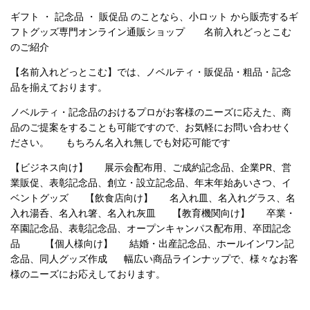
ギフト ・ 記念品 ・ 販促品 のことなら、小ロット から販売するギ
フトグッズ専門オンライン通販ショップ 名前入れどっとこむ
のご紹
介
【名前入れどっとこむ】では、ノベルティ・販促品・粗品・記念
品を揃えております。
ノベルティ・記念品のおけるプロがお客様のニーズに応えた、商
品のご提案をすることも可能ですので、お気軽にお問い合わせく
ださい。 もちろん名入れ無しでも対応可能です
【ビジネス向け】 展示会配布用、ご成約記念品、企業PR、営
業販促、表彰記念品、創立・設立記念品、年末年始あいさつ、イ
ベントグッズ 【飲食店向け】 名入れ皿、名入れグラス、名
入れ湯呑、名入れ箸、名入れ灰皿 【教育機関向け】 卒業・
卒園記念品、表彰記念品、オープンキャンパス配布用、卒団記念
品 【個人様向け】 結婚・出産記念品、ホールインワン記
念品、同人グッズ作成 幅広い商品ラインナップで、様々なお客
様のニーズにお応えしております。