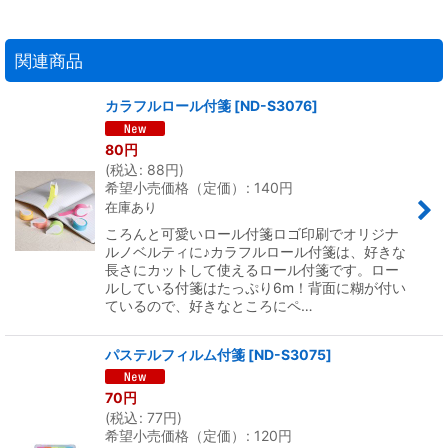
関連商品
カラフルロール付箋
[
ND-S3076
]
80
円
(
税込
:
88
円
)
希望小売価格（定価）
:
140
円
在庫あり
ころんと可愛いロール付箋ロゴ印刷でオリジナ
ルノベルティに♪カラフルロール付箋は、好きな
長さにカットして使えるロール付箋です。ロー
ルしている付箋はたっぷり6m！背面に糊が付い
ているので、好きなところにペ…
パステルフィルム付箋
[
ND-S3075
]
70
円
(
税込
:
77
円
)
希望小売価格（定価）
:
120
円