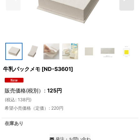
牛乳パックメモ
[
ND-S3601
]
販売価格(税別）
:
125
円
(
税込
:
138
円
)
希望小売価格（定価）
:
220
円
在庫あり
発注・お問い合わせ・見積もり依頼