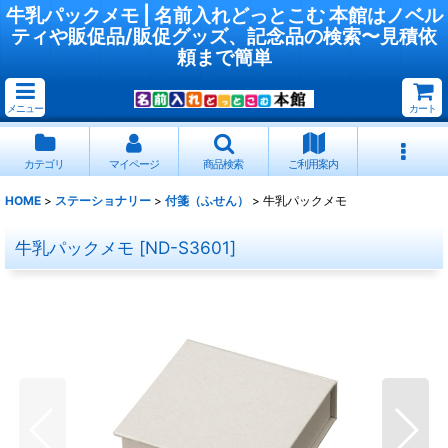
牛乳パックメモ | 名前入れどっとこむ 本館はノベル
ティや販促品/販促グッズ、記念品の検索〜見積依
頼まで簡単
メニュー
カート
カテゴリ
マイページ
商品検索
ご利用案内
HOME
>
ステーショナリー
>
付箋（ふせん）
>
牛乳パックメモ
牛乳パックメモ
[
ND-S3601
]