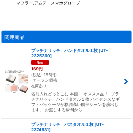
マフラー,アムテ スマホグローブ
関連商品
プラチナリッチ ハンドタオル１枚
[
UT-
2325360
]
169
円
(
税込
:
186
円
)
オープン価格
在庫あり
名前入れどっとこむ 本館 オススメ品！ プラ
チナリッチ ハンドタオル１枚 ハイセンスなギ
フトパッケージが格調高い贈呈シーンを演出し
ます。 お渡しする瞬間から…
プラチナリッチ バスタオル１枚
[
UT-
2374831
]