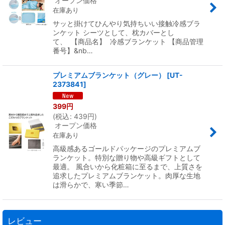
オープン価格
在庫あり
サッと掛けてひんやり気持ちいい接触冷感ブラ
ンケット シーツとして、枕カバーとし
て、 【商品名】 冷感ブランケット 【商品管理
番号】&nb…
プレミアムブランケット（グレー）
[
UT-
2373841
]
399
円
(
税込
:
439
円
)
オープン価格
在庫あり
高級感あるゴールドパッケージのプレミアムブ
ランケット。特別な贈り物や高級ギフトとして
最適。 風合いから化粧箱に至るまで、上質さを
追求したプレミアムブランケット。肉厚な生地
は滑らかで、寒い季節…
レビュー