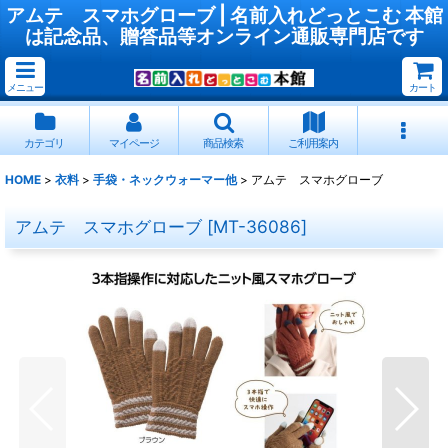
アムテ スマホグローブ | 名前入れどっとこむ 本館
は記念品、贈答品等オンライン通販専門店です
メニュー
カート
カテゴリ
マイページ
商品検索
ご利用案内
HOME
>
衣料
>
手袋・ネックウォーマー他
>
アムテ スマホグローブ
アムテ スマホグローブ
[
MT-36086
]