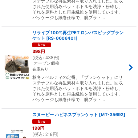
ステナブルな再生素材を取り入れました。回収
された使用済みペットボトルを洗浄・粉砕し、
それを原料とした再生繊維を使用しています。
パッケージも紙巻仕様で、脱プラ・…
リライブ 100%再生PET ロンバスビッグブラン
ケット
[
RS-0606401
]
398
円
(
税込
:
438
円
)
オープン価格
在庫あり
秋冬ノベルティの定番、「ブランケット」にサ
ステナブルな再生素材を取り入れました。回収
された使用済みペットボトルを洗浄・粉砕し、
それを原料とした再生繊維を使用しています。
パッケージも紙巻仕様で、脱プラ・…
スヌーピー ハピネスブランケット
[
MT-35692
]
198
円
(
税込
:
218
円
)