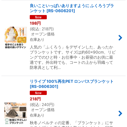
良いこといっぱいありますように ふくろうブラ
ンケット
[
RS-0606201
]
198
円
(
税込
:
218
円
)
オープン価格
在庫あり
人気の「ふくろう」をデザインした、あったか
ブランケットです。サイズは約60×90cm、リビ
ングでのひと時・お仕事中・お昼寝のお供に最
適です。外出時でも、コートの上から羽織って
防寒具として利…
リライブ 100%再生PET ロンバスブランケット
[
RS-0606301
]
218
円
(
税込
:
240
円
)
オープン価格
在庫あり
秋冬ノベルティの定番、「ブランケット」にサ