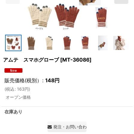
アムテ スマホグローブ
[
MT-36086
]
販売価格(税別）
:
148
円
(
税込
:
163
円
)
オープン価格
在庫あり
発注・お問い合わせ・見積もり依頼