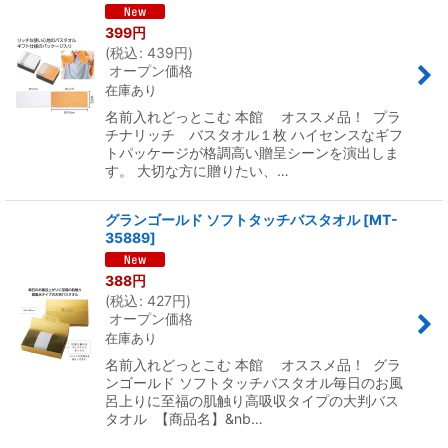
399
円
(
税込
:
439
円
)
オープン価格
在庫あり
名前入れどっとこむ 本館 オススメ品！ プラ
チナリッチ バスタオル１枚 ハイセンスなギフ
トパッケージが格調高い贈呈シーンを演出しま
す。 大切な方に贈りたい、…
グランゴールド ソフトタッチバスタオル
[
MT-
35889
]
388
円
(
税込
:
427
円
)
オープン価格
在庫あり
名前入れどっとこむ 本館 オススメ品！ グラ
ンゴールド ソフトタッチバスタオル毎日のお風
呂上りに至福の肌触り高吸収タイプの大判バス
タオル 【商品名】&nb…