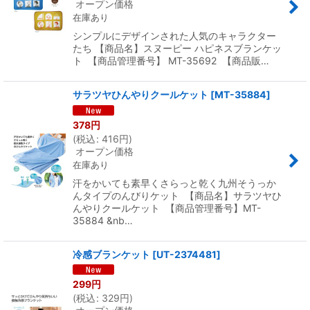
オープン価格
在庫あり
シンプルにデザインされた人気のキャラクター
たち 【商品名】スヌーピー ハピネスブランケッ
ト 【商品管理番号】 MT-35692 【商品販…
サラツヤひんやりクールケット
[
MT-35884
]
378
円
(
税込
:
416
円
)
オープン価格
在庫あり
汗をかいても素早くさらっと乾く九州そうっか
んタイプのんびりケット 【商品名】サラツヤひ
んやりクールケット 【商品管理番号】MT-
35884 &nb…
冷感ブランケット
[
UT-2374481
]
299
円
(
税込
:
329
円
)