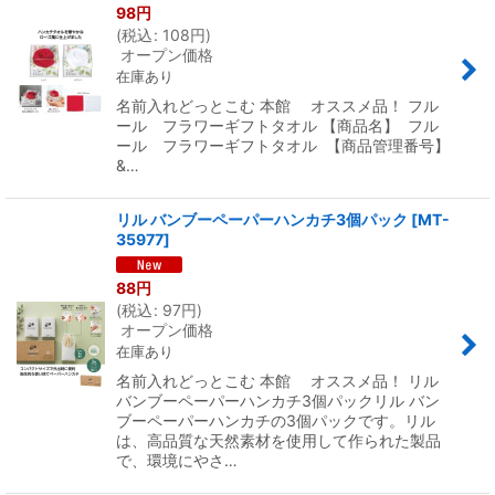
98
円
(
税込
:
108
円
)
オープン価格
在庫あり
名前入れどっとこむ 本館 オススメ品！ フル
ール フラワーギフトタオル 【商品名】 フル
ール フラワーギフトタオル 【商品管理番号】
&…
リル バンブーペーパーハンカチ3個パック
[
MT-
35977
]
88
円
(
税込
:
97
円
)
オープン価格
在庫あり
名前入れどっとこむ 本館 オススメ品！ リル
バンブーペーパーハンカチ3個パックリル バン
ブーペーパーハンカチの3個パックです。リル
は、高品質な天然素材を使用して作られた製品
で、環境にやさ…