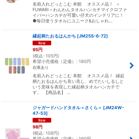
名前入れどっとこむ 本館 オススメ品！ ＜
FUWARI＞わんわんタオルハンカチマイクロファ
イバーハンカチが可愛い仔犬のインテリアに！
●毎日使うタオルにユニーク&おしゃれ…
縁起柄たおるはんかち
[
JM25S-6-72
]
95
円
(
税込
:
105
円
)
希望小売価格（定価）
:
180
円
在庫あり
名前入れどっとこむ 本館 オススメ品！ 縁起
柄たおるはんかち良い兆し、めでたいしるしと
いう意味を表現した縁起柄タオルハンカチで
す。 【商品名】 …
ジャガードハンドタオル＜さくら＞
[
JM24W-
47-53
]
98
円
(
税込
:
108
円
)
希望小売価格（定価）
:
190
円