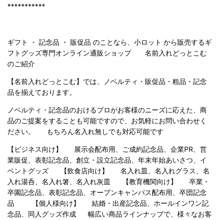
***********
ギフト ・ 記念品 ・ 販促品 のことなら、小ロット から販売するギ
フトグッズ専門オンライン通販ショップ 名前入れどっとこむ
のご紹
介
【名前入れどっとこむ】では、ノベルティ・販促品・粗品・記念
品を揃えております。
ノベルティ・記念品のおけるプロがお客様のニーズに応えた、商
品のご提案をすることも可能ですので、お気軽にお問い合わせく
ださい。 もちろん名入れ無しでも対応可能です
【ビジネス向け】 展示会配布用、ご成約記念品、企業PR、営
業販促、表彰記念品、創立・設立記念品、年末年始あいさつ、イ
ベントグッズ 【飲食店向け】 名入れ皿、名入れグラス、名
入れ湯呑、名入れ箸、名入れ灰皿 【教育機関向け】 卒業・
卒園記念品、表彰記念品、オープンキャンパス配布用、卒団記念
品 【個人様向け】 結婚・出産記念品、ホールインワン記
念品、同人グッズ作成 幅広い商品ラインナップで、様々なお客