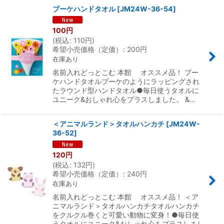
ブーケハンドタオル
[
JM24W-36-54
]
100
円
(
税込
:
110
円
)
希望小売価格（定価）
:
200
円
在庫あり
名前入れどっとこむ 本館 オススメ品！ ブー
ケハンドタオルブーケのようにラッピングされ
たラウンド型ハンドタオル●毎日使うタオルに
ユニーク&おしゃれ心をプラスしました。 &…
＜アニマルランド＞タオルハンカチ
[
JM24W-
36-52
]
120
円
(
税込
:
132
円
)
希望小売価格（定価）
:
240
円
在庫あり
名前入れどっとこむ 本館 オススメ品！ ＜ア
ニマルランド＞タオルハンカチタオルハンカチ
をクルクル巻くと可愛い動物に変身！●毎日使
うタオルにユニーク&おしゃれ心をプラスしまし