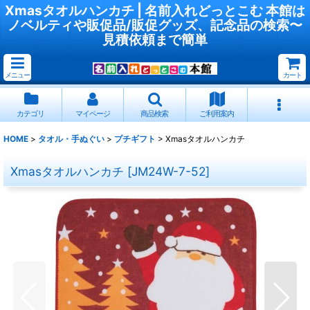
Xmasタオルハンカチ | 名前入れどっとこむ 本館は
ノベルティや販促品/販促グッズ、記念品の検索〜
見積依頼まで簡単
メニュー
カート
カテゴリ
マイページ
商品検索
ご利用案内
HOME
>
タオル・手ぬぐい
>
プチギフト
>
Xmasタオルハンカチ
Xmasタオルハンカチ
[
JM24W-7-52
]