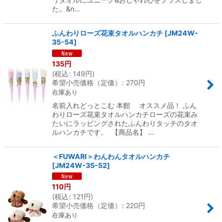
た。&n…
ふんわりローズ花束タオルハンカチ
[
JM24W-
35-54
]
135
円
(
税込
:
149
円
)
希望小売価格（定価）
:
270
円
在庫あり
名前入れどっとこむ 本館 オススメ品！ ふん
わりローズ花束タオルハンカチローズの花束み
たいにラッピングされたふんわりタッチのタオ
ルハンカチです。 【商品名】 …
＜FUWARI＞わんわんタオルハンカチ
[
JM24W-35-52
]
110
円
(
税込
:
121
円
)
希望小売価格（定価）
:
220
円
在庫あり