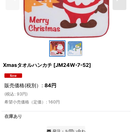
Xmasタオルハンカチ
[
JM24W-7-52
]
販売価格(税別）
:
84
円
(
税込
:
93
円
)
希望小売価格（定価）
:
160
円
在庫あり
発注・お問い合わせ・見積もり依頼