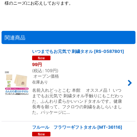
様のニーズにお応えしております。
関連商品
いつまでもお元気で 刺繍タオル
[
RS-0587801
]
99
円
(
税込
:
109
円
)
オープン価格
在庫あり
名前入れどっとこむ 本館 オススメ品！ いつ
までもお元気で 刺繍タオル手触りにもこだわっ
た、ふんわり柔らかいハンドタオルです。健康
長寿を願って、フクロウの刺繍をあしらいまし
た。パッケージに…
フルール フラワーギフトタオル
[
MT-36116
]