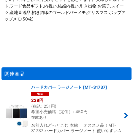
ト,フード食品ギフト,内祝い,結婚内祝い,引き出物,お菓子,スイー
ツ,産地直送品,招き猫印のゴールドバーメモ,クリスマス ポップア
ップメモ(50枚)
関連商品
ハードカバー ラージノート
[
MT-31737
]
228
円
(
税込
:
251
円
)
希望小売価格（定価）
:
450
円
在庫あり
名前入れどっとこむ 本館 オススメ品！MT-
31737 ハードカバー ラージノート 使いやすいＡ