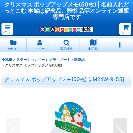
クリスマス ポップアップメモ(50枚) | 名前入れど
っとこむ 本館は記念品、贈答品等オンライン通販
専門店です
メニュー
カート
カテゴリ
マイページ
商品検索
ご利用案内
HOME
>
ステーショナリー
>
メモ・ノート・紙製品
>
クリスマス ポップアップメモ(50枚)
クリスマス ポップアップメモ(50枚)
[
JM24W-9-55
]