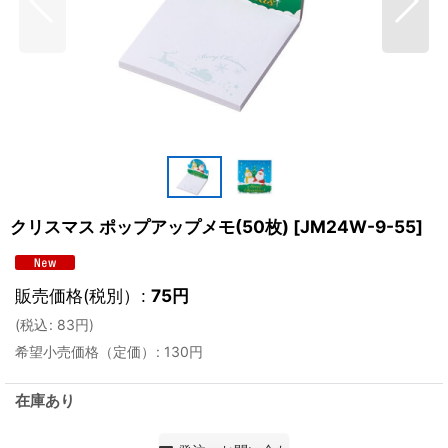
クリスマス ポップアップメモ(50枚)
[
JM24W-9-55
]
販売価格(税別）
:
75
円
(
税込
:
83
円
)
希望小売価格（定価）
:
130
円
在庫あり