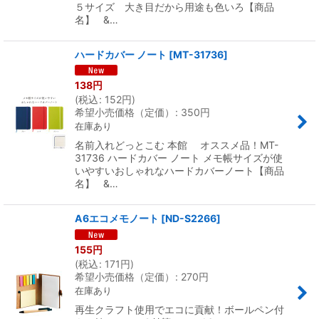
５サイズ 大き目だから用途も色いろ【商品
名】 &…
ハードカバー ノート
[
MT-31736
]
138
円
(
税込
:
152
円
)
希望小売価格（定価）
:
350
円
在庫あり
名前入れどっとこむ 本館 オススメ品！MT-
31736 ハードカバー ノート メモ帳サイズが使
いやすいおしゃれなハードカバーノート【商品
名】 &…
A6エコメモノート
[
ND-S2266
]
155
円
(
税込
:
171
円
)
希望小売価格（定価）
:
270
円
在庫あり
再生クラフト使用でエコに貢献！ボールペン付