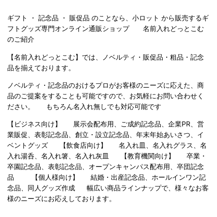
ギフト ・ 記念品 ・ 販促品 のことなら、小ロット から販売するギ
フトグッズ専門オンライン通販ショップ 名前入れどっとこむ
のご紹介
【名前入れどっとこむ】では、ノベルティ・販促品・粗品・記念
品を揃えております。
ノベルティ・記念品のおけるプロがお客様のニーズに応えた、商
品のご提案をすることも可能ですので、お気軽にお問い合わせく
ださい。 もちろん名入れ無しでも対応可能です
【ビジネス向け】 展示会配布用、ご成約記念品、企業PR、営
業販促、表彰記念品、創立・設立記念品、年末年始あいさつ、イ
ベントグッズ 【飲食店向け】 名入れ皿、名入れグラス、名
入れ湯呑、名入れ箸、名入れ灰皿 【教育機関向け】 卒業・
卒園記念品、表彰記念品、オープンキャンパス配布用、卒団記念
品 【個人様向け】 結婚・出産記念品、ホールインワン記
念品、同人グッズ作成 幅広い商品ラインナップで、様々なお客
様のニーズにお応えしております。