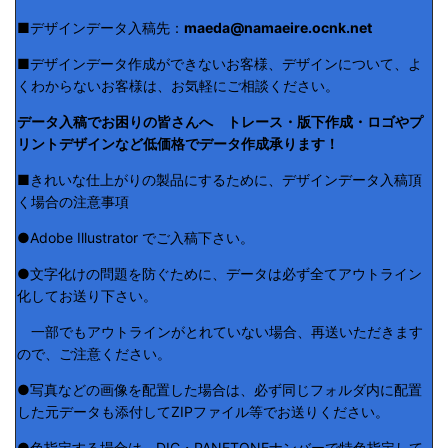
■デザインデータ入稿先：
maeda@namaeire.ocnk.net
■デザインデータ作成ができないお客様、デザインについて、よ
くわからないお客様は、お気軽にご相談ください。
データ入稿でお困りの皆さんへ トレース・版下作成・ロゴやプ
リントデザインなど低価格でデータ作成承ります！
■きれいな仕上がりの製品にするために、デザインデータ入稿頂
く場合の注意事項
●Adobe Illustrator でご入稿下さい。
●文字化けの問題を防ぐために、データは必ず全てアウトライン
化してお送り下さい。
一部でもアウトラインがとれていない場合、再送いただきます
ので、ご注意ください。
●写真などの画像を配置した場合は、必ず同じフォルダ内に配置
した元データも添付してZIPファイル等でお送りください。
●色指定する場合は、DIC・PANETONEナンバーで特色指定して