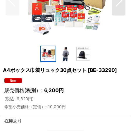
A4ボックス巾着リュック30点セット
[
BE-33290
]
販売価格(税別）
:
6,200
円
(
税込
:
6,820
円
)
希望小売価格（定価）
:
10,000
円
在庫あり