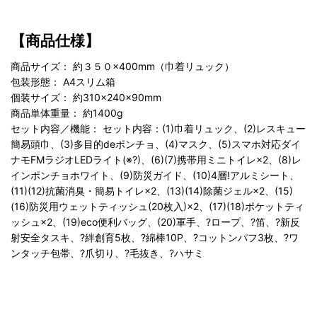
【商品仕様】
商品サイズ： 約３５０×400mm（巾着リュック）
包装形態： A4スリム箱
個装サイズ： 約310×240×90mm
商品単体重量： 約1400g
セット内容／機能： セット内容：(1)巾着リュック、(2)レスキュー
簡易頭巾、(3)多目的deポンチョ、(4)マスク、(5)スマホ対応ダイ
ナモFMラジオLEDライト(※?)、(6)(7)携帯用ミニトイレ×2、(8)レ
インポンチョホワイト、(9)防災ガイド、(10)4層!アルミシート、
(11)(12)抗菌消臭・簡易トイレ×2、(13)(14)除菌ジェル×2、(15)
(16)防災用ウェットティッシュ(20枚入)×2、(17)(18)ポケットティ
ッシュ×2、(19)eco便利バッグ、(20)軍手、?ロープ、?笛、?新反
射安全タスキ、?絆創育5枚、?綿棒10P、?コットンパフ3枚、?ワ
ンタッチ包帯、?爪切り、?毛抜き、?ハサミ