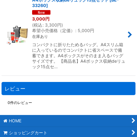
33260
]
3,000
円
(
税込
:
3,300
円
)
希望小売価格（定価）
:
5,000
円
在庫あり
コンパクトに折りたためるバッグ。A4スリム箱
に入っているのでコンパクトに省スペースで備
蓄できます。A4ボックスがそのまま入るバッグ
サイズです。 【商品名】A4ボックス収納deリュ
ック15点セ…
レビュー
0
件のレビュー
HOME
ショッピングカート