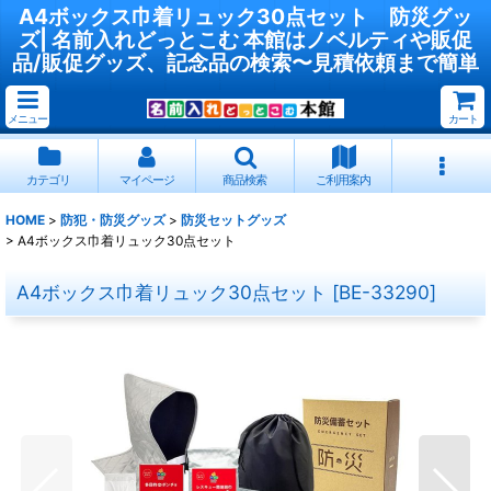
A4ボックス巾着リュック30点セット 防災グッ
ズ| 名前入れどっとこむ 本館はノベルティや販促
品/販促グッズ、記念品の検索〜見積依頼まで簡単
メニュー
カート
カテゴリ
マイページ
商品検索
ご利用案内
HOME
>
防犯・防災グッズ
>
防災セットグッズ
>
A4ボックス巾着リュック30点セット
A4ボックス巾着リュック30点セット
[
BE-33290
]