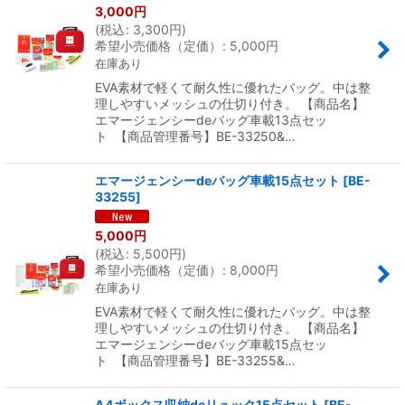
3,000
円
(
税込
:
3,300
円
)
希望小売価格（定価）
:
5,000
円
在庫あり
EVA素材で軽くて耐久性に優れたバッグ。中は整
理しやすいメッシュの仕切り付き。 【商品名】
エマージェンシーdeバッグ車載13点セッ
ト 【商品管理番号】BE-33250&…
エマージェンシーdeバッグ車載15点セット
[
BE-
33255
]
5,000
円
(
税込
:
5,500
円
)
希望小売価格（定価）
:
8,000
円
在庫あり
EVA素材で軽くて耐久性に優れたバッグ。中は整
理しやすいメッシュの仕切り付き。 【商品名】
エマージェンシーdeバッグ車載15点セッ
ト 【商品管理番号】BE-33255&…
A4ボックス収納deリュック15点セット
[
BE-