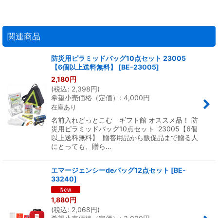
関連商品
防災用ピラミッドバッグ10点セット 23005
【6個以上送料無料】
[
BE-23005
]
2,180
円
(
税込
:
2,398
円
)
希望小売価格（定価）
:
4,000
円
在庫あり
名前入れどっとこむ ギフト館 オススメ品！ 防
災用ピラミッドバッグ10点セット 23005【6個
以上送料無料】 贈答用品から販促品まで贈る人
にとっても、贈ら…
エマージェンシーdeバッグ12点セット
[
BE-
33240
]
1,880
円
(
税込
:
2,068
円
)