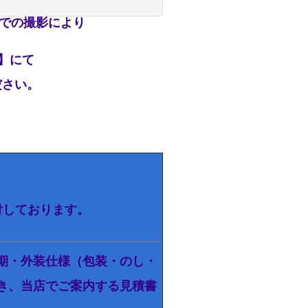
での撮影により
】
にて
せください。
て受付しております。
期・外装仕様（包装・のし・
き、当店でご案内する見積書