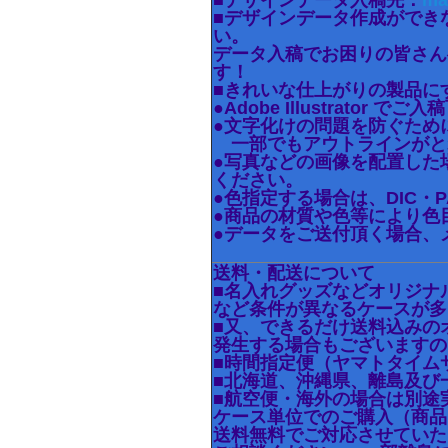
■デザインデータ入稿先：
ma
■デザインデータ作成ができ
い。
データ入稿でお困りの皆さん
す！
■きれいな仕上がりの製品に
●Adobe Illustrator で
●文字化けの問題を防ぐため
一部でもアウトラインがと
●写真などの画像を配置した
ください。
●色指定する場合は、DIC・
●商品の材質や色等により色
●データをご送付頂く場合、
送料・配送について
■名入れグッズなどオリジナ
など条件が異なるケースが多
■又、できるだけ送料込みの
発生する場合もございますの
■時間指定便（ヤマトタイム
■北海道、沖縄県、離島及び
■航空便・海外の場合は別途
ケース単位でのご購入（商品
送料無料でご対応させていた