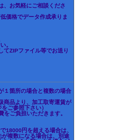
は、お気軽にご相談くださ
ど低価格でデータ作成承りま
。
さい。
てZIPファイル等でお送り
が１箇所の場合と複数の場合
扱商品より、加工取寄運賃が
ジをご参照下さい）
実費をご負担いただきます。
18000円を超える場合は、
先が複数になる場合は、別途