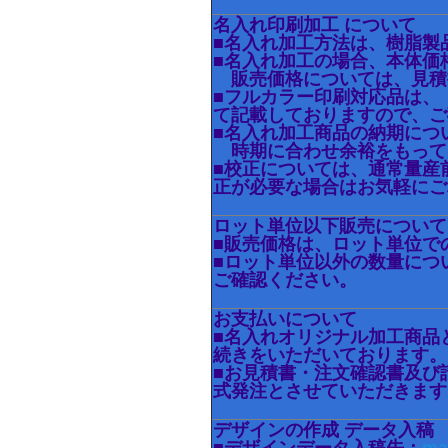
名入れ印刷加工 について
■名入れ加工方法は、樹脂製
■名入れ加工の場合、本体価
販売価格については、見積
■フルカラー印刷対応品は、
て記載しておりますので、ご
■名入れ加工商品の納期につ
時期に合わせ余裕をもって
■校正については、通常量産
正が必要な場合はお気軽にご
ロット単位以下販売について
■販売価格は、ロット単位で
■ロット単位以外の数量につ
ご確認ください。
お支払いについて
■名入れオリジナル加工商品
続きをいただいております。
■お見積書・注文確認書及び
式発注とさせていただきます
デザインの作成 データ入稿