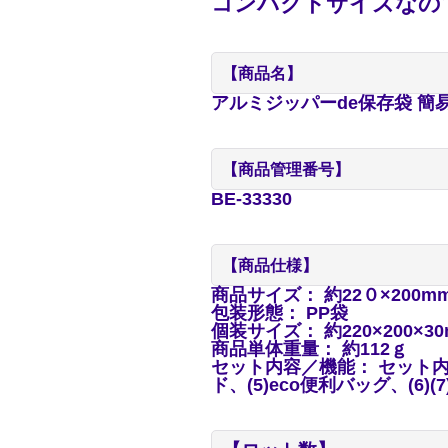
コンパクトサイズなの
【商品名】
アルミジッパーde保存袋 簡
【商品管理番号】
BE-33330
【商品仕様】
商品サイズ： 約22０×200
包装形態： PP袋
個装サイズ： 約220×200×3
商品単体重量： 約112ｇ
セット内容／機能： セット内容
ド、(5)eco便利バッグ、(6)