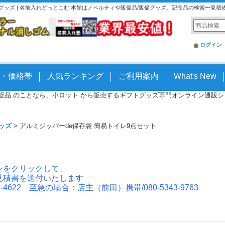
グッズ | 名前入れどっとこむ 本館はノベルティや販促品/販促グッズ、記念品の検索〜見積
ログイン
・価格帯
人気ランキング
ご利用案内
What's New
 販促品 のことなら、小ロット から販売するギフトグッズ専門オンライン通販ショッ
ッズ
>
アルミジッパーde保存袋 簡易トイレ9点セット
ンをクリックして、
見積書を送付いたします
4622 至急の場合：店主（前田）携帯/080-5343-9763