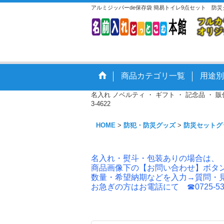
アルミジッパーde保存袋 簡易トイレ9点セット 防災
商品カテゴリ一覧
用途別
名入れ ノベルティ ・ ギフト ・ 記念品 ・
3-4622
HOME
>
防犯・防災グッズ
>
防災セットグ
名入れ・熨斗・包装ありの場合は、
商品画像下の【お問い合わせ】ボタ
数量・希望納期などを入力→質問・
お急ぎの方はお電話にて ☎0725-53-