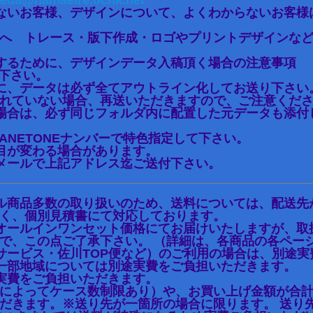
eda@namaeire.ocnk.net
ないお客様、デザインについて、よくわからないお客様
へ トレース・版下作成・ロゴやプリントデザインな
するために、デザインデータ入稿頂く場合の注意事項
ご入稿下さい。
に、データは必ず全てアウトライン化してお送り下さい
れていない場合、再送いただきますので、ご注意くだ
場合は、必ず同じフォルダ内に配置した元データも添付し
PANETONEナンバーで特色指定して下さい。
目が変わる場合があります。
メールで上記アドレス迄ご送付下さい。
ル商品多数の取り扱いのため、送料については、配送先
く、個別見積書にて対応しております。
オールインワンセット価格にてお届けいたしますが、取
で、この点ご了承下さい。 （詳細は、各商品の各ペー
サービス・佐川TOP便など）のご利用の場合は、別途
一部地域については別途実費をご負担いただきます。
実費をご負担いただきます。
によってケース数制限あり）や、お買い上げ金額が合計で
だきます。※送り先が一箇所の場合に限ります。 送り