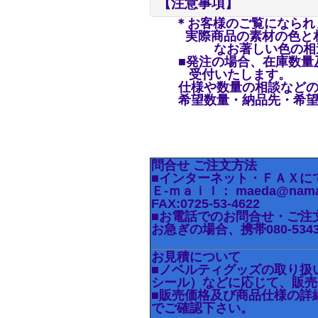
【注意事項】
＊お客様のご覧になられ
実際商品の
素材の色と
なお著しい色の相違は
■発注の場合、在庫数量及
受付いたします。
仕様や数量の相談などの
希望数量・納品先・希望納
問合せ ご注文方法
■インターネット・ＦＡＸに
Ｅ-ｍａｉｌ： maeda@namaei
FAX:0725-53-4622
■お電話でのお問合せ・ご注文は、
お急ぎの場合、携帯080-53
お見積について
■ノベルティグッズの取り扱
シール）などに応じて、販売
■販売価格及び商品仕様の詳
でご確認下さい。