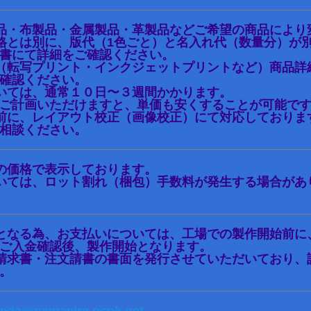
品・布製品・金属製品・革製品などご希望の商品により
格とは別に、版代（1色ごと）と名入れ代（数量分）が
書にて詳細をご確認ください。
（転写プリント・インクジェットプリントなど）商品詳
確認ください。
いては、通常１０日〜３週間かかります。
ご計画いただけますと、単価も安くすることが可能で
前に、レイアウト校正（画像校正）にて対応しておりま
相談ください。
の価格で表示しております。
いては、ロット割れ（梱包）手数料が発生する場合があ
となる為、お支払いについては、工場での製作開始前に
ご入金確認後、製作開始となります。
請求書・注文請書の書面を発行させていただいており、
。