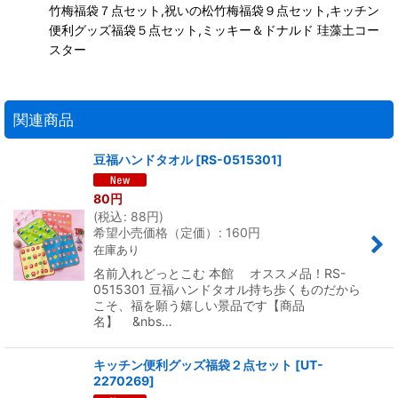
竹梅福袋７点セット,祝いの松竹梅福袋９点セット,キッチン
便利グッズ福袋５点セット,ミッキー＆ドナルド 珪藻土コー
スター
関連商品
豆福ハンドタオル
[
RS-0515301
]
80
円
(
税込
:
88
円
)
希望小売価格（定価）
:
160
円
在庫あり
名前入れどっとこむ 本館 オススメ品！RS-
0515301 豆福ハンドタオル持ち歩くものだから
こそ、福を願う嬉しい景品です【商品
名】 &nbs…
キッチン便利グッズ福袋２点セット
[
UT-
2270269
]