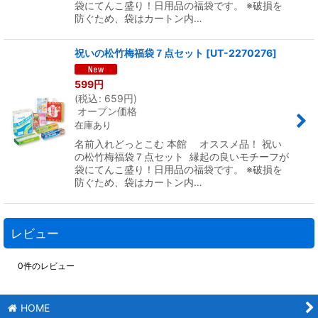
袋にてんこ盛り！日用品の福袋です。 ※破損を
防ぐため、袋はカートン内…
祝いの松竹梅福袋７点セット
[
UT-2270276
]
599
円
(
税込
:
659
円
)
オープン価格
在庫あり
名前入れどっとこむ 本館 オススメ品！ 祝い
の松竹梅福袋７点セット 縁起の良いモチーフが
袋にてんこ盛り！日用品の福袋です。 ※破損を
防ぐため、袋はカートン内…
レビュー
0
件のレビュー
HOME