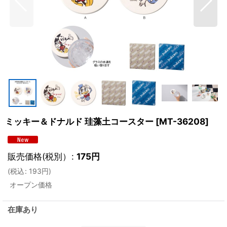
ミッキー＆ドナルド 珪藻土コースター
[
MT-36208
]
販売価格(税別）
:
175
円
(
税込
:
193
円
)
オープン価格
在庫あり