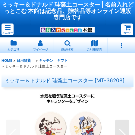
ミッキー＆ドナルド 珪藻土コースター | 名前入れど
っとこむ 本館は記念品、贈答品等オンライン通販
専門店です
メニュー
カート
カテゴリ
マイページ
商品検索
ご利用案内
HOME
>
日用雑貨
>
キッチン ギフト
>
ミッキー＆ドナルド 珪藻土コースター
ミッキー＆ドナルド 珪藻土コースター
[
MT-36208
]