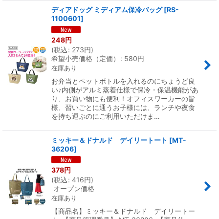
ディアドッグ ミディアム保冷バッグ
[
RS-
1100601
]
248
円
(
税込
:
273
円
)
希望小売価格（定価）
:
580
円
在庫あり
お弁当とペットボトルを入れるのにちょうど良
い♪内側がアルミ蒸着仕様で保冷・保温機能があ
り、お買い物にも便利！オフィスワーカーの皆
様、習いごとに通うお子様には、ランチや夜食
を持ち運ぶのにご利用いただけま…
ミッキー＆ドナルド デイリートート
[
MT-
36206
]
378
円
(
税込
:
416
円
)
オープン価格
在庫あり
【商品名】ミッキー＆ドナルド デイリートー