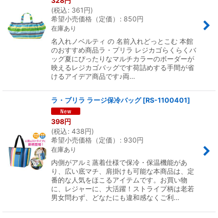
328
円
(
税込
:
361
円
)
希望小売価格（定価）
:
850
円
在庫あり
名入れノベルティ の 名前入れどっとこむ 本館
のおすすめ商品ラ・プリラ レジカゴらくらくバ
ッグ夏にぴったりなマルチカラーのボーダーが
映えるレジカゴバッグです荷詰めする手間が省
けるアイデア商品です♪両…
ラ・ブリラ ラージ保冷バッグ
[
RS-1100401
]
398
円
(
税込
:
438
円
)
希望小売価格（定価）
:
930
円
在庫あり
内側がアルミ蒸着仕様で保冷・保温機能があ
り、広い底マチ、肩掛けも可能な本商品は、定
番的な人気をほこるアイテムです。お買い物
に、レジャーに、大活躍！ストライプ柄は老若
男女問わず、どなたにも違和感なくご利…