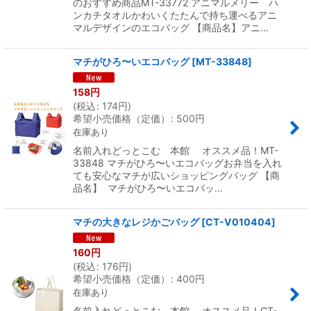
のおすすめ商品MT-33772 アニマルメリー ハ
ンカチタオルかわいくたたんで持ち運べるアニ
マルデザインのエコバッグ 【商品名】アニ…
マチがひろ〜いエコバッグ
[
MT-33848
]
158
円
(
税込
:
174
円
)
希望小売価格（定価）
:
500
円
在庫あり
名前入れどっとこむ 本館 オススメ品！MT-
33848 マチがひろ〜いエコバッグお弁当を入れ
ても安心なマチが広いショッピングバッグ 【商
品名】 マチがひろ〜いエコバッ…
マチの大きなレジかごバッグ
[
CT-V010404
]
160
円
(
税込
:
176
円
)
希望小売価格（定価）
:
400
円
在庫あり
名前入れどっとこむ 本館 オススメ品！CT-