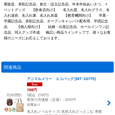
業販促、表彰記念品、創立・設立記念品、年末年始あいさつ、イ
ベントグッズ 【飲食店向け】 名入れ皿、名入れグラス、名
入れ湯呑、名入れ箸、名入れ灰皿 【教育機関向け】 卒業・
卒園記念品、表彰記念品、オープンキャンパス配布用、卒団記念
品 【個人様向け】 結婚・出産記念品、ホールインワン記
念品、同人グッズ作成 幅広い商品ラインナップで、様々なお客
様のニーズにお応えしております。
関連商品
アニマルメリー エコバッグ
[
MT-33775
]
198
円
(
税込
:
218
円
)
希望小売価格（定価）
:
600
円
在庫あり
名入れノベルティ の 名前入れどっとこむ 本館