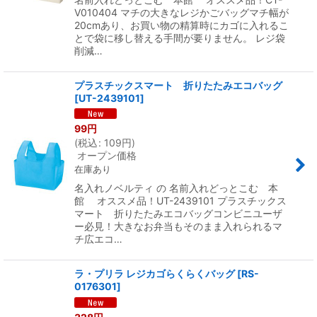
V010404 マチの大きなレジかごバッグマチ幅が
20cmあり、お買い物の精算時にカゴに入れるこ
とで袋に移し替える手間が要りません。 レジ袋
削減…
プラスチックスマート 折りたたみエコバッグ
[
UT-2439101
]
99
円
(
税込
:
109
円
)
オープン価格
在庫あり
名入れノベルティ の 名前入れどっとこむ 本
館 オススメ品！UT-2439101 プラスチックス
マート 折りたたみエコバッグコンビニユーザ
ー必見！大きなお弁当もそのまま入れられるマ
チ広エコ…
ラ・プリラ レジカゴらくらくバッグ
[
RS-
0176301
]