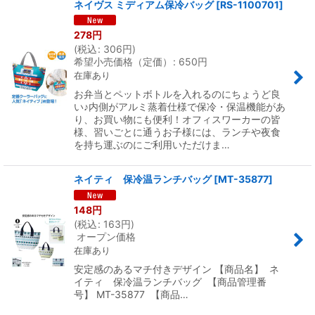
ネイヴス ミディアム保冷バッグ
[
RS-1100701
]
278
円
(
税込
:
306
円
)
希望小売価格（定価）
:
650
円
在庫あり
お弁当とペットボトルを入れるのにちょうど良
い♪内側がアルミ蒸着仕様で保冷・保温機能があ
り、お買い物にも便利！オフィスワーカーの皆
様、習いごとに通うお子様には、ランチや夜食
を持ち運ぶのにご利用いただけま…
ネイティ 保冷温ランチバッグ
[
MT-35877
]
148
円
(
税込
:
163
円
)
オープン価格
在庫あり
安定感のあるマチ付きデザイン 【商品名】 ネ
イティ 保冷温ランチバッグ 【商品管理番
号】 MT-35877 【商品…