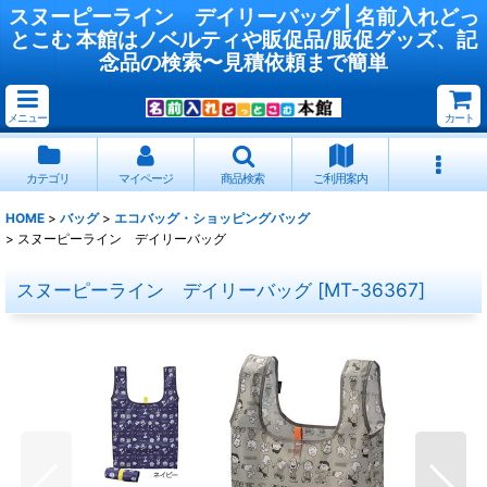
スヌーピーライン デイリーバッグ | 名前入れどっ
とこむ 本館はノベルティや販促品/販促グッズ、記
念品の検索〜見積依頼まで簡単
メニュー
カート
カテゴリ
マイページ
商品検索
ご利用案内
HOME
>
バッグ
>
エコバッグ・ショッピングバッグ
>
スヌーピーライン デイリーバッグ
スヌーピーライン デイリーバッグ
[
MT-36367
]