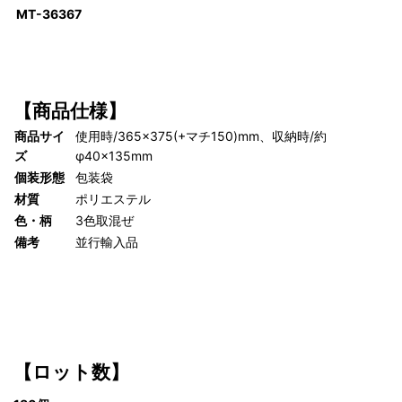
MT-36367
【商品仕様】
商品サイ
使用時/365×375(+マチ150)mm、収納時/約
ズ
φ40×135mm
個装形態
包装袋
材質
ポリエステル
色・柄
3色取混ぜ
備考
並行輸入品
【ロット数】