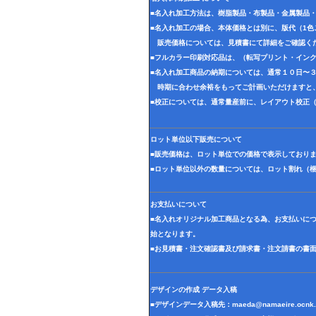
■名入れ加工方法は、樹脂製品・布製品・金属製品
■名入れ加工の場合、本体価格とは別に、版代（1
販売価格については、見積書にて詳細をご確認く
■フルカラー印刷対応品は、（転写プリント・イン
■名入れ加工商品の納期については、通常１０日〜
時期に合わせ余裕をもってご計画いただけますと
■校正については、通常量産前に、レイアウト校正
ロット単位以下販売について
■販売価格は、ロット単位での価格で表示しており
■ロット単位以外の数量については、ロット割れ（
お支払いについて
■名入れオリジナル加工商品となる為、お支払いに
始となります。
■お見積書・注文確認書及び請求書・注文請書の書
デザインの作成 データ入稿
■デザインデータ入稿先：
maeda@namaeire.ocnk.