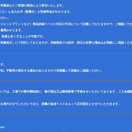
・革製品などご希望の商品により変化いたします。
色ごと）と名入れ代（数量分）が別途料金がかかります。
ださい。
クジェットプリントなど）商品詳細ページに対応の可否について記載しておりますので、ご確認くだ
３週間かかります。
、単価も安くすることが可能です。
（画像校正）にて対応しておりますが、現物商品での試作・校正が必要な場合はお気軽にご相談くだ
ます。
梱包）手数料が発生する場合がありますので見積書にて詳細をご確認ください。
ついては、工場での製作開始前に、銀行振込又は郵便振替で手続きをいただいております。ご入金確
面を発行させていただいており、請書の返信ＦＡＸをもって正式発注とさせていただきます。
net