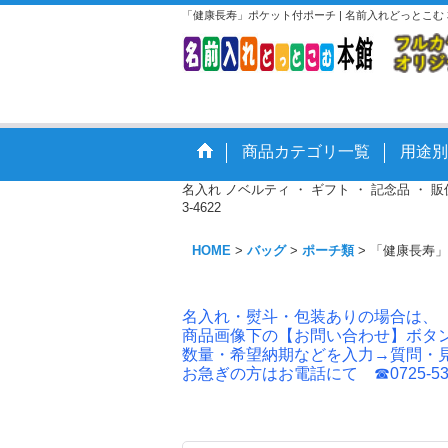
「健康長寿」ポケット付ポーチ | 名前入れどっとこ
商品カテゴリ一覧
用途別
名入れ ノベルティ ・ ギフト ・ 記念品 ・
3-4622
HOME
>
バッグ
>
ポーチ類
>
「健康長寿」
名入れ・熨斗・包装ありの場合は、
商品画像下の【お問い合わせ】ボタ
数量・希望納期などを入力→質問・
お急ぎの方はお電話にて ☎0725-53-