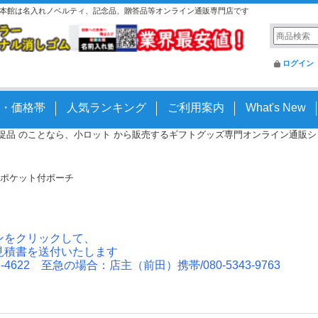
む 本館は名入れノベルティ、記念品、贈答品等オンライン通販専門店です
ログイン
・価格帯
人気ランキング
ご利用案内
What's New
 販促品 のことなら、小ロット から販売するギフトグッズ専門オンライン通販ショッ
ポケット付ポーチ
ンをクリックして、
見積書を送付いたします
4622 至急の場合：店主（前田）携帯/080-5343-9763