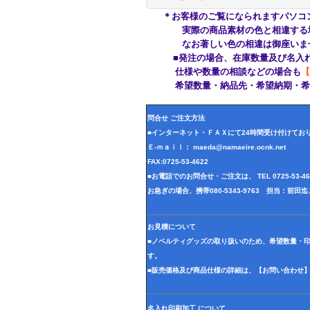
＊お客様のご覧になられますパソコ
実際の商品素材の色と相違する場合
なお著しい色の相違は御座いませ
■発注の場合、在庫数量及び名入れ
仕様や数量の相談などの場合も
【
希望数量・納品先・希望納期・希望
問合せ ご注文方法
■インターネット・ＦＡＸにて24時間受け付けてお
Ｅ-ｍａｉｌ： maeda@namaeire.ocnk.net
FAX:0725-53-4622
■お電話でのお問合せ・ご注文は、 TEL 0725-53-
お急ぎの場合、携帯080-5343-9763 担当：前
お見積について
■ノベルティグッズの取り扱いのため、希望数量・
す。
■販売価格及び商品仕様の詳細は、【お問い合わせ
名入れ印刷加工 について