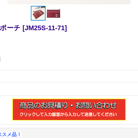
ポーチ
[
JM25S-11-71
]
円
ススメ品！