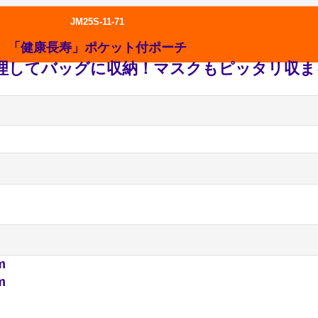
JM25S-11-71
「健康長寿」ポケット付ポーチ
理してバッグに収納！マスクもピッタリ収ま
m
m