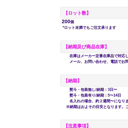
【
ロット数】
200
個
*ロット未満でもご注文承ります
【納期及び商品在庫】
在庫はメーカー定番在庫品で対応して
メール、お問い合わせ、電話でお問
【納期】
熨斗・包装無し/納期：3日〜
熨斗・包装有り/納期：5〜14日
名入れの場合、約２週間〜になり
※納期はおよその目安となります。ご
【注意事項】