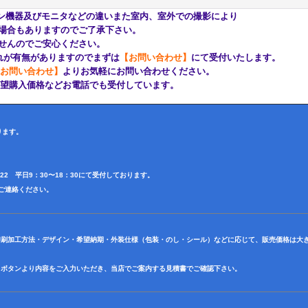
ン機器及びモニタなどの違いまた室内、室外での撮影により
もありますのでご了承下さい。
んのでご安心ください。
が有無がありますのでまずは
【お問い合わせ】
にて受付いたします。
お問い合わせ】
よりお気軽にお問い合わせください。
購入価格などお電話でも受付しています。
ります。
4622 平日9：30〜18：30にて受付しております。
田迄ご連絡ください。
印刷加工方法・デザイン・希望納期・外装仕様（包装・のし・シール）などに応じて、販売価格は大
】ボタンより内容をご入力いただき、当店でご案内する見積書でご確認下さい。