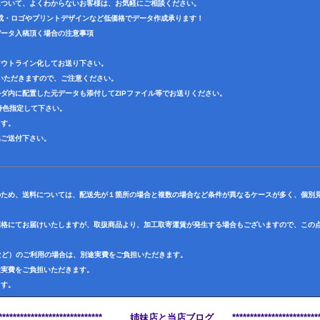
について、よくわからないお客様は、お気軽にご相談ください。
成・ロゴやプリントデザインなど低価格でデータ作成承ります！
データ入稿頂く場合の注意事項
アウトライン化してお送り下さい。
いただきますので、ご注意ください。
ダ内に配置した元データも添付してZIPファイル等でお送りください。
で特色指定して下さい。
ます。
迄ご送付下さい。
のため、送料については、配送先が１箇所の場合と複数の場合など条件が異なるケースが多く、個別
価格にてお届けいたしますが、取扱商品より、加工取寄運賃が発生する場合もございますので、この
など）のご利用の場合は、別途実費をご負担いただきます。
途実費をご負担いただきます。
ます。
******************************* 姉妹店と当店ブログ **************************