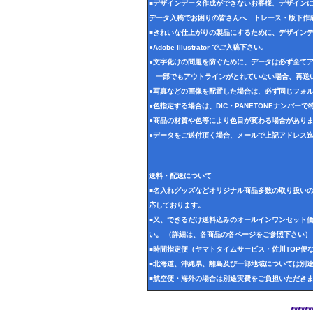
■デザインデータ作成ができないお客様、デザイン
データ入稿でお困りの皆さんへ トレース・版下作
■きれいな仕上がりの製品にするために、デザイン
●Adobe Illustrator でご入稿下さい。
●文字化けの問題を防ぐために、データは必ず全て
一部でもアウトラインがとれていない場合、再送
●写真などの画像を配置した場合は、必ず同じフォル
●色指定する場合は、DIC・PANETONEナンバー
●商品の材質や色等により色目が変わる場合があり
●データをご送付頂く場合、メールで上記アドレス
送料・配送について
■名入れグッズなどオリジナル商品多数の取り扱い
応しております。
■又、できるだけ送料込みのオールインワンセット
い。 （詳細は、各商品の各ページをご参照下さい）
■時間指定便（ヤマトタイムサービス・佐川TOP便
■北海道、沖縄県、離島及び一部地域については別
■航空便・海外の場合は別途実費をご負担いただき
****