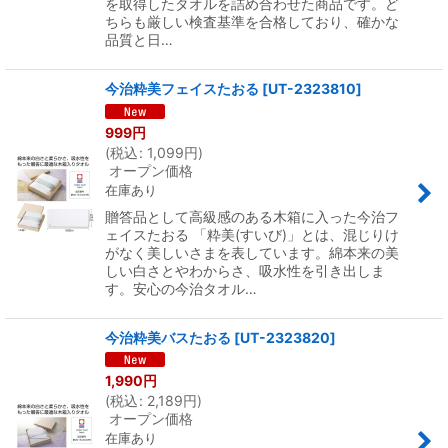
を取得したタオルを詰め合わせた商品です。ど
ちらも厳しい検査基準を合格しており、確かな
品質と日…
今治粋美フェイスたおる
[
UT-2323810
]
999
円
(
税込
:
1,099
円
)
オープン価格
在庫あり
贈答品として高級感のある木箱に入った今治フ
ェイスたおる 「粋美(すいび)」とは、混じりけ
がなく美しいさまを表しています。綿本来の美
しい白さとやわからさ、吸水性を引き出しま
す。安心の今治タオル…
今治粋美バスたおる
[
UT-2323820
]
1,990
円
(
税込
:
2,189
円
)
オープン価格
在庫あり