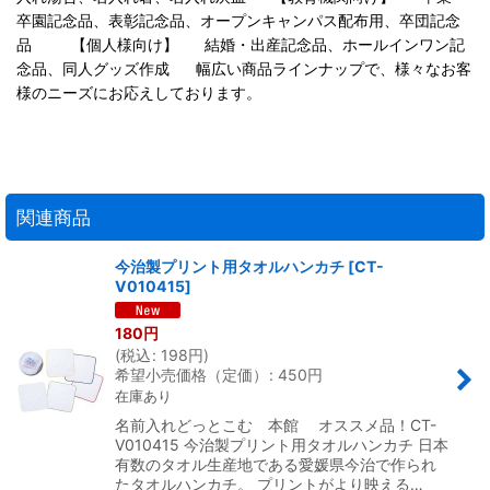
卒園記念品、表彰記念品、オープンキャンパス配布用、卒団記念
品 【個人様向け】 結婚・出産記念品、ホールインワン記
念品、同人グッズ作成 幅広い商品ラインナップで、様々なお客
様のニーズにお応えしております。
関連商品
今治製プリント用タオルハンカチ
[
CT-
V010415
]
180
円
(
税込
:
198
円
)
希望小売価格（定価）
:
450
円
在庫あり
名前入れどっとこむ 本館 オススメ品！CT-
V010415 今治製プリント用タオルハンカチ 日本
有数のタオル生産地である愛媛県今治で作られ
たタオルハンカチ。 プリントがより映える…