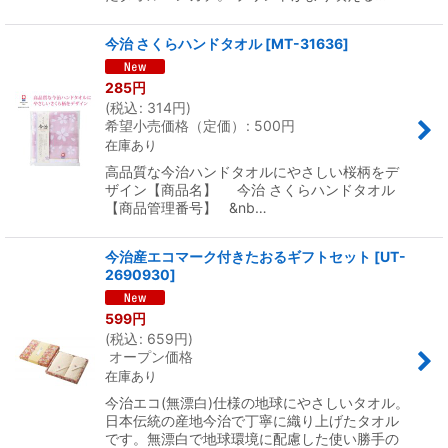
今治 さくらハンドタオル
[
MT-31636
]
285
円
(
税込
:
314
円
)
希望小売価格（定価）
:
500
円
在庫あり
高品質な今治ハンドタオルにやさしい桜柄をデ
ザイン【商品名】 今治 さくらハンドタオル
【商品管理番号】 &nb…
今治産エコマーク付きたおるギフトセット
[
UT-
2690930
]
599
円
(
税込
:
659
円
)
オープン価格
在庫あり
今治エコ(無漂白)仕様の地球にやさしいタオル。
日本伝統の産地今治で丁寧に織り上げたタオル
です。無漂白で地球環境に配慮した使い勝手の