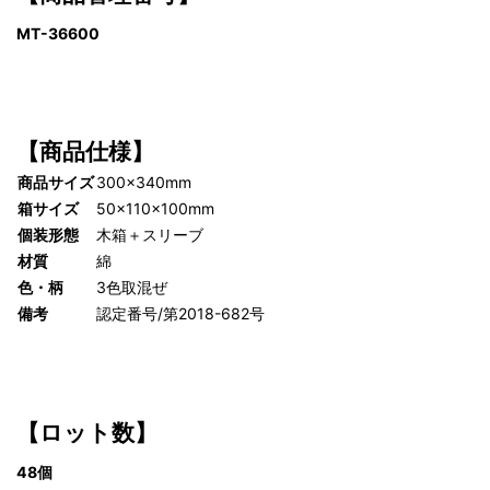
MT-36600
【商品仕様】
商品サイズ
300×340mm
箱サイズ
50×110×100mm
個装形態
木箱＋スリーブ
材質
綿
色・柄
3色取混ぜ
備考
認定番号/第2018-682号
【ロット数】
48個