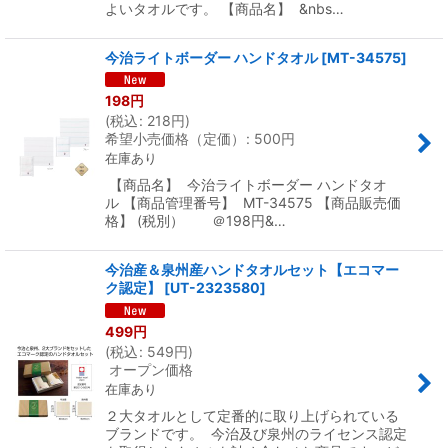
よいタオルです。 【商品名】 &nbs…
今治ライトボーダー ハンドタオル
[
MT-34575
]
198
円
(
税込
:
218
円
)
希望小売価格（定価）
:
500
円
在庫あり
【商品名】 今治ライトボーダー ハンドタオ
ル 【商品管理番号】 MT-34575 【商品販売価
格】 (税別） ＠198円&…
今治産＆泉州産ハンドタオルセット【エコマー
ク認定】
[
UT-2323580
]
499
円
(
税込
:
549
円
)
オープン価格
在庫あり
２大タオルとして定番的に取り上げられている
ブランドです。 今治及び泉州のライセンス認定