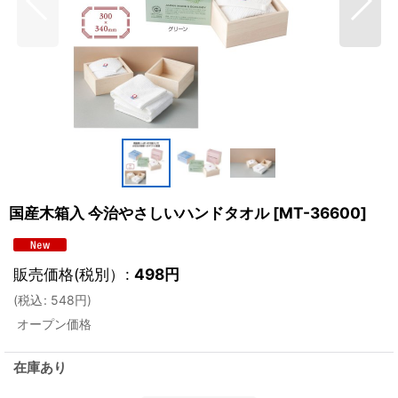
国産木箱入 今治やさしいハンドタオル
[
MT-36600
]
販売価格(税別）
:
498
円
(
税込
:
548
円
)
オープン価格
在庫あり