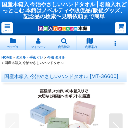
国産木箱入 今治やさしいハンドタオル | 名前入れど
っとこむ 本館はノベルティや販促品/販促グッズ、
記念品の検索〜見積依頼まで簡単
メニュー
カート
カテゴリ
マイページ
商品検索
ご利用案内
HOME
>
タオル・手ぬぐい
>
今治 タオル
>
国産木箱入 今治やさしいハンドタオル
国産木箱入 今治やさしいハンドタオル
[
MT-36600
]