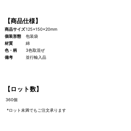
【商品仕様】
商品サイズ
125×150×20mm
個装形態
包装袋
材質
綿
色・柄
3色取混ぜ
備考
並行輸入品
【
ロット数】
360
個
*ロット未満でもご注文承ります