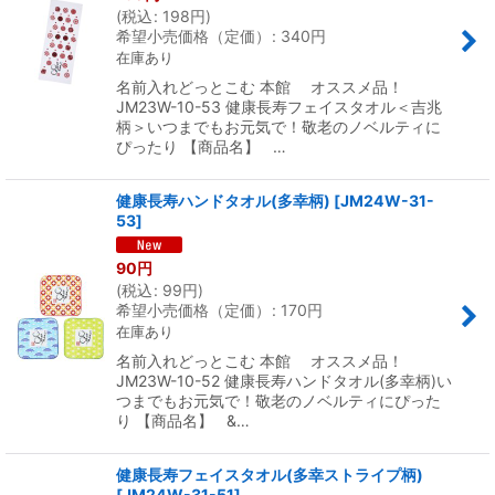
(
税込
:
198
円
)
希望小売価格（定価）
:
340
円
在庫あり
名前入れどっとこむ 本館 オススメ品！
JM23W-10-53 健康長寿フェイスタオル＜吉兆
柄＞いつまでもお元気で！敬老のノベルティに
ぴったり 【商品名】 …
健康長寿ハンドタオル(多幸柄)
[
JM24W-31-
53
]
90
円
(
税込
:
99
円
)
希望小売価格（定価）
:
170
円
在庫あり
名前入れどっとこむ 本館 オススメ品！
JM23W-10-52 健康長寿ハンドタオル(多幸柄)い
つまでもお元気で！敬老のノベルティにぴった
り 【商品名】 &…
健康長寿フェイスタオル(多幸ストライプ柄)
[
JM24W-31-51
]