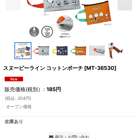
スヌーピーライン コットンポーチ
[
MT-36530
]
販売価格(税別）
:
185
円
(
税込
:
204
円
)
オープン価格
在庫あり
発注・お問い合わせ・見積もり依頼