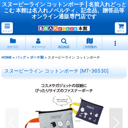
スヌーピーライン コットンポーチ | 名前入れどっと
こむ 本館は名入れノベルティ、記念品、贈答品等
オンライン通販専門店です
メニュー
カート
カテゴリ
マイページ
商品検索
ご利用案内
HOME
>
バッグ
>
ポーチ類
>
スヌーピーライン コットンポーチ
スヌーピーライン コットンポーチ
[
MT-36530
]