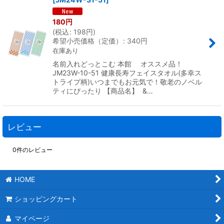
180
円
(
税込
:
198
円
)
希望小売価格（定価）
:
340
円
在庫あり
名前入れどっとこむ 本館 オススメ品！
JM23W-10-51 健康長寿フェイスタオル(多幸ス
トライプ柄)いつまでもお元気で！敬老のノベル
ティにぴったり 【商品名】 &…
レビュー
0
件のレビュー
HOME
ショッピングカート
マイページ