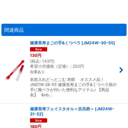
関連商品
健康長寿まごの手&くつベラ
[
JM24W-30-55
]
130
円
(
税込
:
143
円
)
希望小売価格（定価）
:
250
円
在庫あり
名前入れどっとこむ 本館 オススメ品！
JM21W-28-55 健康長寿まごの手&くつベラ孫の
手に靴ベラが付いた便利なアイテム♪ 【商品
名】 &nb…
健康長寿フェイスタオル＜吉兆柄＞
[
JM24W-
31-52
]
180
円