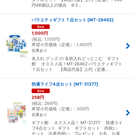
円48個以上の場合 ＠3…
バラエティギフト７点セット
[
MT-28462
]
1,000
円
(
税込
:
1,100
円
)
希望小売価格（定価）
:
1,400
円
在庫あり
名入れ グッズ の 名前入れどっとこむ ギフト
館 オススメ品！MT-28462 バラエティギフト
７点セット 【商品代金】上代（定価…
快適ライフ4点セット
[
MT-31277
]
258
円
(
税込
:
284
円
)
希望小売価格（定価）
:
300
円
在庫あり
ギフト館 オススメ品！ MT-31277 快適ライ
フ4点セット ギフト ギフトセット 内祝い
セット 出産内祝い プレゼント お礼 お返