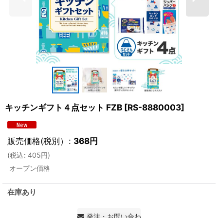
キッチンギフト４点セット FZB
[
RS-8880003
]
販売価格(税別）
:
368
円
(
税込
:
405
円
)
オープン価格
在庫あり
発注・お問い合わせ・見積もり依頼