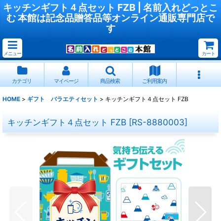
キッチンギフト４点セット FZB | 名前入れどっとこ
む 本館は記念品贈答品等オンライン通販専門店で
す
メニュー
カート
カテゴリ
マイページ
商品検索
ご利用案内
HOME
>
ギフト バラエティセット
>
キッチンギフト４点セット FZB
キッチンギフト４点セット FZB
[
RS-8880003
]