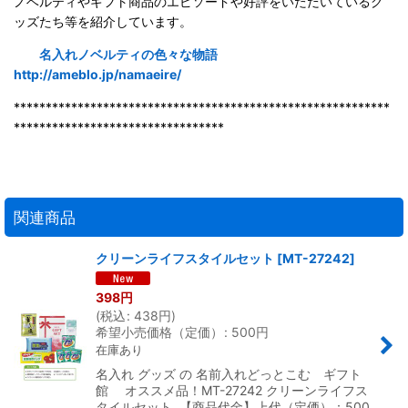
ノベルティやギフト商品のエピソードや好評をいただいているグ
ッズたち等を紹介しています。
名入れノベルティの色々な物語
http://ameblo.jp/namaeire/
***********************************************************
*********************************
関連商品
クリーンライフスタイルセット
[
MT-27242
]
398
円
(
税込
:
438
円
)
希望小売価格（定価）
:
500
円
在庫あり
名入れ グッズ の 名前入れどっとこむ ギフト
館 オススメ品！MT-27242 クリーンライフス
タイルセット 【商品代金】上代（定価）：500