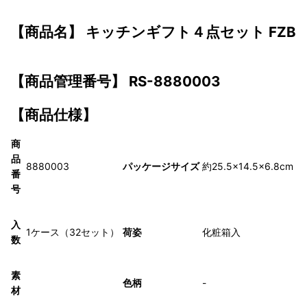
【商品名】 キッチンギフト４点セット FZB
【商品管理番号】 RS-8880003
【商品仕様】
商
品
8880003
パッケージサイズ
約25.5×14.5×6.8cm
番
号
入
1ケース（32セット）
荷姿
化粧箱入
数
素
色柄
-
材