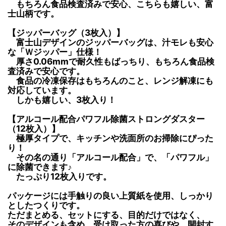
もちろん食品検査済みで安心、こちらも嬉しい、富
士山柄です。
【ジッパーバッグ（3枚入）】
富士山デザインのジッパーバッグは、汁モレも安心
な「Ｗジッパー」仕様！
厚さ0.06mmで耐久性もばっちり、もちろん食品検
査済みで安心です。
食品の冷凍保存はもちろんのこと、レンジ解凍にも
対応しています。
しかも嬉しい、3枚入り！
【アルコール配合パワフル除菌ストロングダスター
（12枚入）】
極厚タイプで、キッチンや洗面所のお掃除にぴった
り！
その名の通り「アルコール配合」で、「パワフル」
に除菌できます♪
たっぷり12枚入りです。
パッケージには手触りの良い上質紙を使用、しっかり
としたつくりです。
ただまとめる、セットにする、目的だけではなく、
そのデザインも含め、受け取った方の喜びや、開封す