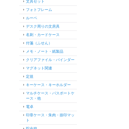
文具セット
フォトフレーム
ルーペ
デスク周りの文房具
名刺・カードケース
付箋（ふせん）
メモ・ノート・紙製品
クリアファイル・バインダー
マグネット関連
定規
キーケース・キーホルダー
マルチケース・パスポートケ
ース・他
電卓
印章ケース・朱肉・捺印マッ
ト
貯金箱