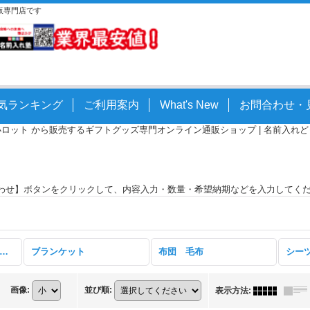
販専門店です
気ランキング
ご利用案内
What's New
お問合わせ・
小ロット から販売するギフトグッズ専門オンライン通販ショップ | 名前入れどっとこ
わせ】ボタンをクリックして、内容入力・数量・希望納期などを入力してく
寝具・ブランケット類 (全商品)
ブランケット
布団 毛布
シー
画像
:
並び順
:
表示方法
: