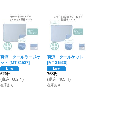
爽涼 クールラージケ
爽涼 クールケット
ット
[
MT-31537
]
[
MT-31536
]
620円
368円
(
税込
:
682円
)
(
税込
:
405円
)
在庫あり
在庫あり