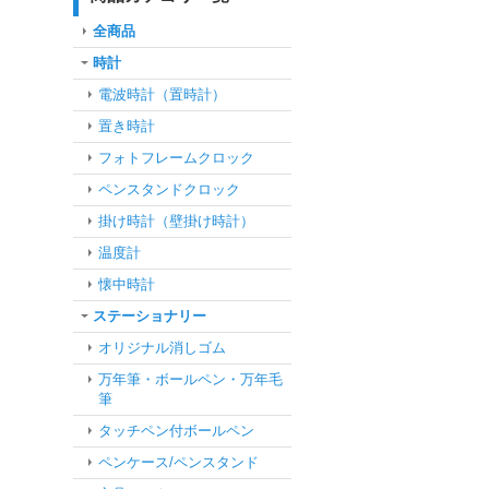
全商品
時計
電波時計（置時計）
置き時計
フォトフレームクロック
ペンスタンドクロック
掛け時計（壁掛け時計）
温度計
懐中時計
ステーショナリー
オリジナル消しゴム
万年筆・ボールペン・万年毛
筆
タッチペン付ボールペン
ペンケース/ペンスタンド