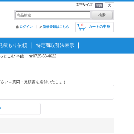
文字サイズ
:
0
カートの中身
ログイン
新規登録はこちら
見積もり依頼
特定商取引法表示
む 本館 ☎0725-53-4622
ださい→質問・見積書を送付いたします
ツ