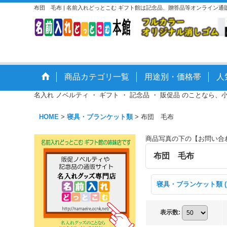
布団 毛布 | 名前入れどっとこむ ギフト館は記念品、贈答品等オンライン通
商品カテゴリ一覧
用途別・価格帯
人
名入れ ノベルティ ・ ギフト ・ 記念品 ・ 販促品 のことなら、
HOME
>
寝具・ブランケット類
>
布団 毛布
商品写真の下の【お問い合
布団 毛布
表示数
: