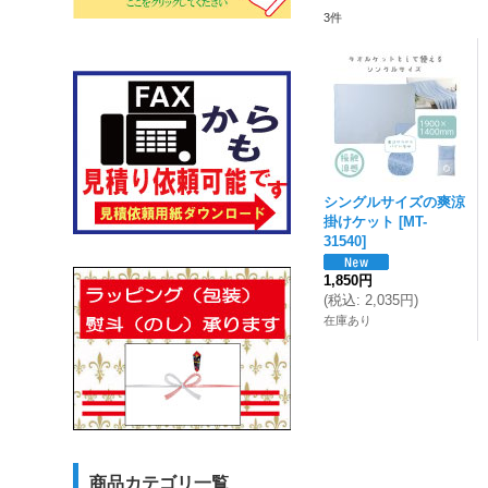
3
件
シングルサイズの爽涼
掛けケット
[
MT-
31540
]
1,850円
(
税込
:
2,035円
)
在庫あり
商品カテゴリ一覧