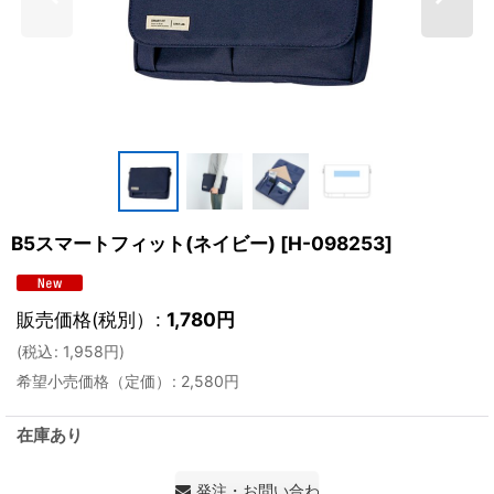
B5スマートフィット(ネイビー)
[
H-098253
]
販売価格(税別）
:
1,780
円
(
税込
:
1,958
円
)
希望小売価格（定価）
:
2,580
円
在庫あり
発注・お問い合わせ・見積もり依頼