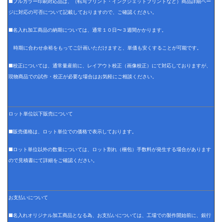
■フルカラー印刷対応品は、（転写プリント・インクジェットプリントなど）商品詳細ペー
ジに対応の可否について記載しておりますので、ご確認ください。
■名入れ加工商品の納期については、通常１０日〜３週間かかります。
時期に合わせ余裕をもってご計画いただけますと、単価も安くすることが可能です。
■校正については、通常量産前に、レイアウト校正（画像校正）にて対応しておりますが、
現物商品での試作・校正が必要な場合はお気軽にご相談ください。
ロット単位以下販売について
■販売価格は、ロット単位での価格で表示しております。
■ロット単位以外の数量については、ロット割れ（梱包）手数料が発生する場合があります
ので見積書にて詳細をご確認ください。
お支払いについて
■名入れオリジナル加工商品となる為、お支払いについては、工場での製作開始前に、銀行