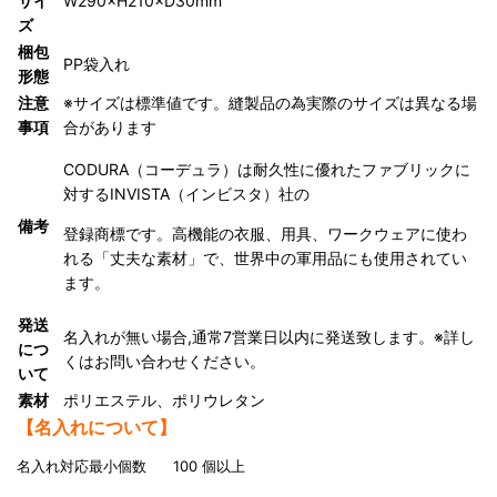
サイ
W290×H210×D30mm
ズ
梱包
PP袋入れ
形態
注意
※サイズは標準値です。縫製品の為実際のサイズは異なる場
事項
合があります
CODURA（コーデュラ）は耐久性に優れたファブリックに
対するINVISTA（インビスタ）社の
備考
登録商標です。高機能の衣服、用具、ワークウェアに使わ
れる「丈夫な素材」で、世界中の軍用品にも使用されてい
ます。
発送
名入れが無い場合,通常7営業日以内に発送致します。※詳し
につ
くはお問い合わせください。
いて
素材
ポリエステル、ポリウレタン
【名入れについて】
名入れ対応最小個数 100 個以上