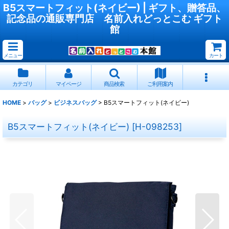
B5スマートフィット(ネイビー) | ギフト、贈答品、
記念品の通販専門店 名前入れどっとこむ ギフト
館
メニュー
カート
カテゴリ
マイページ
商品検索
ご利用案内
HOME
>
バッグ
>
ビジネスバッグ
>
B5スマートフィット(ネイビー)
B5スマートフィット(ネイビー)
[
H-098253
]