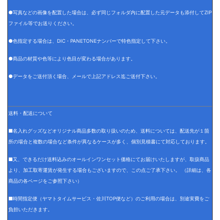
●写真などの画像を配置した場合は、必ず同じフォルダ内に配置した元データも添付してZIP
ファイル等でお送りください。
●色指定する場合は、DIC・PANETONEナンバーで特色指定して下さい。
●商品の材質や色等により色目が変わる場合があります。
●データをご送付頂く場合、メールで上記アドレス迄ご送付下さい。
送料・配送について
■名入れグッズなどオリジナル商品多数の取り扱いのため、送料については、配送先が１箇
所の場合と複数の場合など条件が異なるケースが多く、個別見積書にて対応しております。
■又、できるだけ送料込みのオールインワンセット価格にてお届けいたしますが、取扱商品
より、加工取寄運賃が発生する場合もございますので、この点ご了承下さい。 （詳細は、各
商品の各ページをご参照下さい）
■時間指定便（ヤマトタイムサービス・佐川TOP便など）のご利用の場合は、別途実費をご
負担いただきます。