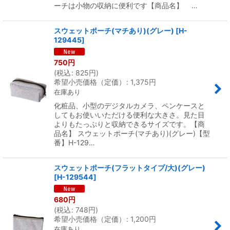
ーチは小物の収納に便利です【商品名】 …
スウェットポーチ(マチあり)(グレー)
[
H-
129445
]
750
円
(
税込
:
825
円
)
希望小売価格（定価）
:
1,375
円
在庫あり
化粧品、小型のデジタルカメラ、ペンケースと
してもお使いいただける便利な大きさ。見た目
よりもたっぷりと収納できるサイズです。【商
品名】 スウェットポーチ(マチあり)(グレー)【型
番】H-129…
スウェットポーチ(フラットタイプ/大)(グレー)
[
H-129544
]
680
円
(
税込
:
748
円
)
希望小売価格（定価）
:
1,200
円
在庫あり