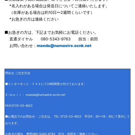
*名入れがある場合は発送日についてご連絡いたします。
（在庫がある場合は約10日〜2週間くらいです）
*お急ぎの方は連絡ください
■お急ぎの方は、下記までお気軽にお電話ください。
直通ダイヤル 080-5343-9763 担当：前田
お問い合わせ：
maeda@namaeire.ocnk.net
問合せ ご注文方法
■インターネット・ＦＡＸにて24時間受け付けております。
Ｅ-ｍａｉｌ： maeda@namaeire.ocnk.net
FAX:0725-53-4622
■お電話でのお問合せ・ご注文は、 TEL 0725-53-4622 平日9：30〜18：30にて受付して
おります。
お急ぎの場合、携帯080-5343-9763 担当：前田迄ご連絡ください。