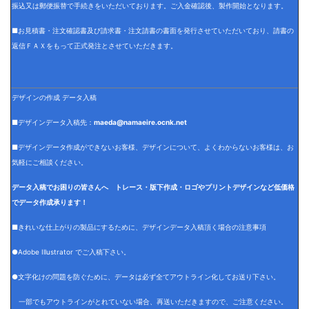
振込又は郵便振替で手続きをいただいております。ご入金確認後、製作開始となります。
■お見積書・注文確認書及び請求書・注文請書の書面を発行させていただいており、請書の
返信ＦＡＸをもって正式発注とさせていただきます。
デザインの作成 データ入稿
■デザインデータ入稿先：
maeda@namaeire.ocnk.net
■デザインデータ作成ができないお客様、デザインについて、よくわからないお客様は、お
気軽にご相談ください。
データ入稿でお困りの皆さんへ トレース・版下作成・ロゴやプリントデザインなど低価格
でデータ作成承ります！
■きれいな仕上がりの製品にするために、デザインデータ入稿頂く場合の注意事項
●Adobe Illustrator でご入稿下さい。
●文字化けの問題を防ぐために、データは必ず全てアウトライン化してお送り下さい。
一部でもアウトラインがとれていない場合、再送いただきますので、ご注意ください。