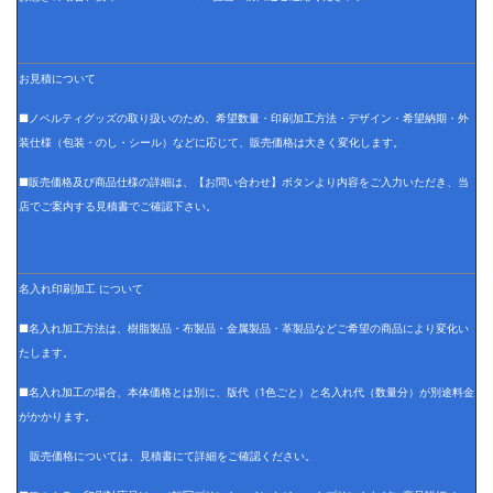
お見積について
■ノベルティグッズの取り扱いのため、希望数量・印刷加工方法・デザイン・希望納期・外
装仕様（包装・のし・シール）などに応じて、販売価格は大きく変化します。
■販売価格及び商品仕様の詳細は、【お問い合わせ】ボタンより内容をご入力いただき、当
店でご案内する見積書でご確認下さい。
名入れ印刷加工 について
■名入れ加工方法は、樹脂製品・布製品・金属製品・革製品などご希望の商品により変化い
たします。
■名入れ加工の場合、本体価格とは別に、版代（1色ごと）と名入れ代（数量分）が別途料金
がかかります。
販売価格については、見積書にて詳細をご確認ください。