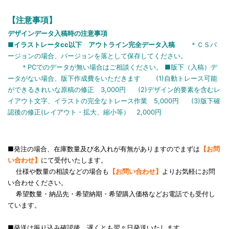
【注意事項】
デザインデータ入稿時の注意事項
■イラストレータcc以下 アウトライン完全データ入稿
＊ＣＳバ
ージョンの場合、バージョンを落として保存してください。
＊PCでのデータが無い場合はご相談ください。 ■版下（入稿）デ
ータがない場合、版下作成費をいただきます (1)自動トレース可能
ができるきれいな原稿の修正 3,000円 (2)デザイン的要素を含むレ
イアウト文字、イラストの完全なトレース作業 5,000円 (3)版下確
認後の修正(レイアウト・拡大、縮小等） 2,000円
■発注の場合、在庫数量及び名入れが有無がありますのでまずは
【お問
い合わせ】
にて受付いたします。
仕様や数量の相談などの場合も
【お問い合わせ】
よりお気軽にお問
い合わせください。
希望数量・納品先・希望納期・希望購入価格などお電話でも受付し
ています。
■発送は振り込み確認後、遅くとも翌々日発送いたします。