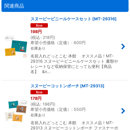
関連商品
スヌーピービニールケースセット
[
MT-29316
]
198
円
(
税込
:
218
円
)
希望小売価格（定価）
:
600
円
在庫あり
名前入れどっとこむ 本館 オススメ品！MT-
29316 スヌーピービニールケースセット 書類や
レシートなど収納保管にとっても便利【商品
名】 &n…
スヌーピーコットンポーチ
[
MT-29313
]
178
円
(
税込
:
196
円
)
希望小売価格（定価）
:
550
円
在庫あり
名前入れどっとこむ 本館 オススメ品！MT-
29313 スヌーピーコットンポーチ ファスナーポ