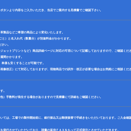
】ボタンより内容をご入力いただき、当店でご案内する見積書でご確認下さい。
・革製品などご希望の商品により変化いたします。
色ごと）と名入れ代（数量分）が別途料金がかかります。
ださい。
クジェットプリントなど）商品詳細ページに対応の可否について記載しておりますので、ご確認くだ
３週間かかります。
、単価も安くすることが可能です。
（画像校正）にて対応しておりますが、現物商品での試作・校正が必要な場合はお気軽にご相談くだ
ます。
梱包）手数料が発生する場合がありますので見積書にて詳細をご確認ください。
ついては、工場での製作開始前に、銀行振込又は郵便振替で手続きをいただいております。ご入金確
面を発行させていただいており、請書の返信ＦＡＸをもって正式発注とさせていただきます。