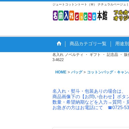
ジュートコットントート（Ｍ） ナチュラルベージュ 
商品カテゴリ一覧
用途別
名入れ ノベルティ ・ ギフト ・ 記念品 ・
3-4622
HOME
>
バッグ
>
コットンバッグ・キャン
名入れ・熨斗・包装ありの場合は、
商品画像下の【お問い合わせ】ボタ
数量・希望納期などを入力→質問・
お急ぎの方はお電話にて ☎0725-53-