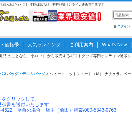
| 名前入れどっとこむ 本館は記念品、贈答品等オンライン通販専門店です
ログイン
・価格帯
人気ランキング
ご利用案内
What's New
 販促品 のことなら、小ロット から販売するギフトグッズ専門オンライン通販ショッ
パスバッグ・デニムバッグ
>
ジュートコットントート（Ｍ） ナチュラルベー
ンをクリックして、
見積書を送付いたします
4622 至急の場合：店主（前田）携帯/080-5343-9763