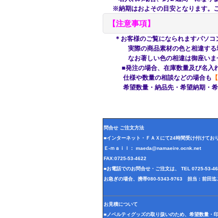
※納期はおよその目安となります。ご
【注意事項】
＊お客様のご覧になられますパソコ
実際の商品素材の色と相違する場合
なお著しい色の相違は御座いませ
■発注の場合、在庫数量及び名入れ
仕様や数量の相談などの場合も
【
希望数量・納品先・希望納期・希望
問合せ ご注文方法
■インターネット・ＦＡＸにて24時間受け付けてお
Ｅ-ｍａｉｌ： maeda@namaeire.ocnk.net
FAX:0725-53-4622
■お電話でのお問合せ・ご注文は、 TEL 0725-53-
お急ぎの場合、携帯080-5343-9763 担当：前
お見積について
■ノベルティグッズの取り扱いのため、希望数量・