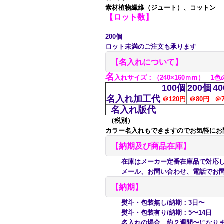
素材植物繊維（ジュート）、コットン
【ロット数】
200個
ロット未満のご注文も承ります
【名入れについて】
名
入れサイズ
：（240×160ｍｍ） 1
100個
200個
4
名入れ加工代
＠120円
＠80
円
＠
名入れ版代
（税別）
カラー名入れもできますのでお気軽にお
【納期及び商品在庫】
在庫はメーカー定番在庫品で対応して
メール、お問い合わせ、電話でお問
【納期】
熨斗・包装無し/納期：3日〜
熨斗・包装有り/納期：5〜14日
名入れの場合、約２週間〜になり