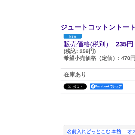
ジュートコットントート
販売価格(税別）
:
235円
(
税込
:
259円
)
希望小売価格（定価）
:
470
在庫あり
Facebookでシェア
名前入れどっとこむ 本館 オ