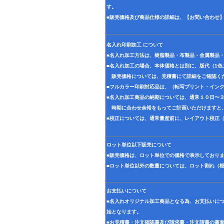
す。
■販売価格及び商品仕様の詳細は、【お問い合わせ
名入れ印刷加工 について
■名入れ加工方法は、樹脂製品・布製品・金属製品
■名入れ加工の場合、本体価格とは別に、版代（1
販売価格については、見積書にて詳細をご確認く
■フルカラー印刷対応品は、（転写プリント・イン
■名入れ加工商品の納期については、通常１０日〜
時期に合わせ余裕をもってご計画いただけますと
■校正については、通常量産前に、レイアウト校正
ロット単位以下販売について
■販売価格は、ロット単位での価格で表示しており
■ロット単位以外の数量については、ロット割れ（
お支払いについて
■名入れオリジナル加工商品となる為、お支払いに
始となります。
■お見積書・注文確認書及び請求書・注文請書の書