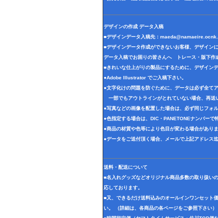
デザインの作成 データ入稿
■デザインデータ入稿先：
maeda@namaeire.ocnk.
■デザインデータ作成ができないお客様、デザイン
データ入稿でお困りの皆さんへ トレース・版下作
■きれいな仕上がりの製品にするために、デザイン
●Adobe Illustrator でご入稿下さい。
●文字化けの問題を防ぐために、データは必ず全て
一部でもアウトラインがとれていない場合、再送
●写真などの画像を配置した場合は、必ず同じフォル
●色指定する場合は、DIC・PANETONEナンバー
●商品の材質や色等により色目が変わる場合があり
●データをご送付頂く場合、メールで上記アドレス
送料・配送について
■名入れグッズなどオリジナル商品多数の取り扱い
応しております。
■又、できるだけ送料込みのオールインワンセット
い。 （詳細は、各商品の各ページをご参照下さい）