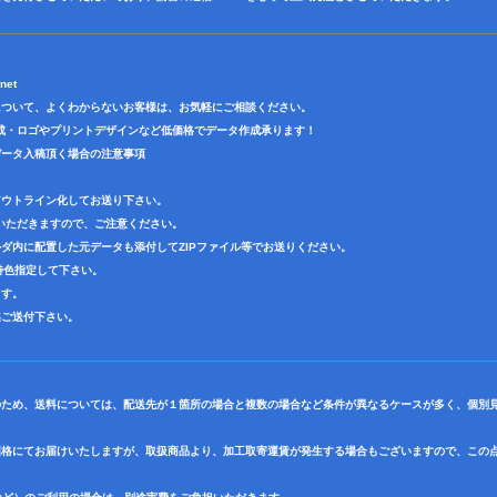
net
について、よくわからないお客様は、お気軽にご相談ください。
成・ロゴやプリントデザインなど低価格でデータ作成承ります！
データ入稿頂く場合の注意事項
アウトライン化してお送り下さい。
いただきますので、ご注意ください。
ダ内に配置した元データも添付してZIPファイル等でお送りください。
で特色指定して下さい。
ます。
迄ご送付下さい。
のため、送料については、配送先が１箇所の場合と複数の場合など条件が異なるケースが多く、個別
価格にてお届けいたしますが、取扱商品より、加工取寄運賃が発生する場合もございますので、この