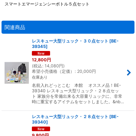
スマートエマージェンシーボトル５点セット
関連商品
レスキュー大型リュック・３０点セット
[
BE-
39345
]
12,800
円
(
税込
:
14,080
円
)
希望小売価格（定価）
:
20,000
円
在庫あり
名前入れどっとこむ 本館 オススメ品！BE-
39340 レスキュー大型リュック・２８点セッ
ト 家族分を常備出来る大容量リュックに、非常
時に重宝するアイテムをセットしました。&nb…
レスキュー大型リュック・２８点セット
[
BE-
39340
]
9,800
円