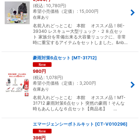
(
税込
:
10,780
円
)
希望小売価格（定価）
:
15,000
円
在庫あり
名前入れどっとこむ 本館 オススメ品！BE-
39340 レスキュー大型リュック・２８点セッ
ト 家族分を常備出来る大容量リュックに、非常
時に重宝するアイテムをセットしました。&nb…
豪雨対策6点セット
[
MT-31712
]
980
円
(
税込
:
1,078
円
)
希望小売価格（定価）
:
3,200
円
在庫あり
名前入れどっとこむ 本館 オススメ品！MT-
31712 豪雨対策6点セット 突然の豪雨！そんな
時もあんしんな６点セット【商品名】 …
エマージェンシーボトルキット
[
CT-V010296
]
398
円