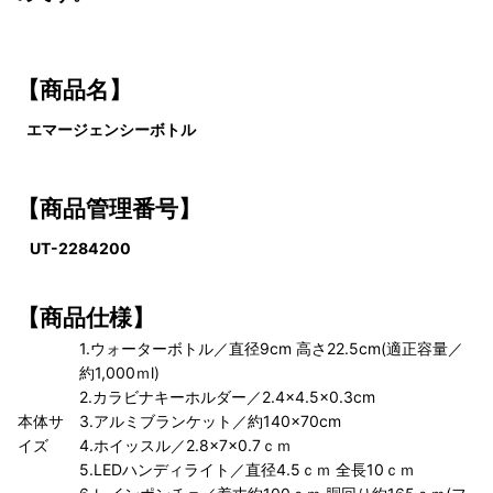
【
商品名】
エマージェンシーボトル
【商品管理番号】
UT-2284200
【商品仕様】
1.ウォーターボトル／直径9cm 高さ22.5cm(適正容量／
約1,000ｍl)
2.カラビナキーホルダー／2.4×4.5×0.3cm
本体サ
3.アルミブランケット／約140×70cm
イズ
4.ホイッスル／2.8×7×0.7ｃｍ
5.LEDハンディライト／直径4.5ｃｍ 全長10ｃｍ