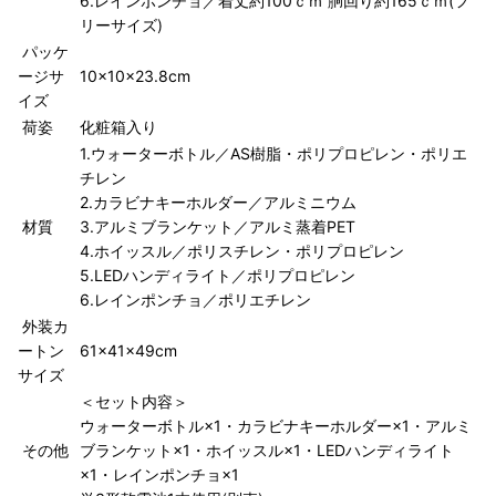
6.レインポンチョ／着丈約100ｃｍ 胴回り約165ｃｍ(フ
リーサイズ)
パッケ
ージサ
10×10×23.8cm
イズ
荷姿
化粧箱入り
1.ウォーターボトル／AS樹脂・ポリプロピレン・ポリエ
チレン
2.カラビナキーホルダー／アルミニウム
材質
3.アルミブランケット／アルミ蒸着PET
4.ホイッスル／ポリスチレン・ポリプロピレン
5.LEDハンディライト／ポリプロピレン
6.レインポンチョ／ポリエチレン
外装カ
ートン
61×41×49cm
サイズ
＜セット内容＞
ウォーターボトル×1・カラビナキーホルダー×1・アルミ
その他
ブランケット×1・ホイッスル×1・LEDハンディライト
×1・レインポンチョ×1