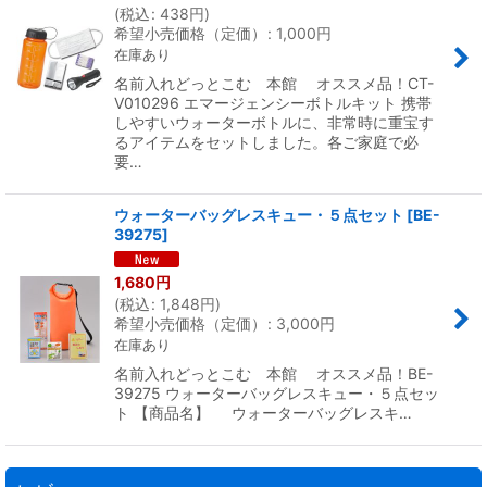
(
税込
:
438
円
)
希望小売価格（定価）
:
1,000
円
在庫あり
名前入れどっとこむ 本館 オススメ品！CT-
V010296 エマージェンシーボトルキット 携帯
しやすいウォーターボトルに、非常時に重宝す
るアイテムをセットしました。各ご家庭で必
要…
ウォーターバッグレスキュー・５点セット
[
BE-
39275
]
1,680
円
(
税込
:
1,848
円
)
希望小売価格（定価）
:
3,000
円
在庫あり
名前入れどっとこむ 本館 オススメ品！BE-
39275 ウォーターバッグレスキュー・５点セッ
ト 【商品名】 ウォーターバッグレスキ…