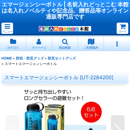
エマージェンシーボトル | 名前入れどっとこむ 本館
は名入れノベルティや記念品、贈答品等オンライン
通販専門店です
メニュー
カート
カテゴリ
マイページ
商品検索
ご利用案内
HOME
>
防犯・防災グッズ
>
防災セットグッズ
>
スマートエマージェンシーボトル
スマートエマージェンシーボトル
[
UT-2284200
]