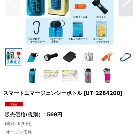
スマートエマージェンシーボトル
[
UT-2284200
]
販売価格(税別）
:
569
円
(
税込
:
626
円
)
オープン価格