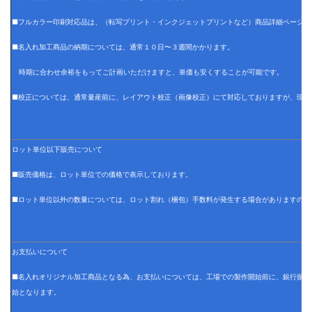
■フルカラー印刷対応品は、（転写プリント・インクジェットプリントなど）商品詳細ページに
■名入れ加工商品の納期については、通常１０日〜３週間かかります。
時期に合わせ余裕をもってご計画いただけますと、単価も安くすることが可能です。
■校正については、通常量産前に、レイアウト校正（画像校正）にて対応しておりますが、現物
ロット単位以下販売について
■販売価格は、ロット単位での価格で表示しております。
■ロット単位以外の数量については、ロット割れ（梱包）手数料が発生する場合がありますので
お支払いについて
■名入れオリジナル加工商品となる為、お支払いについては、工場での製作開始前に、銀行振込
始となります。