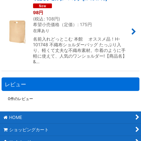
98
円
(
税込
:
108
円
)
希望小売価格（定価）
:
175
円
在庫あり
名前入れどっとこむ 本館 オススメ品！H-
101748 不織布ショルダーバッグ たっぷり入
り、軽くて丈夫な不織布素材。巾着のように手
軽に使えて、人気のワンショルダー!【商品名】
&…
レビュー
0
件のレビュー
HOME
ショッピングカート