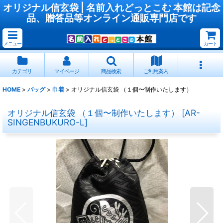
オリジナル信玄袋 | 名前入れどっとこむ 本館は記念
品、贈答品等オンライン通販専門店です
メニュー
カート
カテゴリ
マイページ
商品検索
ご利用案内
HOME
>
バッグ
>
巾着
>
オリジナル信玄袋 （１個〜制作いたします）
オリジナル信玄袋 （１個〜制作いたします）
[
AR-
SINGENBUKURO-L
]