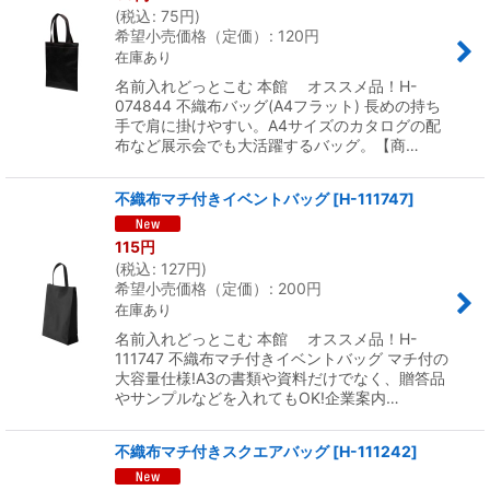
(
税込
:
75
円
)
希望小売価格（定価）
:
120
円
在庫あり
名前入れどっとこむ 本館 オススメ品！H-
074844 不織布バッグ(A4フラット) 長めの持ち
手で肩に掛けやすい。A4サイズのカタログの配
布など展示会でも大活躍するバッグ。【商…
不織布マチ付きイベントバッグ
[
H-111747
]
115
円
(
税込
:
127
円
)
希望小売価格（定価）
:
200
円
在庫あり
名前入れどっとこむ 本館 オススメ品！H-
111747 不織布マチ付きイベントバッグ マチ付の
大容量仕様!A3の書類や資料だけでなく、贈答品
やサンプルなどを入れてもOK!企業案内…
不織布マチ付きスクエアバッグ
[
H-111242
]