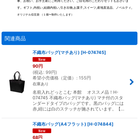
事、お祝い、お手土産にご利用ください。ご自宅用のこだわりセットもおざいま
す。ギフト,内祝い,結婚内祝い,引き出物,お菓子,スイーツ,産地直送品、ノベルティ,
オリジナル信玄袋 （１個〜制作いたします）
関連商品
不織布バッグ(マチあり)
[
H-074745
]
90
円
(
税込
:
99
円
)
希望小売価格（定価）
:
155
円
在庫あり
名前入れどっとこむ 本館 オススメ品！H-
074745 不織布バッグ(マチあり) マチ付のスタ
ンダードタイプのバッグです。黒のバッグには
赤,紺には白のステッチが施されています。【…
不織布バッグ(A4フラット)
[
H-074844
]
68
円