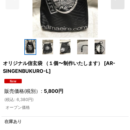
オリジナル信玄袋 （１個〜制作いたします）
[
AR-
SINGENBUKURO-L
]
販売価格(税別）
:
5,800
円
(
税込
:
6,380
円
)
オープン価格
在庫あり