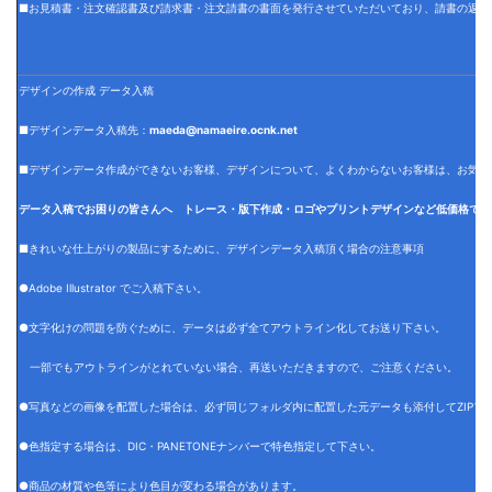
■お見積書・注文確認書及び請求書・注文請書の書面を発行させていただいており、請書の返信
デザインの作成 データ入稿
■デザインデータ入稿先：
maeda@namaeire.ocnk.net
■デザインデータ作成ができないお客様、デザインについて、よくわからないお客様は、お気軽
データ入稿でお困りの皆さんへ トレース・版下作成・ロゴやプリントデザインなど低価格でデ
■きれいな仕上がりの製品にするために、デザインデータ入稿頂く場合の注意事項
●Adobe Illustrator でご入稿下さい。
●文字化けの問題を防ぐために、データは必ず全てアウトライン化してお送り下さい。
一部でもアウトラインがとれていない場合、再送いただきますので、ご注意ください。
●写真などの画像を配置した場合は、必ず同じフォルダ内に配置した元データも添付してZIPフ
●色指定する場合は、DIC・PANETONEナンバーで特色指定して下さい。
●商品の材質や色等により色目が変わる場合があります。