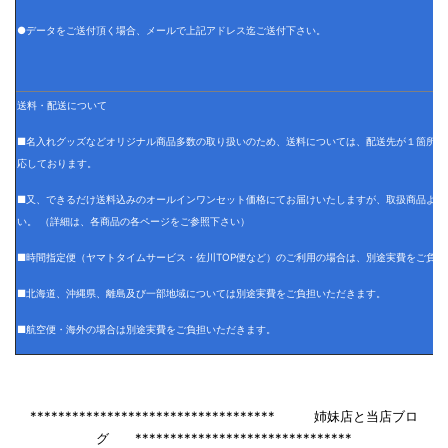
●データをご送付頂く場合、メールで上記アドレス迄ご送付下さい。
送料・配送について
■名入れグッズなどオリジナル商品多数の取り扱いのため、送料については、配送先が１箇所の
応しております。
■又、できるだけ送料込みのオールインワンセット価格にてお届けいたしますが、取扱商品より
い。 （詳細は、各商品の各ページをご参照下さい）
■時間指定便（ヤマトタイムサービス・佐川TOP便など）のご利用の場合は、別途実費をご負担
■北海道、沖縄県、離島及び一部地域については別途実費をご負担いただきます。
■航空便・海外の場合は別途実費をご負担いただきます。
*********************************** 姉妹店と当店ブロ
グ *******************************