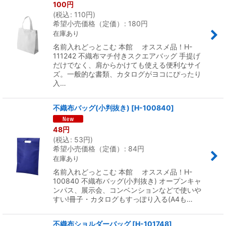
100
円
(
税込
:
110
円
)
希望小売価格（定価）
:
180
円
在庫あり
名前入れどっとこむ 本館 オススメ品！H-
111242 不織布マチ付きスクエアバッグ 手提げ
だけでなく、肩からかけても使える便利なサイ
ズ。一般的な書類、カタログがヨコにぴったり
入…
不織布バッグ(小判抜き)
[
H-100840
]
48
円
(
税込
:
53
円
)
希望小売価格（定価）
:
84
円
在庫あり
名前入れどっとこむ 本館 オススメ品！H-
100840 不織布バッグ(小判抜き) オープンキャ
ンパス、展示会、コンベンションなどで使いや
すい!冊子・カタログもすっぽり入る(A4も…
不織布ショルダーバッグ
[
H-101748
]