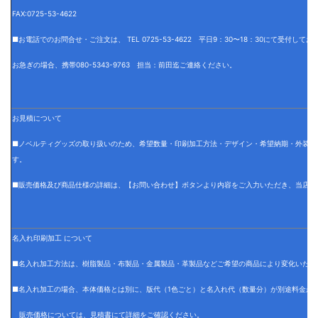
FAX:0725-53-4622
■お電話でのお問合せ・ご注文は、 TEL 0725-53-4622 平日9：30〜18：30にて受付して
お急ぎの場合、携帯080-5343-9763 担当：前田迄ご連絡ください。
お見積について
■ノベルティグッズの取り扱いのため、希望数量・印刷加工方法・デザイン・希望納期・外装仕
す。
■販売価格及び商品仕様の詳細は、【お問い合わせ】ボタンより内容をご入力いただき、当店で
名入れ印刷加工 について
■名入れ加工方法は、樹脂製品・布製品・金属製品・革製品などご希望の商品により変化いたし
■名入れ加工の場合、本体価格とは別に、版代（1色ごと）と名入れ代（数量分）が別途料金が
販売価格については、見積書にて詳細をご確認ください。