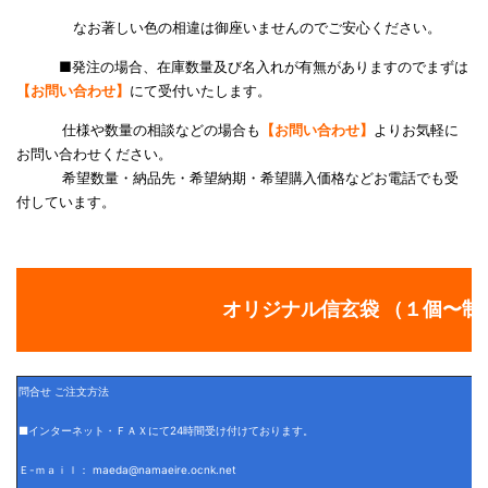
なお著しい色の相違は御座いませんのでご安心ください。
■発注の場合、在庫数量及び名入れが有無がありますのでまずは
【お問い合わせ】
にて受付いたします。
仕様や数量の相談などの場合も
【お問い合わせ】
よりお気軽に
お問い合わせください。
希望数量・納品先・希望納期・希望購入価格などお電話でも受
付しています。
オリジナル信玄袋 （１個〜制
問合せ ご注文方法
■インターネット・ＦＡＸにて24時間受け付けております。
Ｅ-ｍａｉｌ： maeda@namaeire.ocnk.net