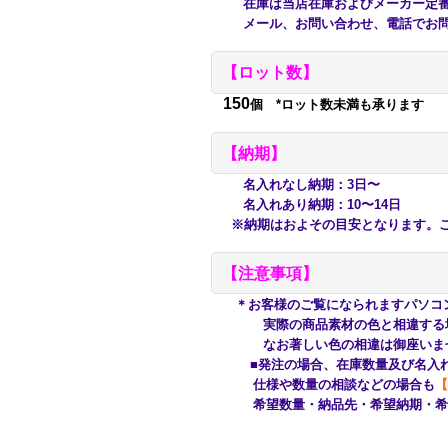
在庫は当店在庫およびメーカー定番在
メール、お問い合わせ、電話でお問
【ロット数】
150
個 *ロット数未満も承ります
【納期】
名入れなし納期：3日〜
名入れあり納期：10〜14日
※納期はおよその目安となります。ご
【注意事項】
＊お客様のご覧になられますパソコ
実際の商品素材の色と相違する場合
なお著しい色の相違は御座いませ
■発注の場合、在庫数量及び名入れ
仕様や数量の相談などの場合も
【
希望数量・納品先・希望納期・希望