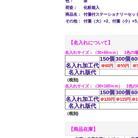
色：
茶
荷姿：
化粧箱入
商品名：
付箋付ステーショナリーセッ
その他：
付箋（大）×2、付箋（小）×5
【名入れについて】
名
入れサイズ
：（30×60ｍｍ） 1色の
150個
300個
6
名入れ加工代
＠60円
＠55
円
＠
名入れ版代
（税別)
名
入れサイズ
：（30×100ｍｍ） 1色の
150個
300個
6
名入れ加工代
＠120円
＠115
円
＠1
名入れ版代
（税別)
【商品在庫】