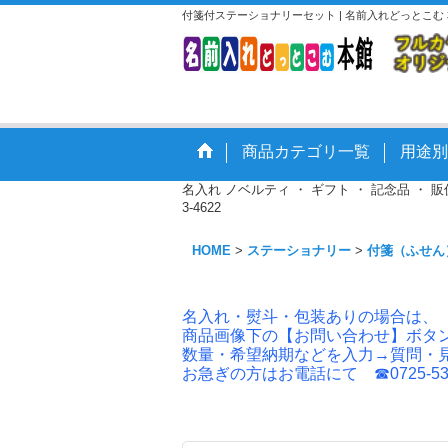
付箋付ステーショナリーセット | 名前入れどっとこ
商品カテゴリ一覧
用途別
名入れ ノベルティ ・ ギフト ・ 記念品 ・
3-4622
HOME
>
ステーショナリー
>
付箋（ふせん
名入れ・熨斗・包装ありの場合は、
商品画像下の【お問い合わせ】ボタ
数量・希望納期などを入力→質問・
お急ぎの方はお電話にて ☎0725-53-