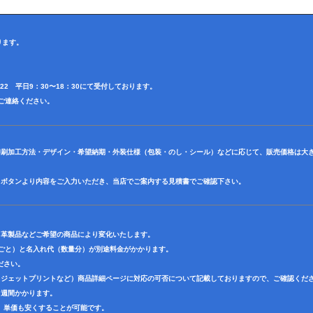
ります。
4622 平日9：30〜18：30にて受付しております。
田迄ご連絡ください。
印刷加工方法・デザイン・希望納期・外装仕様（包装・のし・シール）などに応じて、販売価格は大
】ボタンより内容をご入力いただき、当店でご案内する見積書でご確認下さい。
・革製品などご希望の商品により変化いたします。
色ごと）と名入れ代（数量分）が別途料金がかかります。
ださい。
クジェットプリントなど）商品詳細ページに対応の可否について記載しておりますので、ご確認くだ
３週間かかります。
、単価も安くすることが可能です。