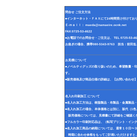
問合せ ご注文方法
■インターネット・ＦＡＸにて24時間受け付けてお
Ｅ-ｍａｉｌ： maeda@namaeire.ocnk.net
FAX:0725-53-4622
■お電話でのお問合せ・ご注文は、 TEL 0725-53-
お急ぎの場合、携帯080-5343-9763 担当：前
お見積について
■ノベルティグッズの取り扱いのため、希望数量・
す。
■販売価格及び商品仕様の詳細は、【お問い合わせ
名入れ印刷加工 について
■名入れ加工方法は、樹脂製品・布製品・金属製品
■名入れ加工の場合、本体価格とは別に、版代（1
販売価格については、見積書にて詳細をご確認く
■フルカラー印刷対応品は、（転写プリント・イン
■名入れ加工商品の納期については、通常１０日〜
時期に合わせ余裕をもってご計画いただけますと