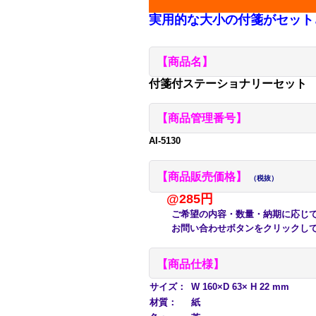
実用的な大小の付箋がセット
【商品名】
付箋付ステーショナリーセット
【商品管理番号】
AI-5130
【商品販売価格】
（税抜）
@285円
ご希望の内容・数量・納期に応じて
お問い合わせボタンをクリックして
【商品仕様】
サイズ：
W 160×D 63× H 22 mm
材質：
紙