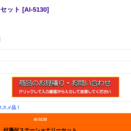
ーセット
[
AI-5130
]
円
ススメ品！
AI-5130
付箋付ステーショナリーセット