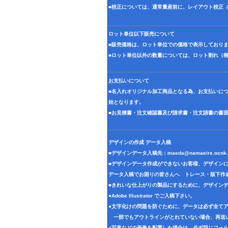
■校正については、通常量産前に、レイアウト校正
ロット単位以下販売について
■販売価格は、ロット単位での価格で表示しており
■ロット単位以外の数量については、ロット割れ（
お支払いについて
■名入れオリジナル加工商品となる為、お支払いに
始となります。
■お見積書・注文確認書及び請求書・注文請書の書
デザインの作成 データ入稿
■デザインデータ入稿先：
maeda@namaeire.ocnk.
■デザインデータ作成ができないお客様、デザイン
データ入稿でお困りの皆さんへ トレース・版下作
■きれいな仕上がりの製品にするために、デザイン
●Adobe Illustrator でご入稿下さい。
●文字化けの問題を防ぐために、データは必ず全て
一部でもアウトラインがとれていない場合、再送
●写真などの画像を配置した場合は、必ず同じフォル