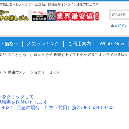
む 本館は名入れノベルティ,記念品、贈答品等オンライン通販専門店です
ログイン
・価格帯
人気ランキング
ご利用案内
What's New
 販促品 のことなら、小ロット から販売するギフトグッズ専門オンライン通販ショッ
）
>
付箋付ステーショナリーセット
ンをクリックして、
見積書を送付いたします
4622 至急の場合：店主（前田）携帯/080-5343-9763