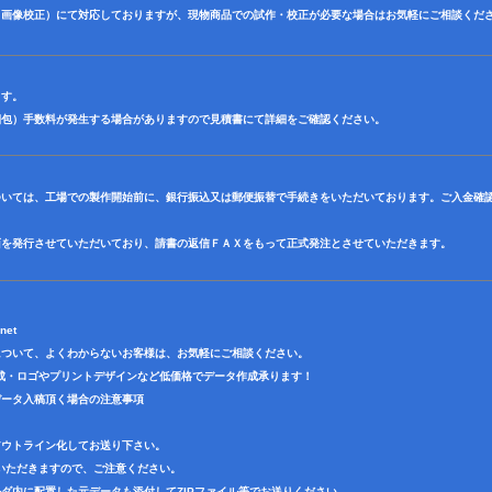
（画像校正）にて対応しておりますが、現物商品での試作・校正が必要な場合はお気軽にご相談くだ
ます。
梱包）手数料が発生する場合がありますので見積書にて詳細をご確認ください。
ついては、工場での製作開始前に、銀行振込又は郵便振替で手続きをいただいております。ご入金確
面を発行させていただいており、請書の返信ＦＡＸをもって正式発注とさせていただきます。
net
について、よくわからないお客様は、お気軽にご相談ください。
成・ロゴやプリントデザインなど低価格でデータ作成承ります！
データ入稿頂く場合の注意事項
アウトライン化してお送り下さい。
いただきますので、ご注意ください。
ダ内に配置した元データも添付してZIPファイル等でお送りください。