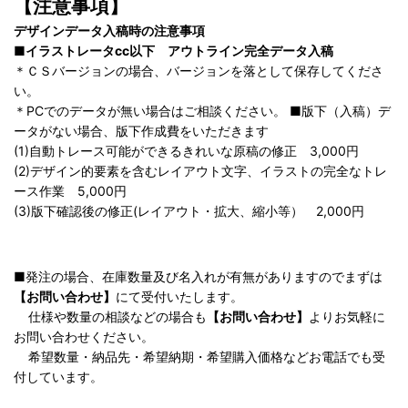
【注意事項】
デザインデータ入稿時の注意事項
■イラストレータcc以下 アウトライン完全データ入稿
＊ＣＳバージョンの場合、バージョンを落として保存してくださ
い。
＊PCでのデータが無い場合はご相談ください。 ■版下（入稿）デ
ータがない場合、版下作成費をいただきます
(1)自動トレース可能ができるきれいな原稿の修正 3,000円
(2)デザイン的要素を含むレイアウト文字、イラストの完全なトレ
ース作業 5,000円
(3)版下確認後の修正(レイアウト・拡大、縮小等） 2,000円
■発注の場合、在庫数量及び名入れが有無がありますのでまずは
【お問い合わせ】
にて受付いたします。
仕様や数量の相談などの場合も
【お問い合わせ】
よりお気軽に
お問い合わせください。
希望数量・納品先・希望納期・希望購入価格などお電話でも受
付しています。