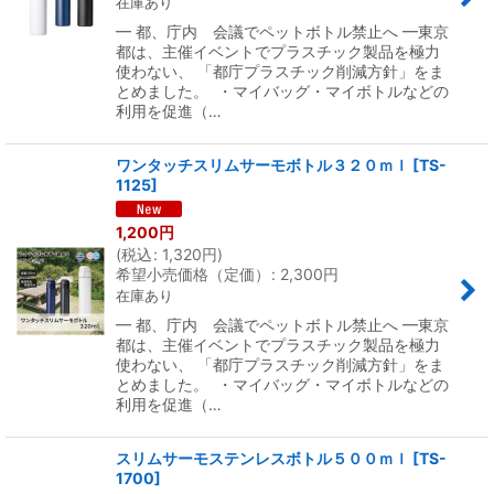
在庫あり
━ 都、庁内 会議でペットボトル禁止へ ━東京
都は、主催イベントでプラスチック製品を極力
使わない、 「都庁プラスチック削減方針」をま
とめました。 ・マイバッグ・マイボトルなどの
利用を促進（…
ワンタッチスリムサーモボトル３２０ｍｌ
[
TS-
1125
]
1,200
円
(
税込
:
1,320
円
)
希望小売価格（定価）
:
2,300
円
在庫あり
━ 都、庁内 会議でペットボトル禁止へ ━東京
都は、主催イベントでプラスチック製品を極力
使わない、 「都庁プラスチック削減方針」をま
とめました。 ・マイバッグ・マイボトルなどの
利用を促進（…
スリムサーモステンレスボトル５００ｍｌ
[
TS-
1700
]