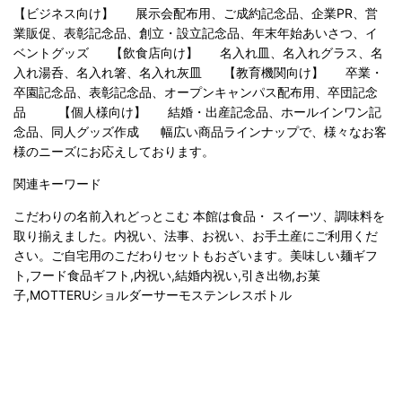
【ビジネス向け】 展示会配布用、ご成約記念品、企業PR、営
業販促、表彰記念品、創立・設立記念品、年末年始あいさつ、イ
ベントグッズ 【飲食店向け】 名入れ皿、名入れグラス、名
入れ湯呑、名入れ箸、名入れ灰皿 【教育機関向け】 卒業・
卒園記念品、表彰記念品、オープンキャンパス配布用、卒団記念
品 【個人様向け】 結婚・出産記念品、ホールインワン記
念品、同人グッズ作成 幅広い商品ラインナップで、様々なお客
様のニーズにお応えしております。
関連キーワード
こだわりの名前入れどっとこむ 本館は食品・ スイーツ、調味料を
取り揃えました。内祝い、法事、お祝い、お手土産にご利用くだ
さい。ご自宅用のこだわりセットもおざいます。美味しい麺ギフ
ト,フード食品ギフト,内祝い,結婚内祝い,引き出物,お菓
子,
MOTTERUショルダーサーモステンレスボトル