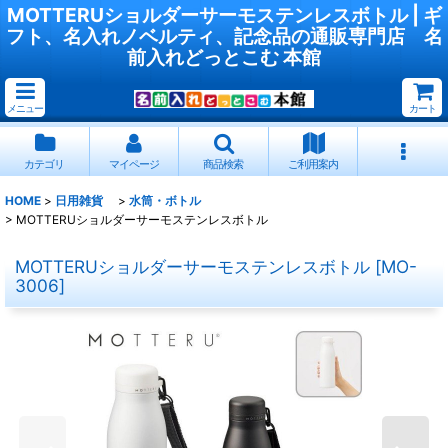
MOTTERUショルダーサーモステンレスボトル | ギ
フト、名入れノベルティ、記念品の通販専門店 名
前入れどっとこむ 本館
メニュー
カート
カテゴリ
マイページ
商品検索
ご利用案内
HOME
>
日用雑貨
>
水筒・ボトル
>
MOTTERUショルダーサーモステンレスボトル
MOTTERUショルダーサーモステンレスボトル
[
MO-
3006
]