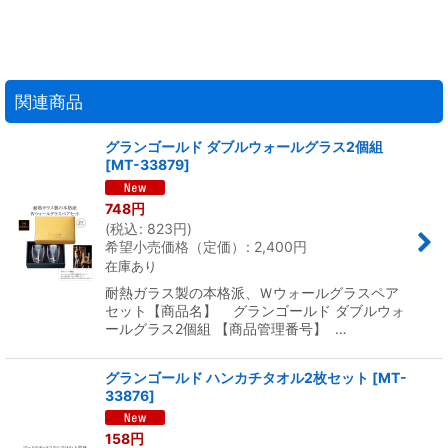
関連商品
グランゴールド ダブルウォールグラス2個組
[
MT-33879
]
748
円
(
税込
:
823
円
)
希望小売価格（定価）
:
2,400
円
在庫あり
耐熱ガラス製の本格派、Ｗウォールグラスペア
セット【商品名】 グランゴールド ダブルウォ
ールグラス2個組 【商品管理番号】 …
グランゴールド ハンカチタオル2枚セット
[
MT-
33876
]
158
円