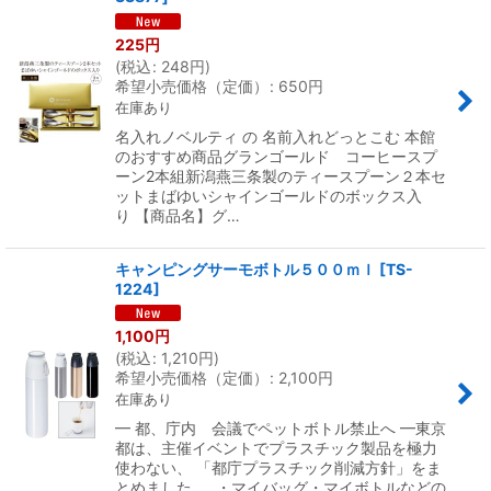
225
円
(
税込
:
248
円
)
希望小売価格（定価）
:
650
円
在庫あり
名入れノベルティ の 名前入れどっとこむ 本館
のおすすめ商品グランゴールド コーヒースプ
ーン2本組新潟燕三条製のティースプーン２本セ
ットまばゆいシャインゴールドのボックス入
り 【商品名】グ…
キャンピングサーモボトル５００ｍｌ
[
TS-
1224
]
1,100
円
(
税込
:
1,210
円
)
希望小売価格（定価）
:
2,100
円
在庫あり
━ 都、庁内 会議でペットボトル禁止へ ━東京
都は、主催イベントでプラスチック製品を極力
使わない、 「都庁プラスチック削減方針」をま
とめました。 ・マイバッグ・マイボトルなどの