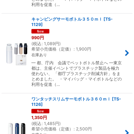
利用を促進（…
キャンピングサーモボトル３５０ｍｌ
[
TS-
1129
]
990
円
(
税込
:
1,089
円
)
希望小売価格（定価）
:
1,900
円
在庫あり
━ 都、庁内 会議でペットボトル禁止へ ━東京
都は、主催イベントでプラスチック製品を極力
使わない、 「都庁プラスチック削減方針」をま
とめました。 ・マイバッグ・マイボトルなどの
利用を促進（…
ワンタッチスリムサーモボトル３６０ｍｌ
[
TS-
1126
]
1,350
円
(
税込
:
1,485
円
)
希望小売価格（定価）
:
2,500
円