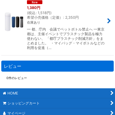
1,380
円
(
税込
:
1,518
円
)
希望小売価格（定価）
:
2,350
円
在庫あり
━ 都、庁内 会議でペットボトル禁止へ ━東京
都は、主催イベントでプラスチック製品を極力
使わない、 「都庁プラスチック削減方針」をま
とめました。 ・マイバッグ・マイボトルなどの
利用を促進（…
レビュー
0
件のレビュー
HOME
ショッピングカート
マイページ