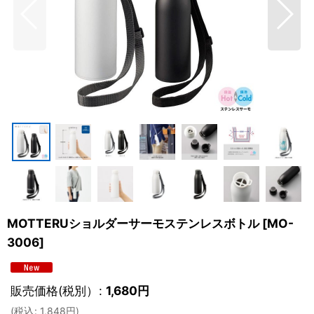
MOTTERUショルダーサーモステンレスボトル
[
MO-
3006
]
販売価格(税別）
:
1,680
円
(
税込
:
1,848
円
)