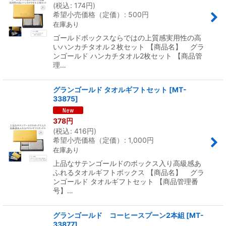
(
税込
:
174
円
)
希望小売価格（定価）
:
500
円
在庫あり
ゴールドボックスならではの上質感実用性の高
いハンカチタオル２枚セット 【商品名】 グラ
ンゴールド ハンカチタオル2枚セット 【商品管
理…
グランゴールド タオルギフトセット
[
MT-
33875
]
378
円
(
税込
:
416
円
)
希望小売価格（定価）
:
1,000
円
在庫あり
上品なサテンゴールドのボックス入り高級感あ
ふれるタオルギフトボックス 【商品名】 グラ
ンゴールド タオルギフトセット 【商品管理番
号】…
グランゴールド コーヒースプーン2本組
[
MT-
33877
]