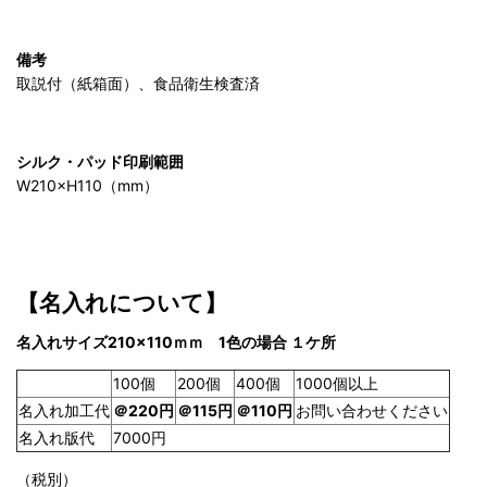
備考
取説付（紙箱面）、食品衛生検査済
シルク・パッド印刷範囲
W210×H110（mm）
【名入れについて】
名入れサイズ210×110ｍｍ 1色の場合 １ケ所
100個
200個
400個
1000個以上
名入れ加工代
＠220円
＠115円
＠110円
お問い合わせください
名入れ版代
7000円
（税別）