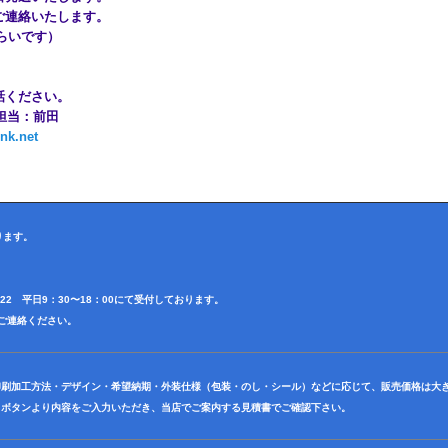
てご連絡いたします。
間くらいです）
電話ください。
 担当：前田
nk.net
ります。
4622 平日9：30〜18：00にて受付しております。
田迄ご連絡ください。
印刷加工方法・デザイン・希望納期・外装仕様（包装・のし・シール）などに応じて、販売価格は大
】ボタンより内容をご入力いただき、当店でご案内する見積書でご確認下さい。