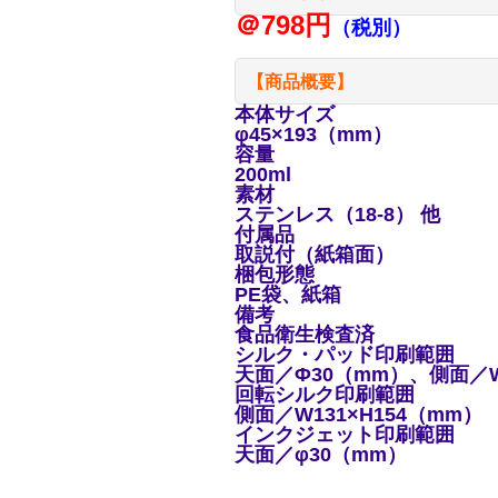
＠798円
（税別）
【商品概要】
本体サイズ
φ45×193（mm）
容量
200ml
素材
ステンレス（18-8） 他
付属品
取説付（紙箱面）
梱包形態
PE袋、紙箱
備考
食品衛生検査済
シルク・パッド印刷範囲
天面／Φ30（mm）、側面／W
回転シルク印刷範囲
側面／W131×H154（mm）
インクジェット印刷範囲
天面／φ30（mm）