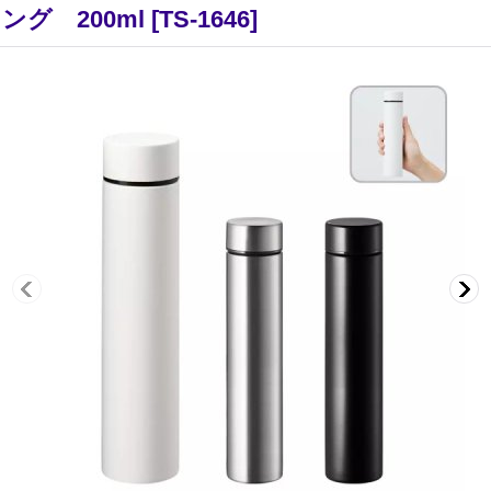
グ 200ml
[
TS-1646
]