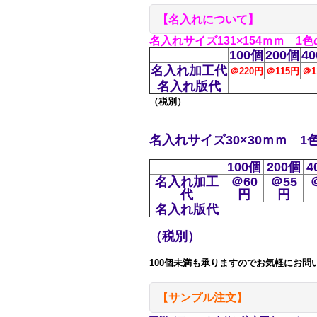
【名入れについて】
名入れサイズ131×154ｍｍ 1
100個
200個
4
名入れ加工代
＠220円
＠115円
＠1
名入れ版代
（税別）
名入れサイズ30×30ｍｍ 1
100個
200個
4
名入れ加工
＠60
＠55
代
円
円
名入れ版代
（税別）
100個未満も承りますのでお気軽にお問
【サンプル注文】