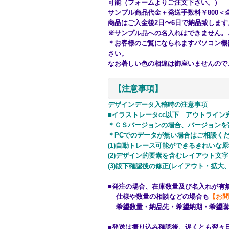
可能（フォームよりご注文下さい。）
サンプル商品代金＋発送手数料￥800＜
商品はご入金後2日〜6日で納品致しま
※サンプル品への名入れはできません。
＊お客様のご覧になられますパソコン機
さい。
なお著しい色の相違は御座いませんので
【注意事項】
デザインデータ入稿時の注意事項
■イラストレータcc以下 アウトライン
＊ＣＳバージョンの場合、バージョンを
＊PCでのデータが無い場合はご相談く
(1)自動トレース可能ができるきれいな原
(2)デザイン的要素を含むレイアウト文
(3)版下確認後の修正(レイアウト・拡大、
■発注の場合、在庫数量及び名入れが有
仕様や数量の相談などの場合も
【お問
希望数量・納品先・希望納期・希望購
■発送は振り込み確認後、遅くとも翌