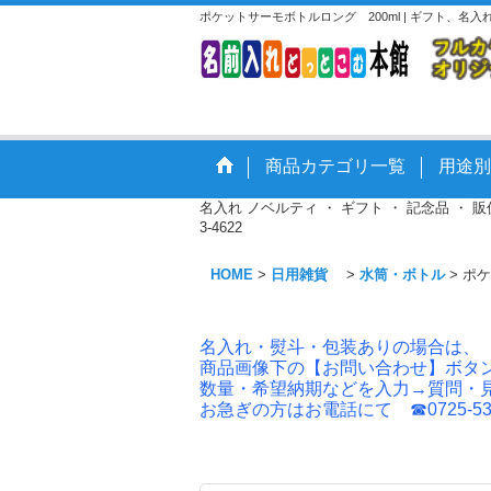
ポケットサーモボトルロング 200ml | ギフト、
商品カテゴリ一覧
用途別
名入れ ノベルティ ・ ギフト ・ 記念品 ・
3-4622
HOME
>
日用雑貨
>
水筒・ボトル
>
ポケ
名入れ・熨斗・包装ありの場合は、
商品画像下の【お問い合わせ】ボタ
数量・希望納期などを入力→質問・
お急ぎの方はお電話にて ☎0725-53-