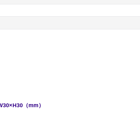
30×H30（mm）