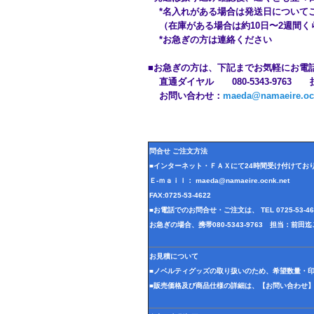
*名入れがある場合は発送日につい
（在庫がある場合は約10日〜2週
*お急ぎの方は連絡ください
■お急ぎの方は、下記までお気軽にお
直通ダイヤル 080-5343-9763
お問い合わせ：
maeda@namaeire.oc
問合せ ご注文方法
■インターネット・ＦＡＸにて24時間受け付けてお
Ｅ-ｍａｉｌ： maeda@namaeire.ocnk.net
FAX:0725-53-4622
■お電話でのお問合せ・ご注文は、 TEL 0725-53-
お急ぎの場合、携帯080-5343-9763 担当：前
お見積について
■ノベルティグッズの取り扱いのため、希望数量・
■販売価格及び商品仕様の詳細は、【お問い合わせ