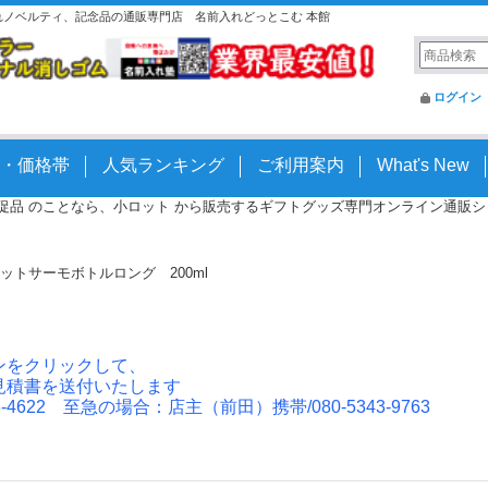
名入れノベルティ、記念品の通販専門店 名前入れどっとこむ 本館
ログイン
・価格帯
人気ランキング
ご利用案内
What's New
 販促品 のことなら、小ロット から販売するギフトグッズ専門オンライン通販ショッ
ットサーモボトルロング 200ml
ンをクリックして、
見積書を送付いたします
4622 至急の場合：店主（前田）携帯/080-5343-9763