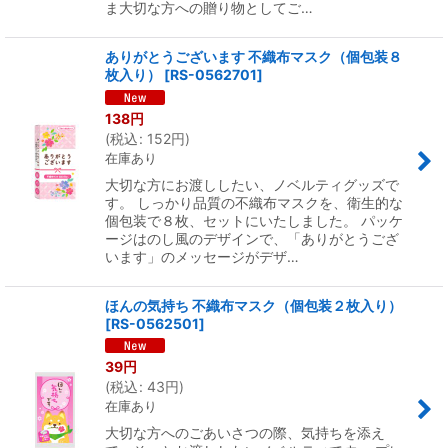
ま大切な方への贈り物としてご…
ありがとうございます 不織布マスク（個包装８
枚入り）
[
RS-0562701
]
138
円
(
税込
:
152
円
)
在庫あり
大切な方にお渡ししたい、ノベルティグッズで
す。 しっかり品質の不織布マスクを、衛生的な
個包装で８枚、セットにいたしました。 パッケ
ージはのし風のデザインで、「ありがとうござ
います」のメッセージがデザ…
ほんの気持ち 不織布マスク（個包装２枚入り）
[
RS-0562501
]
39
円
(
税込
:
43
円
)
在庫あり
大切な方へのごあいさつの際、気持ちを添え