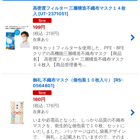
高密度フィルター 三層構造不織布マスク１４枚
入
[
UT-2371051
]
199
円
(
税込
:
219
円
)
在庫あり
99％カットフィルターを使用した、PFE・BFE
クリアの高機能三層構造不織布マスク 【商品
名】 高密度フィルター 三層構造不織布マスク
１４枚入 【商品管理番号…
御礼 不織布マスク（個包装１０枚入り）
[
RS-
0564801
]
160
円
(
税込
:
176
円
)
在庫あり
いまや必需品となった、しっかり品質の不織布
マスクを、衛生的な個包装で１０枚、セットに
いたしました。 パッケージはのし袋風デザイン
で、「御礼」と記載されていますので、そのま