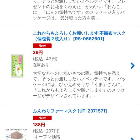
て、そっとお渡ししたいノベルティです。 プレ
ゼントのお花をくわえた、かわいい「わんこ」
に、「ほんの気持ちです」のメッセージ入りパ
ッケージは、 受け取った方を笑…
これからもよろしくお願いします 不織布マスク
（個包装２枚入り）
[
RS-0562601
]
39
円
(
税込
:
43
円
)
在庫あり
大切な方へのごあいさつの際、気持ちを添え
て、そっとお渡ししたいノベルティです。 パッ
ケージには、ひかえめそうな「くま」さんに、
「これからもよろしくお願いします」のメッセ
ージがデザインされています。…
ふんわりファーマスク
[
UT-2371571
]
188
円
(
税込
:
207
円
)
オープン価格