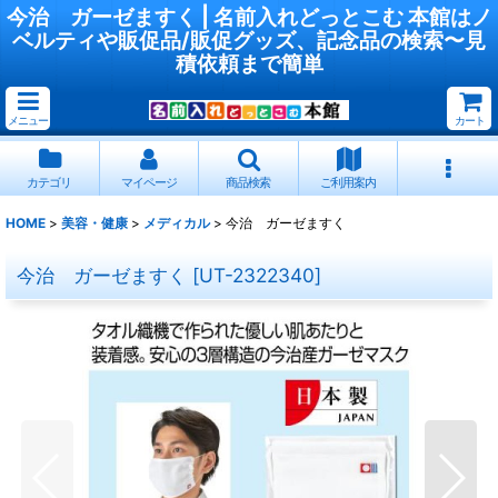
今治 ガーゼますく | 名前入れどっとこむ 本館はノ
ベルティや販促品/販促グッズ、記念品の検索〜見
積依頼まで簡単
メニュー
カート
カテゴリ
マイページ
商品検索
ご利用案内
HOME
>
美容・健康
>
メディカル
>
今治 ガーゼますく
今治 ガーゼますく
[
UT-2322340
]