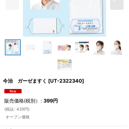
今治 ガーゼますく
[
UT-2322340
]
販売価格(税別）
:
399
円
(
税込
:
439
円
)
オープン価格