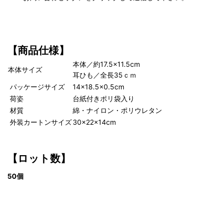
【商品仕様】
本体／約17.5×11.5cm
本体サイズ
耳ひも／全長35ｃｍ
パッケージサイズ
14×18.5×0.5cm
荷姿
台紙付きポリ袋入り
材質
綿・ナイロン・ポリウレタン
外装カートンサイズ
30×22×14cm
【ロット数】
50個