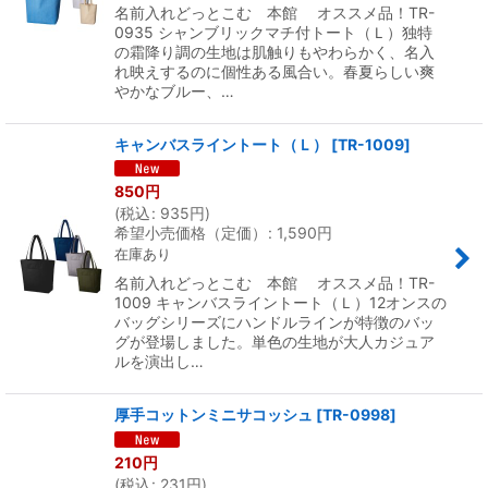
名前入れどっとこむ 本館 オススメ品！TR-
0935 シャンブリックマチ付トート（Ｌ）独特
の霜降り調の生地は肌触りもやわらかく、名入
れ映えするのに個性ある風合い。春夏らしい爽
やかなブルー、…
キャンバスライントート（Ｌ）
[
TR-1009
]
850
円
(
税込
:
935
円
)
希望小売価格（定価）
:
1,590
円
在庫あり
名前入れどっとこむ 本館 オススメ品！TR-
1009 キャンバスライントート（Ｌ）12オンスの
バッグシリーズにハンドルラインが特徴のバッ
グが登場しました。単色の生地が大人カジュア
ルを演出し…
厚手コットンミニサコッシュ
[
TR-0998
]
210
円
(
税込
:
231
円
)