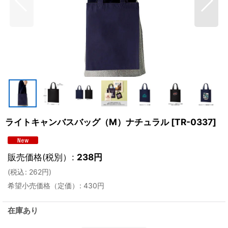
ライトキャンバスバッグ（M）ナチュラル
[
TR-0337
]
販売価格(税別）
:
238
円
(
税込
:
262
円
)
希望小売価格（定価）
:
430
円
在庫あり