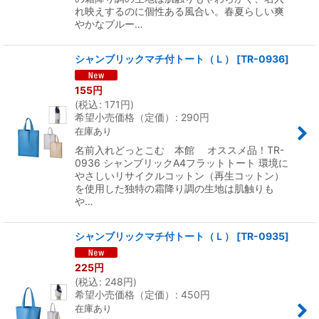
れ映えするのに個性ある風合い。春夏らしい爽
やかなブルー…
シャンブリックマチ付トート（Ｌ）
[
TR-0936
]
155
円
(
税込
:
171
円
)
希望小売価格（定価）
:
290
円
在庫あり
名前入れどっとこむ 本館 オススメ品！TR-
0936 シャンブリックA4フラットトート 環境に
やさしいリサイクルコットン（再生コットン）
を使用した独特の霜降り調の生地は肌触りも
や…
シャンブリックマチ付トート（Ｌ）
[
TR-0935
]
225
円
(
税込
:
248
円
)
希望小売価格（定価）
:
450
円
在庫あり