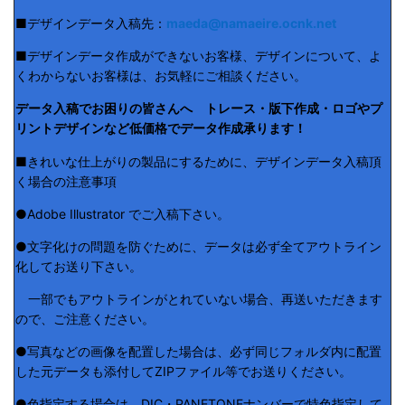
■デザインデータ入稿先：
maeda@namaeire.ocnk.net
■デザインデータ作成ができないお客様、デザインについて、よ
くわからないお客様は、お気軽にご相談ください。
データ入稿でお困りの皆さんへ トレース・版下作成・ロゴやプ
リントデザインなど低価格でデータ作成承ります！
■きれいな仕上がりの製品にするために、デザインデータ入稿頂
く場合の注意事項
●Adobe Illustrator でご入稿下さい。
●文字化けの問題を防ぐために、データは必ず全てアウトライン
化してお送り下さい。
一部でもアウトラインがとれていない場合、再送いただきます
ので、ご注意ください。
●写真などの画像を配置した場合は、必ず同じフォルダ内に配置
した元データも添付してZIPファイル等でお送りください。
●色指定する場合は、DIC・PANETONEナンバーで特色指定して