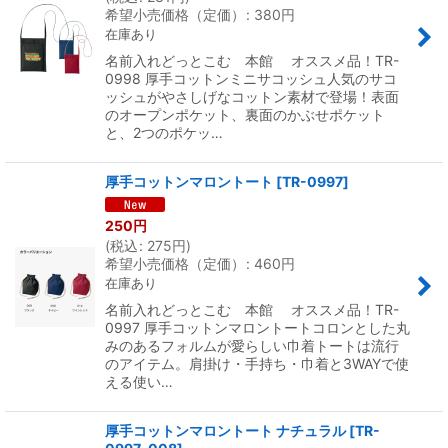
希望小売価格（定価）
:
380
円
在庫あり
名前入れどっとこむ 本館 オススメ品！TR-
0998 厚手コットンミニサコッシュ人気のサコ
ッシュがやさしげなコットン素材で登場！表面
のオープンポケット、裏面のかぶせポケット
と、2つのポケッ…
厚手コットンマロントート
[
TR-0997
]
250
円
(
税込
:
275
円
)
希望小売価格（定価）
:
460
円
在庫あり
名前入れどっとこむ 本館 オススメ品！TR-
0997 厚手コットンマロントートコロンとした丸
みのあるフォルムが愛らしい巾着トートは流行
のアイテム。肩掛け・手持ち・巾着と3WAYで使
える使い…
厚手コットンマロントート ナチュラル
[
TR-