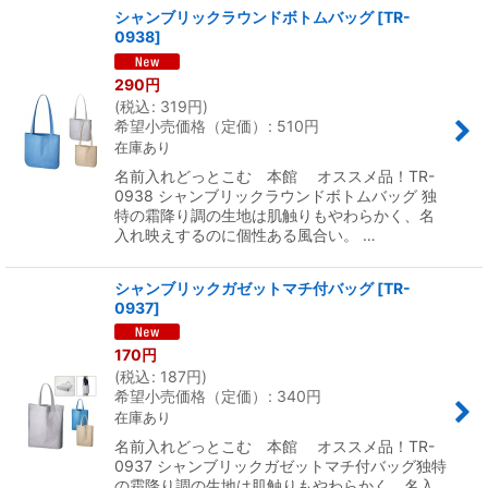
シャンブリックラウンドボトムバッグ
[
TR-
0938
]
290
円
(
税込
:
319
円
)
希望小売価格（定価）
:
510
円
在庫あり
名前入れどっとこむ 本館 オススメ品！TR-
0938 シャンブリックラウンドボトムバッグ 独
特の霜降り調の生地は肌触りもやわらかく、名
入れ映えするのに個性ある風合い。 …
シャンブリックガゼットマチ付バッグ
[
TR-
0937
]
170
円
(
税込
:
187
円
)
希望小売価格（定価）
:
340
円
在庫あり
名前入れどっとこむ 本館 オススメ品！TR-
0937 シャンブリックガゼットマチ付バッグ独特
の霜降り調の生地は肌触りもやわらかく、名入