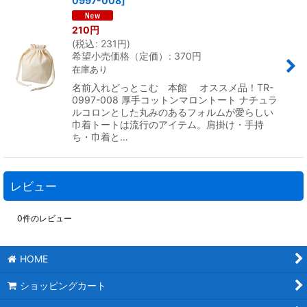
0997-008
]
210
円
(
税込
:
231
円
)
希望小売価格（定価）
:
370
円
在庫あり
名前入れどっとこむ 本館 オススメ品！TR-
0997-008 厚手コットンマロントート ナチュラ
ルコロンとした丸みのあるフォルムが愛らしい
巾着トートは流行のアイテム。肩掛け・手持
ち・巾着と…
レビュー
0
件のレビュー
HOME
ショッピングカート