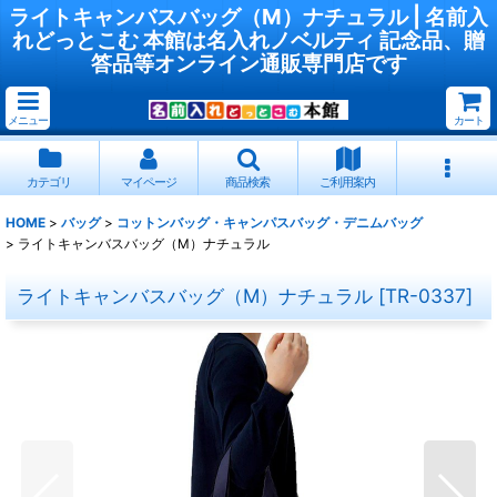
ライトキャンバスバッグ（M）ナチュラル | 名前入
れどっとこむ 本館は名入れノベルティ 記念品、贈
答品等オンライン通販専門店です
メニュー
カート
カテゴリ
マイページ
商品検索
ご利用案内
HOME
>
バッグ
>
コットンバッグ・キャンパスバッグ・デニムバッグ
>
ライトキャンバスバッグ（M）ナチュラル
ライトキャンバスバッグ（M）ナチュラル
[
TR-0337
]