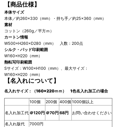
【商品仕様】
本体サイズ
本体／約260×330（mm）・持ち手／約25×360（mm）
素材
コットン（260g／平方ｍ）
カートン情報
W500×H260×D280（mm） 入数：200点
シルク・パッド印刷範囲
W160×H220（mm）
熱転写印刷範囲
Sサイズ：W100×H100（mm）、最大サイズ：
W160×H220（mm）
【名入れについて】
名
入れサイズ
：（160×220ｍｍ） 1色名入れ加工の場合
100個
200個
400個
1000個以上
名入れ加工代
＠120円
68円
お問い合わせください
＠70
円
名入れ版代
7000円