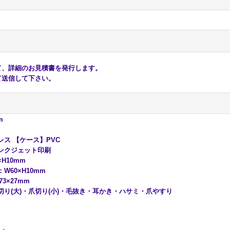
、詳細のお見積書を発行します。
送信して下さい。
m
ス 【ケース】PVC
ンクジェット印刷
×H10mm
W60×H10mm
73×27mm
り(大)・爪切り(小)・毛抜き・耳かき・ハサミ・爪やすり