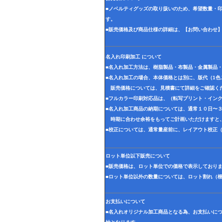
■ノベルティグッズの取り扱いのため、希望数量・
す。
■販売価格及び商品仕様の詳細は、【お問い合わせ
名入れ印刷加工 について
■名入れ加工方法は、樹脂製品・布製品・金属製品
■名入れ加工の場合、本体価格とは別に、版代（1
販売価格については、見積書にて詳細をご確認く
■フルカラー印刷対応品は、（転写プリント・イン
■名入れ加工商品の納期については、通常１０日〜
時期に合わせ余裕をもってご計画いただけますと
■校正については、通常量産前に、レイアウト校正
ロット単位以下販売について
■販売価格は、ロット単位での価格で表示しており
■ロット単位以外の数量については、ロット割れ（
お支払いについて
■名入れオリジナル加工商品となる為、お支払いに