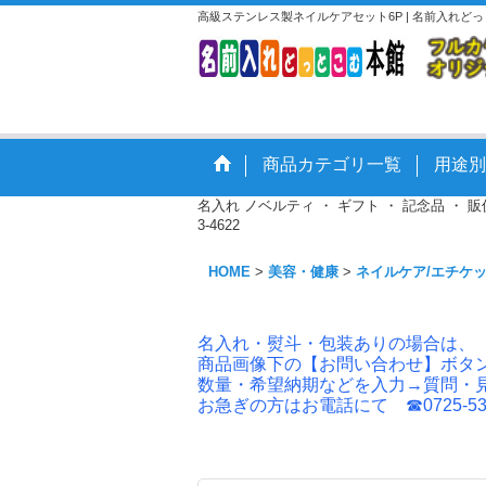
高級ステンレス製ネイルケアセット6P | 名前入れど
商品カテゴリ一覧
用途別
名入れ ノベルティ ・ ギフト ・ 記念品 ・
3-4622
HOME
>
美容・健康
>
ネイルケア/エチケ
名入れ・熨斗・包装ありの場合は、
商品画像下の【お問い合わせ】ボタ
数量・希望納期などを入力→質問・
お急ぎの方はお電話にて ☎0725-53-