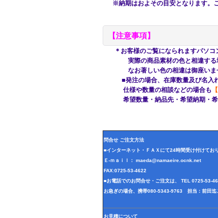
※納期はおよその目安となります。ご
【注意事項】
＊お客様のご覧になられますパソコ
実際の商品素材の色と相違する場合
なお著しい色の相違は御座いませ
■発注の場合、在庫数量及び名入れ
仕様や数量の相談などの場合も
【
希望数量・納品先・希望納期・希望
問合せ ご注文方法
■インターネット・ＦＡＸにて24時間受け付けてお
Ｅ-ｍａｉｌ： maeda@namaeire.ocnk.net
FAX:0725-53-4622
■お電話でのお問合せ・ご注文は、 TEL 0725-53-
お急ぎの場合、携帯080-5343-9763 担当：前
お見積について