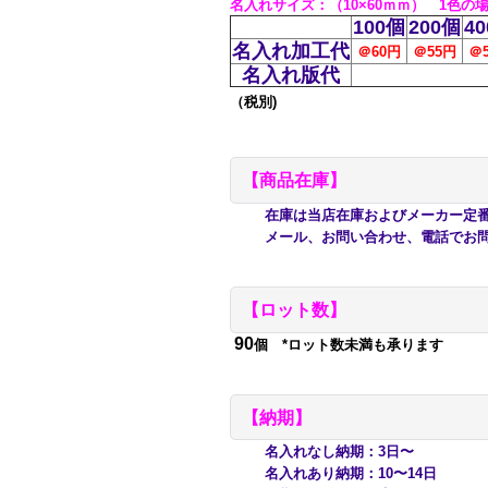
名
入れサイズ
：（10×60
ｍｍ） 1色の
100個
200個
4
名入れ加工代
＠60円
＠55
円
＠
名入れ版代
（税別)
【商品在庫】
在庫は当店在庫およびメーカー定番在
メール、お問い合わせ、電話でお問
【ロット数】
90
個 *ロット数未満も承ります
【納期】
名入れなし納期：3日〜
名入れあり納期：10〜14日