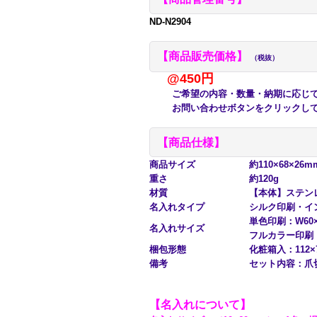
ND-N2904
【商品販売価格】
（税抜）
@450円
ご希望の内容・数量・納期に応じて
お問い合わせボタンをクリックして
【商品仕様】
商品サイズ
約110×68×26m
重さ
約120g
材質
【本体】ステンレ
名入れタイプ
シルク印刷・イ
単色印刷：W60
名入れサイズ
フルカラー印刷：
梱包形態
化粧箱入：112×
備考
セット内容：爪切
【名入れについて】