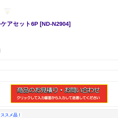
ケアセット6P
[
ND-N2904
]
円
オススメ品！