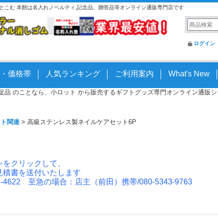
っとこむ 本館は名入れノベルティ,記念品、贈答品等オンライン通販専門店です
ログイン
・価格帯
人気ランキング
ご利用案内
What's New
 販促品 のことなら、小ロット から販売するギフトグッズ専門オンライン通販ショッ
ット関連
>
高級ステンレス製ネイルケアセット6P
ンをクリックして、
見積書を送付いたします
4622 至急の場合：店主（前田）携帯/080-5343-9763