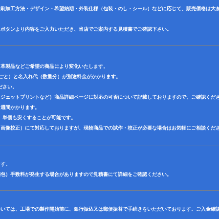
印刷加工方法・デザイン・希望納期・外装仕様（包装・のし・シール）などに応じて、販売価格は大
】ボタンより内容をご入力いただき、当店でご案内する見積書でご確認下さい。
・革製品などご希望の商品により変化いたします。
色ごと）と名入れ代（数量分）が別途料金がかかります。
ださい。
クジェットプリントなど）商品詳細ページに対応の可否について記載しておりますので、ご確認くだ
３週間かかります。
、単価も安くすることが可能です。
（画像校正）にて対応しておりますが、現物商品での試作・校正が必要な場合はお気軽にご相談くだ
ます。
梱包）手数料が発生する場合がありますので見積書にて詳細をご確認ください。
ついては、工場での製作開始前に、銀行振込又は郵便振替で手続きをいただいております。ご入金確