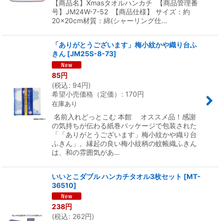
【商品名】Xmasタオルハンカチ 【商品管理番
号】JM24W-7-52 【商品仕様】 サイズ：約
20×20cm材質：綿(シャーリング仕…
「ありがとうございます」梅小紋かや織り台ふ
きん
[
JM25S-8-73
]
85
円
(
税込
:
94
円
)
希望小売価格（定価）
:
170
円
在庫あり
名前入れどっとこむ 本館 オススメ品！感謝
の気持ちが伝わる紙巻パッケージで包装された
「「ありがとうございます」梅小紋かや織り台
ふきん」。縁起の良い梅小紋柄の蚊帳織ふきん
は、和の雰囲気があ…
いいとこダブル ハンカチタオル3枚セット
[
MT-
36510
]
238
円
(
税込
:
262
円
)