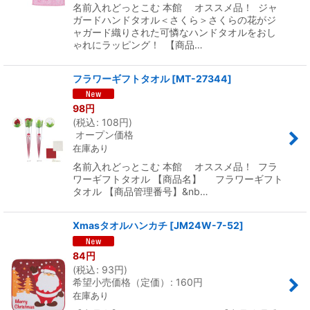
名前入れどっとこむ 本館 オススメ品！ ジャ
ガードハンドタオル＜さくら＞さくらの花がジ
ャガード織りされた可憐なハンドタオルをおし
ゃれにラッピング！ 【商品…
フラワーギフトタオル
[
MT-27344
]
98
円
(
税込
:
108
円
)
オープン価格
在庫あり
名前入れどっとこむ 本館 オススメ品！ フラ
ワーギフトタオル 【商品名】 フラワーギフト
タオル 【商品管理番号】&nb…
Xmasタオルハンカチ
[
JM24W-7-52
]
84
円
(
税込
:
93
円
)
希望小売価格（定価）
:
160
円
在庫あり