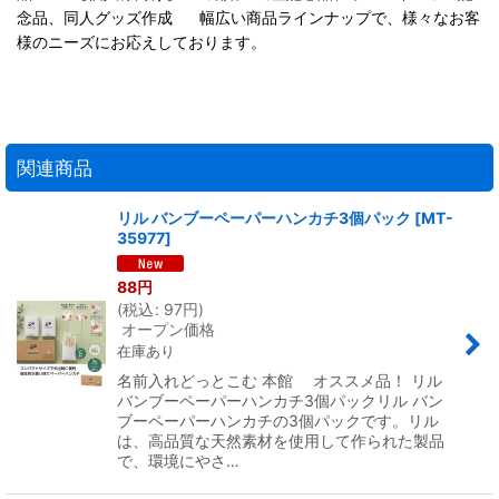
念品、同人グッズ作成 幅広い商品ラインナップで、様々なお客
様のニーズにお応えしております。
関連商品
リル バンブーペーパーハンカチ3個パック
[
MT-
35977
]
88
円
(
税込
:
97
円
)
オープン価格
在庫あり
名前入れどっとこむ 本館 オススメ品！ リル
バンブーペーパーハンカチ3個パックリル バン
ブーペーパーハンカチの3個パックです。リル
は、高品質な天然素材を使用して作られた製品
で、環境にやさ…