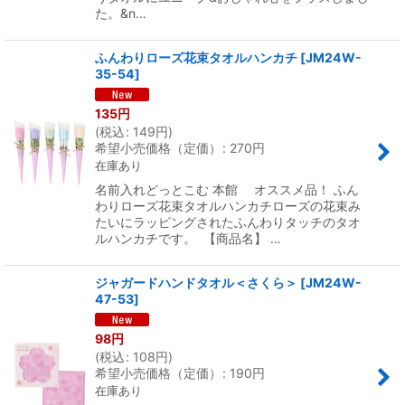
た。&n…
ふんわりローズ花束タオルハンカチ
[
JM24W-
35-54
]
135
円
(
税込
:
149
円
)
希望小売価格（定価）
:
270
円
在庫あり
名前入れどっとこむ 本館 オススメ品！ ふん
わりローズ花束タオルハンカチローズの花束み
たいにラッピングされたふんわりタッチのタオ
ルハンカチです。 【商品名】 …
ジャガードハンドタオル＜さくら＞
[
JM24W-
47-53
]
98
円
(
税込
:
108
円
)
希望小売価格（定価）
:
190
円
在庫あり