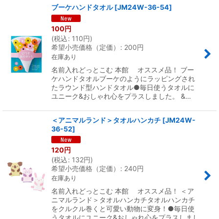
ブーケハンドタオル
[
JM24W-36-54
]
100
円
(
税込
:
110
円
)
希望小売価格（定価）
:
200
円
在庫あり
名前入れどっとこむ 本館 オススメ品！ ブー
ケハンドタオルブーケのようにラッピングされ
たラウンド型ハンドタオル●毎日使うタオルに
ユニーク&おしゃれ心をプラスしました。 &…
＜アニマルランド＞タオルハンカチ
[
JM24W-
36-52
]
120
円
(
税込
:
132
円
)
希望小売価格（定価）
:
240
円
在庫あり
名前入れどっとこむ 本館 オススメ品！ ＜ア
ニマルランド＞タオルハンカチタオルハンカチ
をクルクル巻くと可愛い動物に変身！●毎日使
うタオルにユニーク&おしゃれ心をプラスしまし