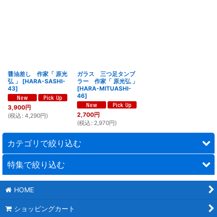
醤油差し 作家「 原光
ガラス 三つ足タンブ
弘 」
[
HARA-SASHI-
ラー 作家「 原光弘 」
43
]
[
HARA-MITUASHI-
46
]
3,900
円
2,700
円
(
税込
:
4,290
円
)
(
税込
:
2,970
円
)
カテゴリで絞り込む
特集で絞り込む
時計
HOME
ステーショナリー
フルカラー名入れ
ショッピングカート
携帯・スマホ関連
1個〜名入れができる商品特集