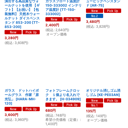
演出する高品質なウォ
ガラスフロート温度計
ュービックペンスタン
ールナットを使用 【ギ
150-333002 インテリ
ド
[
AR-75
]
フト】【お祝い】【包
ア温度計
[
TT-150-
装無料】 天然木ウォー
333002
]
ルナット ダイスペンス
3,480
円
タンド 853-200
[
TT-
2,400
円
(
税込
:
3,828
円
)
853-200
]
(
税込
:
2,640
円
)
オープン価格
3,280
円
(
税込
:
3,608
円
)
ガラス ドットハイボ
フォトフレームクロッ
オリジナル消しゴム消
ールグラス 作家「原
ク １個より名入れで
しゴム
[
KE-PE03AN
]
光弘」
[
HARA-MH-
きます。
[
H-034909
]
120
]
680
円
135
円
3,600
円
(
税込
:
748
円
)
(
税込
:
149
円
)
(
税込
:
3,960
円
)
希望小売価格（定価）
:
オープン価格
1,400
円