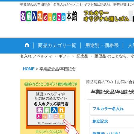
卒業記念品/卒団記念 | 名前入れどっとこむ ギフト館は記念品、贈答品等オ
商品カテゴリ一覧
用途別・価格帯
人
名入れ ノベルティ ・ ギフト ・ 記念品 ・ 販促品 のことなら、
HOME
>
卒業記念品/卒団記念
商品写真の下の【お問い合
卒業記念品/卒団記
フルカラー名入れ
創立記念
新築祝い /お返し