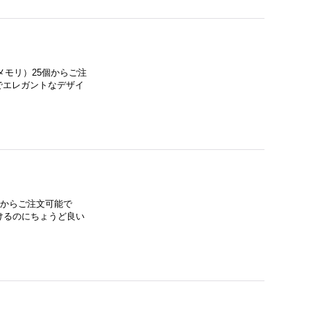
メモリ）25個からご注
でエレガントなデザイ
個からご注文可能で
けるのにちょうど良い