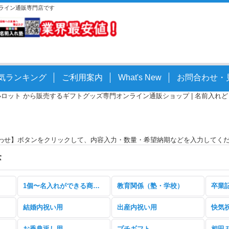
ンライン通販専門店です
気ランキング
ご利用案内
What's New
お問合わせ・
小ロット から販売するギフトグッズ専門オンライン通販ショップ | 名前入れどっとこ
わせ】ボタンをクリックして、内容入力・数量・希望納期などを入力してく
念
1個〜名入れができる商品特集
教育関係（塾・学校）
卒業
結婚内祝い用
出産内祝い用
お香典返し用
プチギフト
相田