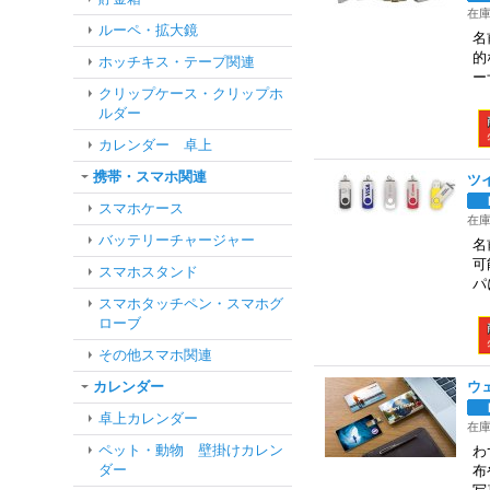
在
ルーペ・拡大鏡
名
的
ホッチキス・テープ関連
ー
クリップケース・クリップホ
ルダー
カレンダー 卓上
携帯・スマホ関連
ツ
スマホケース
在
バッテリーチャージャー
名
可
スマホスタンド
パ
スマホタッチペン・スマホグ
ローブ
その他スマホ関連
カレンダー
ウ
卓上カレンダー
在
ペット・動物 壁掛けカレン
わ
ダー
布