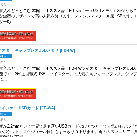
庫あり
前入れどっとこむ 本館 オススメ品！FB-KSキー（USBメモリ）25個から
な鍵型のデザインで高い人気を誇ります。ステンレススチール製USBです。
ザー彫…
イスター キャップレスUSBメモリ
[
FB-TW
]
庫あり
前入れどっとこむ 本館 オススメ品！FB-TWツイスター キャップレスUSB
能です！360度回転式USB「ツイスター」は人気の高いキャップレス。シン
に…
ェイファー USBカード
[
FB-WA
]
庫あり
ずか2.2mmという世界で最も薄いUSBカードのひとつとして人気のモデル
やポケット、スケジュール帳にもすっきり収まります。両面の広いエリアに