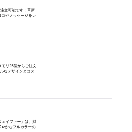
ご注文可能です！革新
ロゴやメッセージをレ
メモリ25個からご注文
プルなデザインとコス
「ウェイファー」は、財
鮮やかなフルカラーの