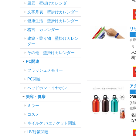
写
風景 壁掛けカレンダー
文字月表 壁掛けカレンダー
健康生活 壁掛けカレンダー
リ
格言 カレンダー
建築・乗り物 壁掛けカレン
在
ダー
リ
人
その他 壁掛けカレンダー
刷
PC関連
フラッシュメモリー
PC関連
ア
ヘッドホン・イヤホン
美容・健康
23
(
税
ミラー
在
コスメ
名
な
ネイルケア/エチケット関連
UV対策関連