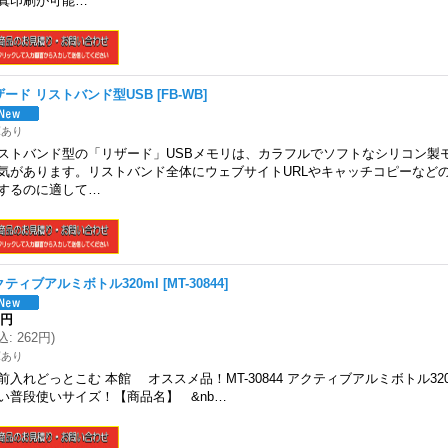
真印刷が可能…
ザード リストバンド型USB
[
FB-WB
]
庫あり
ストバンド型の「リザード」USBメモリは、カラフルでソフトなシリコン製
気があります。リストバンド全体にウェブサイトURLやキャッチコピーなど
するのに適して…
クティブアルミボトル320ml
[
MT-30844
]
8円
込
:
262円
)
庫あり
前入れどっとこむ 本館 オススメ品！MT-30844 アクティブアルミボトル32
い普段使いサイズ！【商品名】 &nb…