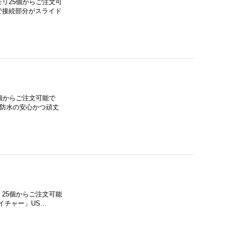
モリ25個からご注文可
で接続部分がスライド
5個からご注文可能で
ル防水の安心かつ頑丈
）25個からご注文可能
イチャー」US…