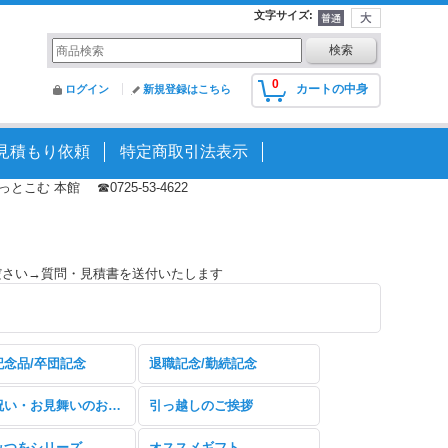
文字サイズ
:
0
カートの中身
ログイン
新規登録はこちら
見積もり依頼
特定商取引法表示
む 本館 ☎0725-53-4622
ださい→質問・見積書を送付いたします
記念品/卒団記念
退職記念/勤続記念
快気祝い・お見舞いのお返し
引っ越しのご挨拶
みつをシリーズ
オススメギフト