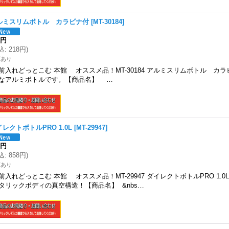
ルミスリムボトル カラビナ付
[
MT-30184
]
8円
込
:
218円
)
庫あり
前入れどっとこむ 本館 オススメ品！MT-30184 アルミスリムボトル カ
なアルミボトルです。【商品名】 …
レクトボトルPRO 1.0L
[
MT-29947
]
0円
込
:
858円
)
庫あり
前入れどっとこむ 本館 オススメ品！MT-29947 ダイレクトボトルPRO 1.
タリックボディの真空構造！【商品名】 &nbs…