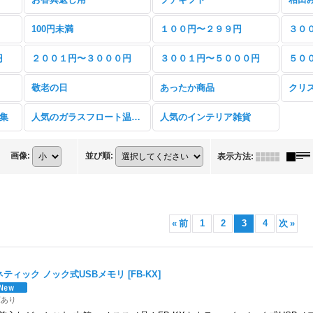
100円未満
１００円〜２９９円
３０
円
２００１円〜３０００円
３００１円〜５０００円
５０
敬老の日
あったか商品
クリ
特集
人気のガラスフロート温度計
人気のインテリア雑貨
画像
:
並び順
:
表示方法
:
«
前
1
2
3
4
次
»
ネティック ノック式USBメモリ
[
FB-KX
]
庫あり