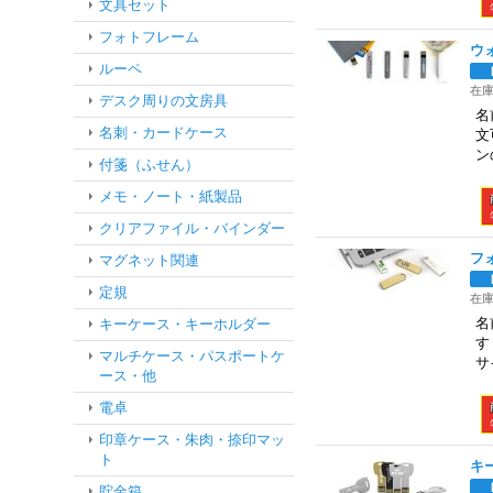
文具セット
フォトフレーム
ウ
ルーペ
在
デスク周りの文房具
名
名刺・カードケース
文
ン
付箋（ふせん）
メモ・ノート・紙製品
クリアファイル・バインダー
フ
マグネット関連
定規
在
名
キーケース・キーホルダー
す
マルチケース・パスポートケ
サ
ース・他
電卓
印章ケース・朱肉・捺印マッ
ト
キ
貯金箱