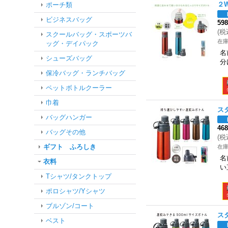
２
ポーチ類
ビジネスバッグ
59
(
税
スクールバッグ・スポーツバ
在
ッグ・デイパック
名
シューズバッグ
分
保冷バッグ・ランチバッグ
ペットボトルクーラー
巾着
ス
バッグハンガー
46
バッグその他
(
税
ギフト ふろしき
在
名
衣料
い
Tシャツ/タンクトップ
ポロシャツ/Yシャツ
ブルゾン/コート
ス
ベスト