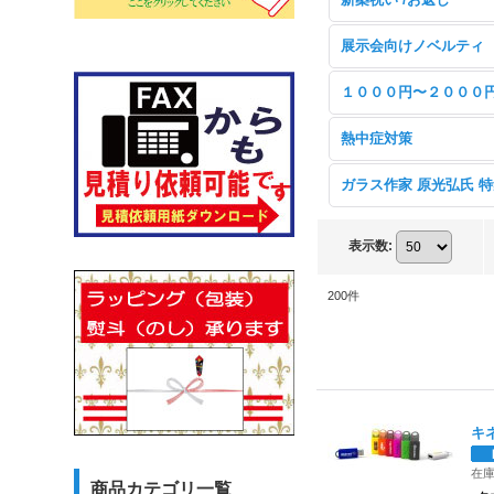
展示会向けノベルティ
１０００円〜２０００
熱中症対策
ガラス作家 原光弘氏 
表示数
:
200
件
キ
在
商品カテゴリ一覧