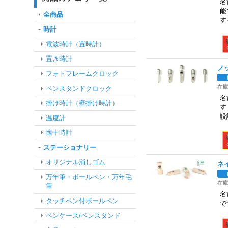
名
能
全商品
す
時計
電波時計（置時計）
置き時計
ノ
フォトフレームクロック
在
ペンスタンドクロック
名
掛け時計（壁掛け時計）
す
設
温度計
懐中時計
ステーショナリー
オリジナル消しゴム
ネ
万年筆・ボールペン・万年毛
在
筆
名
タッチペン付ボールペン
で
ペンケース/ペンスタンド