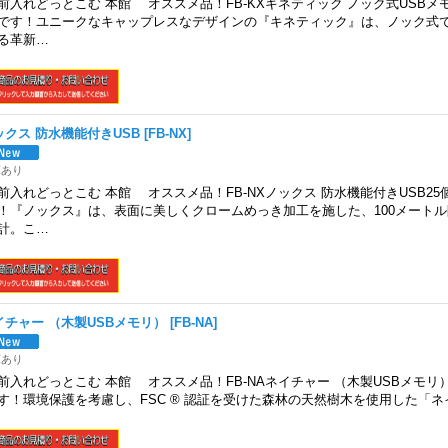
前入れどっとこむ 本館 オススメ品！FB-KXキネティック ノック式USBメ
です！ユニークなキャップレスなデザインの『キネティック』は、ノック式
る革新…
ックス 防水機能付きUSB
[
FB-NX
]
庫あり
前入れどっとこむ 本館 オススメ品！FB-NXノックス 防水機能付きUSB2
！『ノックス』は、表面に美しくクロームめっき加工を施した、100メート
計。こ…
イチャー （木製USBメモリ）
[
FB-NA
]
庫あり
前入れどっとこむ 本館 オススメ品！FB-NAネイチャー （木製USBメモリ
す！環境保護を考慮し、FSC ® 認証を受けた森林の天然樹木を使用した「ネ