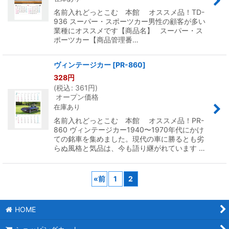
名前入れどっとこむ 本館 オススメ品！TD-
936 スーパー・スポーツカー男性の顧客が多い
業種にオススメです【商品名】 スーパー・ス
ポーツカー【商品管理番…
ヴィンテージカー
[
PR-860
]
328
円
(
税込
:
361
円
)
オープン価格
在庫あり
名前入れどっとこむ 本館 オススメ品！PR-
860 ヴィンテージカー1940〜1970年代にかけ
ての銘車を集めました。現代の車に勝るとも劣
らぬ風格と気品は、今も語り継がれています …
«
前
1
2
HOME