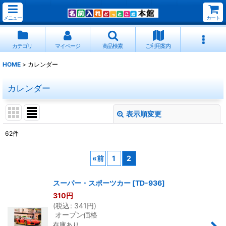
メニュー
カート
カテゴリ
マイページ
商品検索
ご利用案内
HOME
>
カレンダー
カレンダー
表示順変更
閉じる
62
件
サブカテゴリ
:
«
前
1
2
表示数
:
スーパー・スポーツカー
[
TD-936
]
310
円
並び順
:
(
税込
:
341
円
)
オープン価格
在庫あり
絞り込む