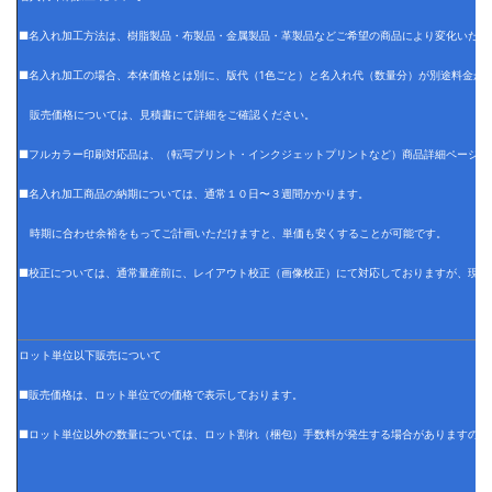
■名入れ加工方法は、樹脂製品・布製品・金属製品・革製品などご希望の商品により変化いたし
■名入れ加工の場合、本体価格とは別に、版代（1色ごと）と名入れ代（数量分）が別途料金が
販売価格については、見積書にて詳細をご確認ください。
■フルカラー印刷対応品は、（転写プリント・インクジェットプリントなど）商品詳細ページに
■名入れ加工商品の納期については、通常１０日〜３週間かかります。
時期に合わせ余裕をもってご計画いただけますと、単価も安くすることが可能です。
■校正については、通常量産前に、レイアウト校正（画像校正）にて対応しておりますが、現物
ロット単位以下販売について
■販売価格は、ロット単位での価格で表示しております。
■ロット単位以外の数量については、ロット割れ（梱包）手数料が発生する場合がありますので