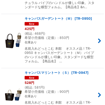
チュラル パイプのハンドルが優しい印象。スタ
ンダードな横型フォルム。【商品名】&n…
キャンバスガーデントート（Ｍ）
[
TR-0950
]
425
円
(
税込
:
468
円
)
希望小売価格（定価）
:
850
円
在庫あり
名前入れどっとこむ 本館 オススメ品！TR-
0950 キャンバスガーデントート（Ｍ） パイプ
のハンドルが優しい印象。スタンダードな横型
フォルム。【商品名】 …
キャンバスマリントート（Ｓ）
[
TR-0947
]
528
円
(
税込
:
581
円
)
希望小売価格（定価）
:
900
円
在庫あり
名前入れどっとこむ 本館 オススメ品！TR-