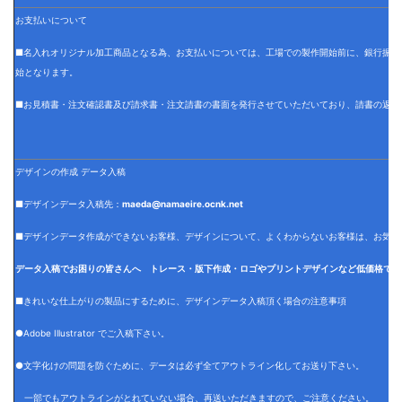
お支払いについて
■名入れオリジナル加工商品となる為、お支払いについては、工場での製作開始前に、銀行振込
始となります。
■お見積書・注文確認書及び請求書・注文請書の書面を発行させていただいており、請書の返信
デザインの作成 データ入稿
■デザインデータ入稿先：
maeda@namaeire.ocnk.net
■デザインデータ作成ができないお客様、デザインについて、よくわからないお客様は、お気軽
データ入稿でお困りの皆さんへ トレース・版下作成・ロゴやプリントデザインなど低価格でデ
■きれいな仕上がりの製品にするために、デザインデータ入稿頂く場合の注意事項
●Adobe Illustrator でご入稿下さい。
●文字化けの問題を防ぐために、データは必ず全てアウトライン化してお送り下さい。
一部でもアウトラインがとれていない場合、再送いただきますので、ご注意ください。