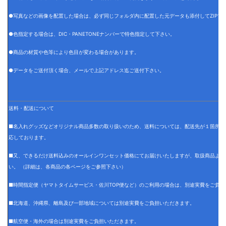
●写真などの画像を配置した場合は、必ず同じフォルダ内に配置した元データも添付してZIPフ
●色指定する場合は、DIC・PANETONEナンバーで特色指定して下さい。
●商品の材質や色等により色目が変わる場合があります。
●データをご送付頂く場合、メールで上記アドレス迄ご送付下さい。
送料・配送について
■名入れグッズなどオリジナル商品多数の取り扱いのため、送料については、配送先が１箇所の
応しております。
■又、できるだけ送料込みのオールインワンセット価格にてお届けいたしますが、取扱商品より
い。 （詳細は、各商品の各ページをご参照下さい）
■時間指定便（ヤマトタイムサービス・佐川TOP便など）のご利用の場合は、別途実費をご負担
■北海道、沖縄県、離島及び一部地域については別途実費をご負担いただきます。
■航空便・海外の場合は別途実費をご負担いただきます。