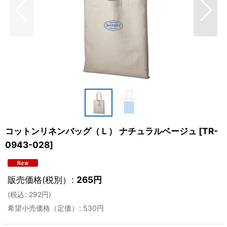
コットンリネンバッグ（Ｌ） ナチュラルベージュ
[
TR-
0943-028
]
販売価格(税別）
:
265
円
(
税込
:
292
円
)
希望小売価格（定価）
:
530
円