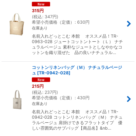
315
円
(
税込
:
347
円
)
希望小売価格（定価）
:
630
円
在庫あり
名前入れどっとこむ 本館 オススメ品！TR-
0963-028 ジュートコットントート（Ｌ） ナチ
ュラルベージュ 素朴なジュートとしなやかなコ
ットンを織り混ぜた 品の良いナチュラル…
コットンリネンバッグ（Ｍ） ナチュラルベージ
ュ
[
TR-0942-028
]
215
円
(
税込
:
237
円
)
希望小売価格（定価）
:
430
円
在庫あり
名前入れどっとこむ 本館 オススメ品！TR-
0942-028 コットンリネンバッグ（Ｍ） ナチュ
ラルベージュ 肩掛けできるフラットタイプ 優
しい雰囲気のサブバッグ【商品名】&nb…