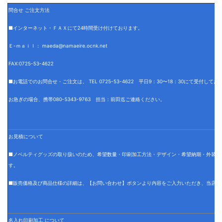
問合せ ご注文方法
■インターネット・ＦＡＸにて24時間受け付けております。
Ｅ-ｍａｉｌ： maeda@namaeire.ocnk.net
FAX:0725-53-4622
■お電話でのお問合せ・ご注文は、 TEL 0725-53-4622 平日9：30〜18：30にて受付して
お急ぎの場合、携帯080-5343-9763 担当：前田迄ご連絡ください。
お見積について
■ノベルティグッズの取り扱いのため、希望数量・印刷加工方法・デザイン・希望納期・外装仕
す。
■販売価格及び商品仕様の詳細は、【お問い合わせ】ボタンより内容をご入力いただき、当店で
名入れ印刷加工 について