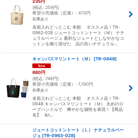
235
円
(
税込
:
259
円
)
希望小売価格（定価）
:
470
円
在庫あり
名前入れどっとこむ 本館 オススメ品！TR-
0962-028 ジュートコットントート（Ｍ） ナチ
ュラルベージュ 素朴なジュートとしなやかなコ
ットンを織り混ぜた 品の良いナチュラル…
キャンバスマリントート（Ｍ）
[
TR-0948
]
680
円
(
税込
:
748
円
)
希望小売価格（定価）
:
1,190
円
在庫あり
名前入れどっとこむ 本館 オススメ品！TR-
0948 キャンバスマリントート（Ｍ） 太めのロ
ープハンドルで 爽やかな個性を表現！【商品
名】 &n…
ジュートコットントート（Ｌ） ナチュラルベー
ジュ
[
TR-0963-028
]