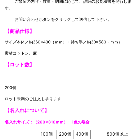
ご希望の内容・数量・納期に応じて、詳細のお見積書を発行しま
す。
お問い合わせボタンをクリックして送信して下さい。
【商品仕様】
サイズ本体／約360×430（ｍｍ）・持ち手／約30×580（ｍｍ）
素材コットン、麻
【ロット数】
200個
ロット未満のご注文も承ります
【名入れについて】
名
入れサイズ
：（260×310ｍｍ） 1色の場合
100個
200個
400個
800個以上