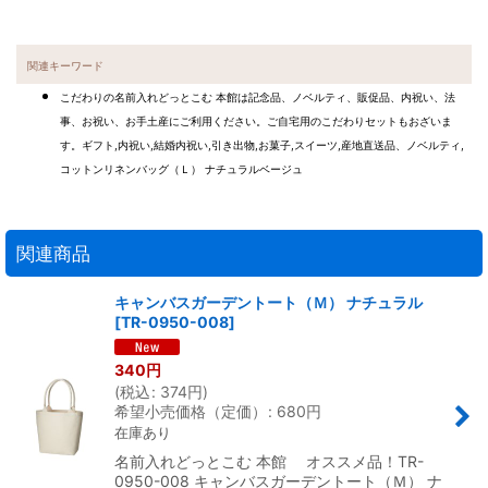
関連キーワード
こだわりの名前入れどっとこむ 本館は記念品、ノベルティ、販促品、内祝い、法
事、お祝い、お手土産にご利用ください。ご自宅用のこだわりセットもおざいま
す。ギフト,内祝い,結婚内祝い,引き出物,お菓子,スイーツ,産地直送品、ノベルティ,
コットンリネンバッグ（Ｌ） ナチュラルベージュ
関連商品
キャンバスガーデントート（Ｍ） ナチュラル
[
TR-0950-008
]
340
円
(
税込
:
374
円
)
希望小売価格（定価）
:
680
円
在庫あり
名前入れどっとこむ 本館 オススメ品！TR-
0950-008 キャンバスガーデントート（Ｍ） ナ