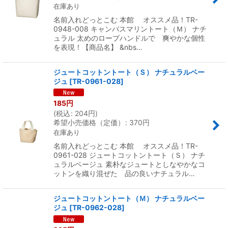
在庫あり
名前入れどっとこむ 本館 オススメ品！TR-
0948-008 キャンバスマリントート（Ｍ） ナチ
ュラル 太めのロープハンドルで 爽やかな個性
を表現！【商品名】 &nbs…
ジュートコットントート（Ｓ） ナチュラルベー
ジュ
[
TR-0961-028
]
185
円
(
税込
:
204
円
)
希望小売価格（定価）
:
370
円
在庫あり
名前入れどっとこむ 本館 オススメ品！TR-
0961-028 ジュートコットントート（Ｓ） ナチ
ュラルベージュ 素朴なジュートとしなやかなコ
ットンを織り混ぜた 品の良いナチュラル…
ジュートコットントート（Ｍ） ナチュラルベー
ジュ
[
TR-0962-028
]