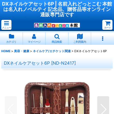
DXネイルケアセット6P | 名前入れどっとこむ 本館
は名入れノベルティ 記念品、贈答品等オンライン
通販専門店です
メニュー
カート
カテゴリ
マイページ
商品検索
ご利用案内
HOME
>
美容・健康
>
ネイルケア/エチケット関連
>
DXネイルケアセット6P
DXネイルケアセット6P
[
ND-N2417
]