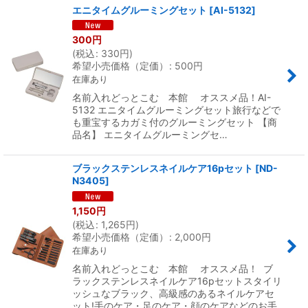
エニタイムグルーミングセット
[
AI-5132
]
300
円
(
税込
:
330
円
)
希望小売価格（定価）
:
500
円
在庫あり
名前入れどっとこむ 本館 オススメ品！AI-
5132 エニタイムグルーミングセット旅行などで
も重宝するカガミ付のグルーミングセット 【商
品名】 エニタイムグルーミングセ…
ブラックステンレスネイルケア16pセット
[
ND-
N3405
]
1,150
円
(
税込
:
1,265
円
)
希望小売価格（定価）
:
2,000
円
在庫あり
名前入れどっとこむ 本館 オススメ品！ ブ
ラックステンレスネイルケア16pセットスタイリ
ッシュなブラック、高級感のあるネイルケアセ
ット!手のケア・足のケア・顔のケアなどのお手