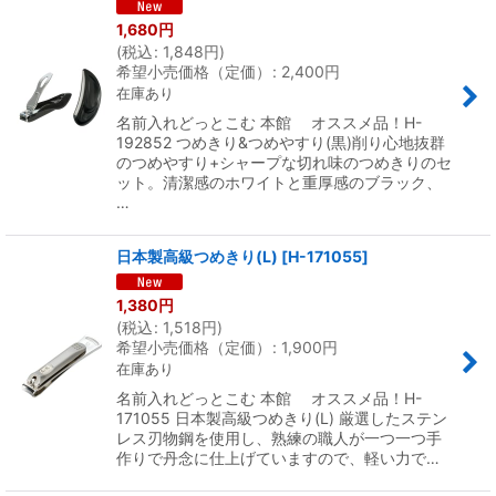
1,680
円
(
税込
:
1,848
円
)
希望小売価格（定価）
:
2,400
円
在庫あり
名前入れどっとこむ 本館 オススメ品！H-
192852 つめきり&つめやすり(黒)削り心地抜群
のつめやすり+シャープな切れ味のつめきりのセ
ット。清潔感のホワイトと重厚感のブラック、
…
日本製高級つめきり(L)
[
H-171055
]
1,380
円
(
税込
:
1,518
円
)
希望小売価格（定価）
:
1,900
円
在庫あり
名前入れどっとこむ 本館 オススメ品！H-
171055 日本製高級つめきり(L) 厳選したステン
レス刃物鋼を使用し、熟練の職人が一つ一つ手
作りで丹念に仕上げていますので、軽い力で…