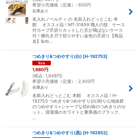
希望小売価格（定価）
:
600
円
在庫あり
名入れノベルティ の 名前入れどっとこむ 本
館 オススメ品！MT-31859 職人の技 ケース
付カーブ爪切りカットした爪が飛ばないケース
付！横向き刃で切りやすい金色の爪切り【商品
名】&nb…
つめきり&つめやすり(白)
[
H-192753
]
1,680
円
(
税込
:
1,848
円
)
希望小売価格（定価）
:
2,400
円
在庫あり
名前入れどっとこむ 本館 オススメ品！H-
192753 つめきり&つめやすり(白)削り心地抜群
のつめやすり+シャープな切れ味のつめきりのセ
ット。清潔感のホワイトと重厚感のブラック、
…
つめきり&つめやすり(黒)
[
H-192852
]