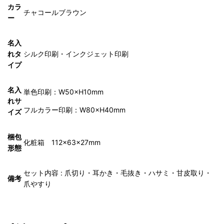
カラ
チャコールブラウン
ー
名入
れタ
シルク印刷・インクジェット印刷
イプ
名入
単色印刷：W50×H10mm
れサ
フルカラー印刷：W80×H40mm
イズ
梱包
化粧箱 112×63×27mm
形態
セット内容 : 爪切り・耳かき・毛抜き・ハサミ・甘皮取り・
備考
爪やすり