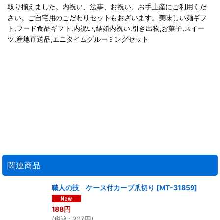
取り揃えました。内祝い、法事、お祝い、お手土産にご利用くだ
さい。ご自宅用のこだわりセットもおざいます。美味しい麺ギフ
ト,フード食品ギフト,内祝い,結婚内祝い,引き出物,お菓子,スイー
ツ,産地直送品,エニタイムグルーミングセット
関連商品
職人の技 ケース付カーブ爪切り
[
MT-31859
]
188
円
(
税込
:
207
円
)