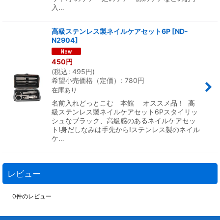
入…
高級ステンレス製ネイルケアセット6P
[
ND-
N2904
]
450
円
(
税込
:
495
円
)
希望小売価格（定価）
:
780
円
在庫あり
名前入れどっとこむ 本館 オススメ品！ 高
級ステンレス製ネイルケアセット6Pスタイリッ
シュなブラック、高級感のあるネイルケアセッ
ト!身だしなみは手先から!ステンレス製のネイル
ケ…
レビュー
0
件のレビュー