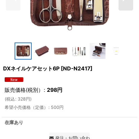
DXネイルケアセット6P
[
ND-N2417
]
販売価格(税別）
:
298
円
(
税込
:
328
円
)
希望小売価格（定価）
:
500
円
在庫あり
発注・お問い合わせ・見積もり依頼