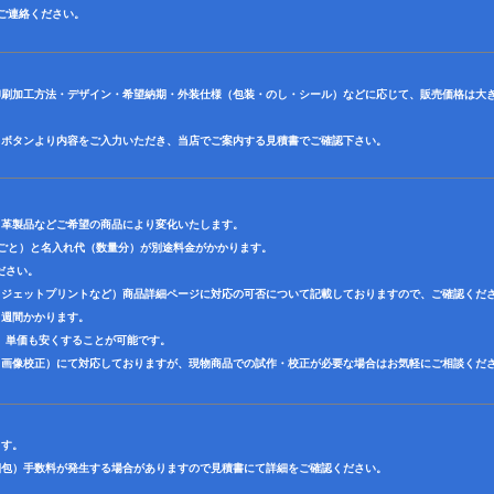
田迄ご連絡ください。
印刷加工方法・デザイン・希望納期・外装仕様（包装・のし・シール）などに応じて、販売価格は大
】ボタンより内容をご入力いただき、当店でご案内する見積書でご確認下さい。
・革製品などご希望の商品により変化いたします。
色ごと）と名入れ代（数量分）が別途料金がかかります。
ださい。
クジェットプリントなど）商品詳細ページに対応の可否について記載しておりますので、ご確認くだ
３週間かかります。
、単価も安くすることが可能です。
（画像校正）にて対応しておりますが、現物商品での試作・校正が必要な場合はお気軽にご相談くだ
ます。
梱包）手数料が発生する場合がありますので見積書にて詳細をご確認ください。