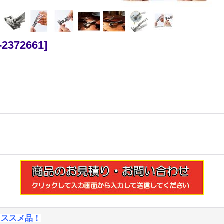
-2372661
]
オススメ品！