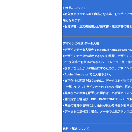
お支払いについて
■名入れオリジナル加工商品となる為、お支払いに
始となります。
■お見積書・注文確認書及び請求書・注文請書の書
デザインの作成 データ入稿
■デザインデータ入稿先：
maeda@namaeire.ocnk.
■デザインデータ作成ができないお客様、デザイン
データ入稿でお困りの皆さんへ トレース・版下作
■きれいな仕上がりの製品にするために、デザイン
●Adobe Illustrator でご入稿下さい。
●文字化けの問題を防ぐために、データは必ず全て
一部でもアウトラインがとれていない場合、再送
●写真などの画像を配置した場合は、必ず同じフォル
●色指定する場合は、DIC・PANETONEナンバー
●商品の材質や色等により色目が変わる場合があり
●データをご送付頂く場合、メールで上記アドレス
送料・配送について