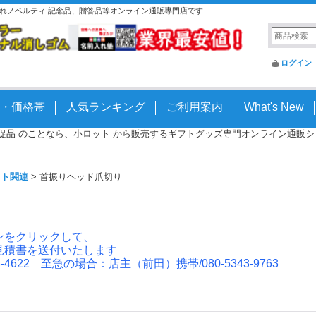
名入れノベルティ,記念品、贈答品等オンライン通販専門店です
ログイン
・価格帯
人気ランキング
ご利用案内
What's New
 販促品 のことなら、小ロット から販売するギフトグッズ専門オンライン通販ショッ
ット関連
>
首振りヘッド爪切り
ンをクリックして、
見積書を送付いたします
4622 至急の場合：店主（前田）携帯/080-5343-9763