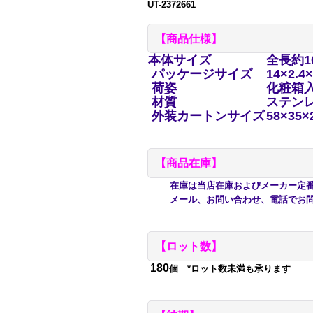
UT-2372661
【商品仕様】
本体サイズ
全長約1
パッケージサイズ
14×2.4
荷姿
化粧箱
材質
ステン
外装カートンサイズ
58×35×
【商品在庫】
在庫は当店在庫およびメーカー定番在
メール、お問い合わせ、電話でお問
【ロット数】
180
個 *ロット数未満も承ります