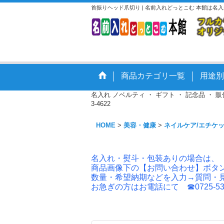
首振りヘッド爪切り | 名前入れどっとこむ 本館は
商品カテゴリ一覧
用途別
名入れ ノベルティ ・ ギフト ・ 記念品 ・
3-4622
HOME
>
美容・健康
>
ネイルケア/エチケ
名入れ・熨斗・包装ありの場合は、
商品画像下の【お問い合わせ】ボタ
数量・希望納期などを入力→質問・
お急ぎの方はお電話にて ☎0725-53-