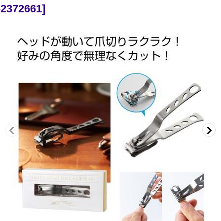
-2372661
]