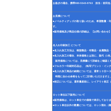
お急ぎの場合、携帯080-5343-9763 担当：前
お見積について
■ノベルティグッズの取り扱いのため、希望数量・
す。
■販売価格及び商品仕様の詳細は、【お問い合わせ
名入れ印刷加工 について
■名入れ加工方法は、樹脂製品・布製品・金属製品
■名入れ加工の場合、本体価格とは別に、版代（1
販売価格については、見積書にて詳細をご確認く
■フルカラー印刷対応品は、（転写プリント・イン
■名入れ加工商品の納期については、通常１０日〜
時期に合わせ余裕をもってご計画いただけますと
■校正については、通常量産前に、レイアウト校正
ロット単位以下販売について
■販売価格は、ロット単位での価格で表示しており
■ロット単位以外の数量については、ロット割れ（