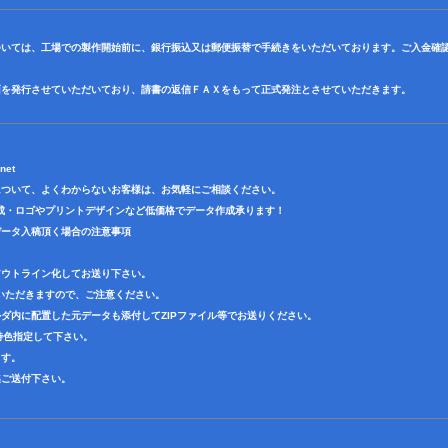
ついては、工場での製作開始前に、銀行振込又は郵便振替で手続きをいただいております。ご入金確
面を発行させていただいており、請書の返信ＦＡＸをもって正式発注とさせていただきます。
net
について、よくわからないお客様は、お気軽にご相談ください。
成・ロゴやプリントデザインなど低価格でデータ作成承ります！
データ入稿頂く場合の注意事項
アウトライン化してお送り下さい。
いただきますので、ご注意ください。
ダ内に配置した元データも添付してZIPファイル等でお送りください。
で特色指定して下さい。
ます。
迄ご送付下さい。