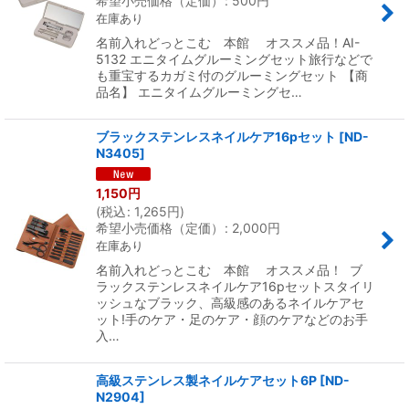
希望小売価格（定価）
:
500
円
在庫あり
名前入れどっとこむ 本館 オススメ品！AI-
5132 エニタイムグルーミングセット旅行などで
も重宝するカガミ付のグルーミングセット 【商
品名】 エニタイムグルーミングセ…
ブラックステンレスネイルケア16pセット
[
ND-
N3405
]
1,150
円
(
税込
:
1,265
円
)
希望小売価格（定価）
:
2,000
円
在庫あり
名前入れどっとこむ 本館 オススメ品！ ブ
ラックステンレスネイルケア16pセットスタイリ
ッシュなブラック、高級感のあるネイルケアセ
ット!手のケア・足のケア・顔のケアなどのお手
入…
高級ステンレス製ネイルケアセット6P
[
ND-
N2904
]