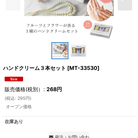
ハンドクリーム３本セット
[
MT-33530
]
販売価格(税別）
:
268
円
(
税込
:
295
円
)
オープン価格
在庫あり
発注・お問い合わせ・見積もり依頼