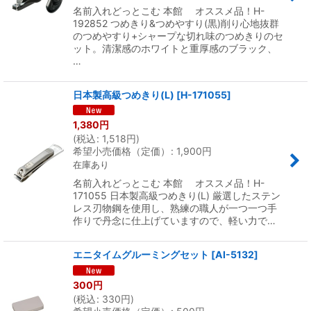
名前入れどっとこむ 本館 オススメ品！H-
192852 つめきり&つめやすり(黒)削り心地抜群
のつめやすり+シャープな切れ味のつめきりのセ
ット。清潔感のホワイトと重厚感のブラック、
…
日本製高級つめきり(L)
[
H-171055
]
1,380
円
(
税込
:
1,518
円
)
希望小売価格（定価）
:
1,900
円
在庫あり
名前入れどっとこむ 本館 オススメ品！H-
171055 日本製高級つめきり(L) 厳選したステン
レス刃物鋼を使用し、熟練の職人が一つ一つ手
作りで丹念に仕上げていますので、軽い力で…
エニタイムグルーミングセット
[
AI-5132
]
300
円
(
税込
:
330
円
)