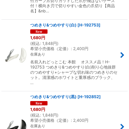
付カーブ爪切りカットした爪が飛ばないケース
付！横向き刃で切りやすい金色の爪切り【商品
名】&nb…
つめきり&つめやすり(白)
[
H-192753
]
1,680
円
(
税込
:
1,848
円
)
希望小売価格（定価）
:
2,400
円
在庫あり
名前入れどっとこむ 本館 オススメ品！H-
192753 つめきり&つめやすり(白)削り心地抜群
のつめやすり+シャープな切れ味のつめきりのセ
ット。清潔感のホワイトと重厚感のブラック、
…
つめきり&つめやすり(黒)
[
H-192852
]
1,680
円
(
税込
:
1,848
円
)
希望小売価格（定価）
:
2,400
円
在庫あり