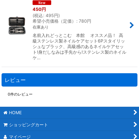
450
円
(
税込
:
495
円
)
希望小売価格（定価）
:
780
円
在庫あり
名前入れどっとこむ 本館 オススメ品！ 高
級ステンレス製ネイルケアセット6Pスタイリッ
シュなブラック、高級感のあるネイルケアセッ
ト!身だしなみは手先から!ステンレス製のネイル
ケ…
レビュー
0
件のレビュー
HOME
ショッピングカート
マイページ