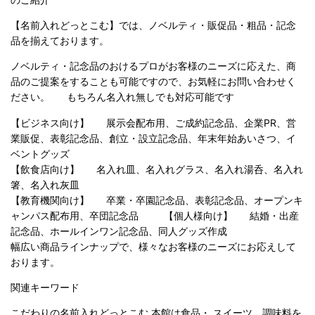
【名前入れどっとこむ】では、ノベルティ・販促品・粗品・記念
品を揃えております。
ノベルティ・記念品のおけるプロがお客様のニーズに応えた、商
品のご提案をすることも可能ですので、お気軽にお問い合わせく
ださい。 もちろん名入れ無しでも対応可能です
【ビジネス向け】 展示会配布用、ご成約記念品、企業PR、営
業販促、表彰記念品、創立・設立記念品、年末年始あいさつ、イ
ベントグッズ
【飲食店向け】 名入れ皿、名入れグラス、名入れ湯呑、名入れ
箸、名入れ灰皿
【教育機関向け】 卒業・卒園記念品、表彰記念品、オープンキ
ャンパス配布用、卒団記念品 【個人様向け】 結婚・出産
記念品、ホールインワン記念品、同人グッズ作成
幅広い商品ラインナップで、様々なお客様のニーズにお応えして
おります。
関連キーワード
こだわりの名前入れどっとこむ 本館は食品・ スイーツ、調味料を