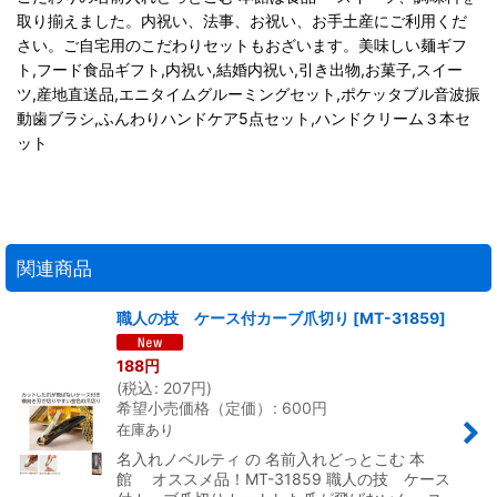
取り揃えました。内祝い、法事、お祝い、お手土産にご利用くだ
さい。ご自宅用のこだわりセットもおざいます。美味しい麺ギフ
ト,フード食品ギフト,内祝い,結婚内祝い,引き出物,お菓子,スイー
ツ,産地直送品,エニタイムグルーミングセット,ポケッタブル音波振
動歯ブラシ,ふんわりハンドケア5点セット,ハンドクリーム３本セ
ット
関連商品
職人の技 ケース付カーブ爪切り
[
MT-31859
]
188
円
(
税込
:
207
円
)
希望小売価格（定価）
:
600
円
在庫あり
名入れノベルティ の 名前入れどっとこむ 本
館 オススメ品！MT-31859 職人の技 ケース