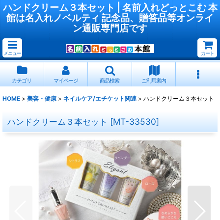
ハンドクリーム３本セット | 名前入れどっとこむ 本
館は名入れノベルティ 記念品、贈答品等オンライ
ン通販専門店です
メニュー
カート
カテゴリ
マイページ
商品検索
ご利用案内
HOME
>
美容・健康
>
ネイルケア/エチケット関連
>
ハンドクリーム３本セット
ハンドクリーム３本セット
[
MT-33530
]