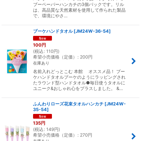
ブーペーパーハンカチの3個パックです。リル
は、高品質な天然素材を使用して作られた製品
で、環境にやさ…
ブーケハンドタオル
[
JM24W-36-54
]
100
円
(
税込
:
110
円
)
希望小売価格（定価）
:
200
円
在庫あり
名前入れどっとこむ 本館 オススメ品！ ブー
ケハンドタオルブーケのようにラッピングされ
たラウンド型ハンドタオル●毎日使うタオルに
ユニーク&おしゃれ心をプラスしました。 &…
ふんわりローズ花束タオルハンカチ
[
JM24W-
35-54
]
135
円
(
税込
:
149
円
)
希望小売価格（定価）
:
270
円