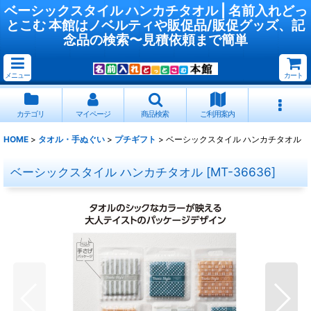
ベーシックスタイル ハンカチタオル | 名前入れどっ
とこむ 本館はノベルティや販促品/販促グッズ、記
念品の検索〜見積依頼まで簡単
メニュー
カート
カテゴリ
マイページ
商品検索
ご利用案内
HOME
>
タオル・手ぬぐい
>
プチギフト
>
ベーシックスタイル ハンカチタオル
ベーシックスタイル ハンカチタオル
[
MT-36636
]