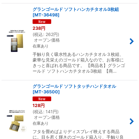
グランゴールド ソフトハンカチタオル3枚組
[
MT-36498
]
238
円
(
税込
:
262
円
)
オープン価格
在庫あり
手触り良く吸水性あるハンカチタオル３枚組、
豪華な見栄えのゴールド箱入なので、お客様に
きっと喜ばれる商品です。 【商品名】グランゴ
ールド ソフトハンカチタオル3枚組 【商…
グランゴールド ソフトタッチハンドタオル
[
MT-36500
]
128
円
(
税込
:
141
円
)
オープン価格
在庫あり
フタを畳めばよりディスプレイ映えする商品
に。目を惹く輝きのゴールド箱入り、手触り良