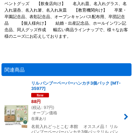
ベントグッズ 【飲食店向け】 名入れ皿、名入れグラス、名
入れ湯呑、名入れ箸、名入れ灰皿 【教育機関向け】 卒業・
卒園記念品、表彰記念品、オープンキャンパス配布用、卒団記念
品 【個人様向け】 結婚・出産記念品、ホールインワン記
念品、同人グッズ作成 幅広い商品ラインナップで、様々なお客
様のニーズにお応えしております。
関連商品
リル バンブーペーパーハンカチ3個パック
[
MT-
35977
]
88
円
(
税込
:
97
円
)
オープン価格
在庫あり
名前入れどっとこむ 本館 オススメ品！ リル
バンブーペーパーハンカチ3個パックリル バン