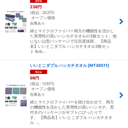
238
円
(
税込
:
262
円
)
オープン価格
在庫あり
綿とマイクロファイバー両方の機能性を活かし
た実用性の高いハンカチタオルの3枚セット。他
にない山型パッケージで注目度抜群。 【商品
名】いいとこダブル ハンカチタオル3枚セッ
ト &nb…
いいとこダブル ハンカチタオル
[
MT36511
]
98
円
(
税込
:
108
円
)
オープン価格
在庫あり
綿とマイクロファイバーを掛け合わせて、両方
の機能性を活かした実用性の高いハンカチ。窓
付きのパッケージがギフトにぴったりで
す。 【商品名】いいとこダブル ハンカチタオ
ル …