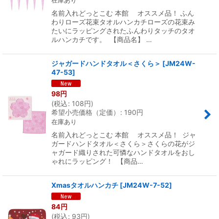
在庫あり
名前入れどっとこむ 本館 オススメ品！ ふん
わりローズ花束タオルハンカチローズの花束み
たいにラッピングされたふんわりタッチのタオ
ルハンカチです。 【商品名】 …
ジャガードハンドタオル＜さくら＞
[
JM24W-
47-53
]
98
円
(
税込
:
108
円
)
希望小売価格（定価）
:
190
円
在庫あり
名前入れどっとこむ 本館 オススメ品！ ジャ
ガードハンドタオル＜さくら＞さくらの花がジ
ャガード織りされた可憐なハンドタオルをおし
ゃれにラッピング！ 【商品…
Xmasタオルハンカチ
[
JM24W-7-52
]
84
円
(
税込
:
93
円
)