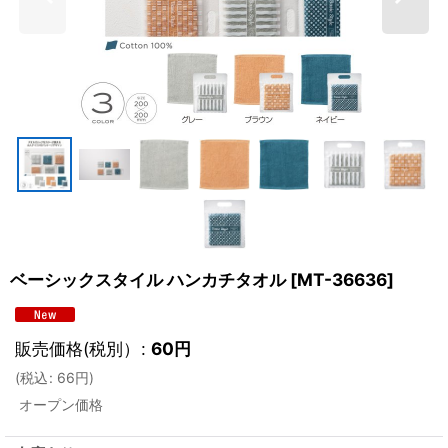
ベーシックスタイル ハンカチタオル
[
MT-36636
]
販売価格(税別）
:
60
円
(
税込
:
66
円
)
オープン価格