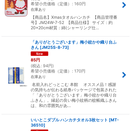
希望小売価格（定価）
:
160
円
在庫あり
【商品名】Xmasタオルハンカチ 【商品管理番
号】JM24W-7-52 【商品仕様】 サイズ：約
20×20cm材質：綿(シャーリング仕…
「ありがとうございます」梅小紋かや織り台ふ
きん
[
JM25S-8-73
]
85
円
(
税込
:
94
円
)
希望小売価格（定価）
:
170
円
在庫あり
名前入れどっとこむ 本館 オススメ品！感謝
の気持ちが伝わる紙巻パッケージで包装された
「「ありがとうございます」梅小紋かや織り台
ふきん」。縁起の良い梅小紋柄の蚊帳織ふきん
は、和の雰囲気があ…
いいとこダブル ハンカチタオル3枚セット
[
MT-
36510
]