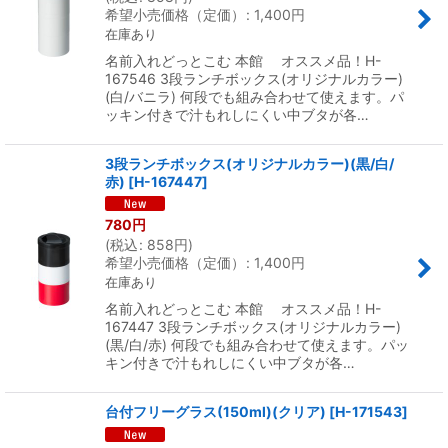
希望小売価格（定価）
:
1,400
円
在庫あり
名前入れどっとこむ 本館 オススメ品！H-
167546 3段ランチボックス(オリジナルカラー)
(白/バニラ) 何段でも組み合わせて使えます。パ
ッキン付きで汁もれしにくい中ブタが各…
3段ランチボックス(オリジナルカラー)(黒/白/
赤)
[
H-167447
]
780
円
(
税込
:
858
円
)
希望小売価格（定価）
:
1,400
円
在庫あり
名前入れどっとこむ 本館 オススメ品！H-
167447 3段ランチボックス(オリジナルカラー)
(黒/白/赤) 何段でも組み合わせて使えます。パッ
キン付きで汁もれしにくい中ブタが各…
台付フリーグラス(150ml)(クリア)
[
H-171543
]