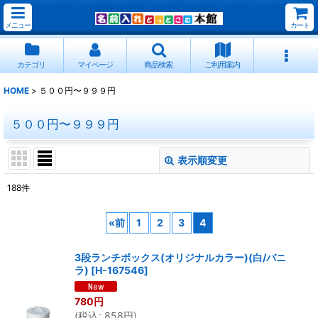
メニュー
カート
カテゴリ
マイページ
商品検索
ご利用案内
HOME
>
５００円〜９９９円
５００円〜９９９円
表示順変更
閉じる
188
件
表示数
:
«
前
1
2
3
4
並び順
:
3段ランチボックス(オリジナルカラー)(白/バニ
ラ)
[
H-167546
]
絞り込む
780
円
(
税込
:
858
円
)