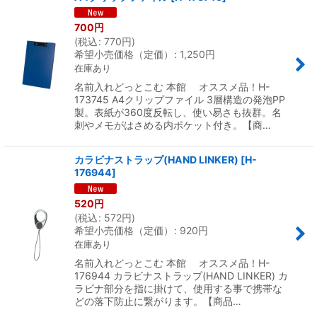
700
円
(
税込
:
770
円
)
希望小売価格（定価）
:
1,250
円
在庫あり
名前入れどっとこむ 本館 オススメ品！H-
173745 A4クリップファイル 3層構造の発泡PP
製。表紙が360度反転し、使い易さも抜群。名
刺やメモがはさめる内ポケット付き。【商…
カラビナストラップ(HAND LINKER)
[
H-
176944
]
520
円
(
税込
:
572
円
)
希望小売価格（定価）
:
920
円
在庫あり
名前入れどっとこむ 本館 オススメ品！H-
176944 カラビナストラップ(HAND LINKER) カ
ラビナ部分を指に掛けて、使用する事で携帯な
どの落下防止に繋がります。【商品…