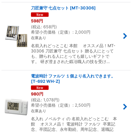
刀匠兼守 七点セット
[
MT-30306
]
598
円
(
税込
:
658
円
)
希望小売価格（定価）
:
2,000
円
在庫あり
名前入れどっとこむ 本館 オススメ品！MT-
30306 刀匠兼守 七点セット 贈る人にとって
も、贈られる人にとっても嬉しいギフトで
す。 研ぎ澄まされた鍛冶職人の技を受け…
電波時計 ファルツ １個より名入れできます。
[
T-692 WH-Z
]
980
円
(
税込
:
1,078
円
)
希望小売価格（定価）
:
2,500
円
在庫あり
名入れ ノベルティ の 名前入れどっとこむ 本
館 オススメ品！ 電波時計 ファルツ 卒業記
念、卒団記念、永年勤続、周年記念、退職記