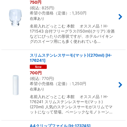
750
円
(
税込
:
825
円
)
希望小売価格（定価）
:
1,350
円
在庫あり
名前入れどっとこむ 本館 オススメ品！H-
171543 台付フリーグラス(150ml)(クリア) 冷酒
などにぴったりの形状ですが、ホテルバイキン
グのスイーツ用にも多く使われている…
スリムステンレスサーモ(マット)(270ml)
[
H-
176241
]
700
円
(
税込
:
770
円
)
希望小売価格（定価）
:
1,250
円
在庫あり
名前入れどっとこむ 本館 オススメ品！H-
176241 スリムステンレスサーモ(マット)
(270ml) 人気のステンレスサーモがスリムでマ
ットになって登場。ベーシックなモノトーン…
A4クリップファイル
[
H-173745
]