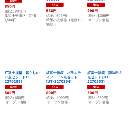
850
円
550
円
999
円
(
税込
:
935
円
)
希望小売価格（定価）
:
(
税込
:
605
円
)
(
税込
:
1,099
円
)
1,500
円
希望小売価格（定価）
:
オープン価格
980
円
紅富士福箱 暮らしの
紅富士福箱 バラエテ
紅富士福箱 調味料３
６点セット
[
UT-
ィフード５点セット
点セット
[
UT-
2270259
]
[
UT-2270254
]
2270253
]
599
円
999
円
599
円
(
税込
:
659
円
)
(
税込
:
1,099
円
)
(
税込
:
659
円
)
オープン価格
オープン価格
オープン価格