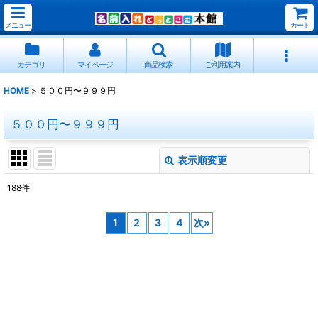
メニュー
カート
カテゴリ
マイページ
商品検索
ご利用案内
HOME
>
５００円〜９９９円
５００円〜９９９円
表示順変更
閉じる
188
件
表示数
:
1
2
3
4
次
»
並び順
:
絞り込む