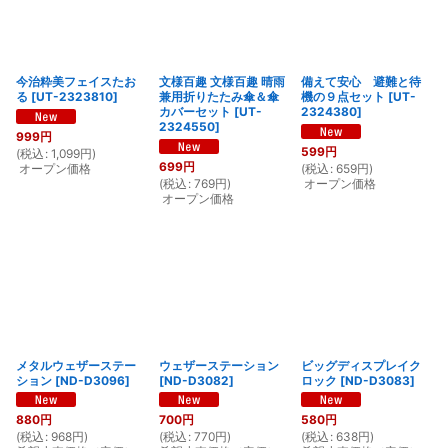
今治粋美フェイスたお
文様百趣 文様百趣 晴雨
備えて安心 避難と待
る
[
UT-2323810
]
兼用折りたたみ傘＆傘
機の９点セット
[
UT-
カバーセット
[
UT-
2324380
]
2324550
]
999
円
599
円
(
税込
:
1,099
円
)
699
円
オープン価格
(
税込
:
659
円
)
(
税込
:
769
円
)
オープン価格
オープン価格
メタルウェザーステー
ウェザーステーション
ビッグディスプレイク
ション
[
ND-D3096
]
[
ND-D3082
]
ロック
[
ND-D3083
]
880
円
700
円
580
円
(
税込
:
968
円
)
(
税込
:
770
円
)
(
税込
:
638
円
)