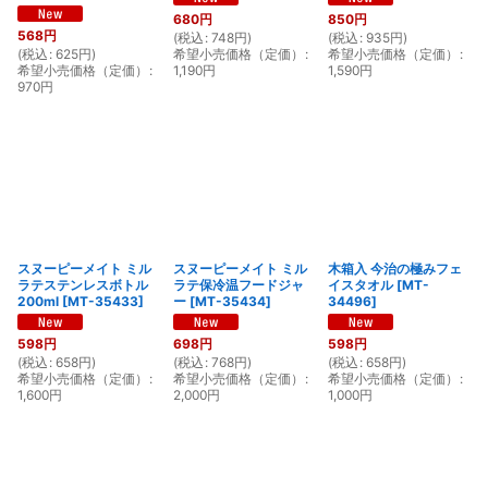
680
円
850
円
568
円
(
税込
:
748
円
)
(
税込
:
935
円
)
(
税込
:
625
円
)
希望小売価格（定価）
:
希望小売価格（定価）
:
希望小売価格（定価）
:
1,190
円
1,590
円
970
円
スヌーピーメイト ミル
スヌーピーメイト ミル
木箱入 今治の極みフェ
ラテステンレスボトル
ラテ保冷温フードジャ
イスタオル
[
MT-
200ml
[
MT-35433
]
ー
[
MT-35434
]
34496
]
598
円
698
円
598
円
(
税込
:
658
円
)
(
税込
:
768
円
)
(
税込
:
658
円
)
希望小売価格（定価）
:
希望小売価格（定価）
:
希望小売価格（定価）
:
1,600
円
2,000
円
1,000
円