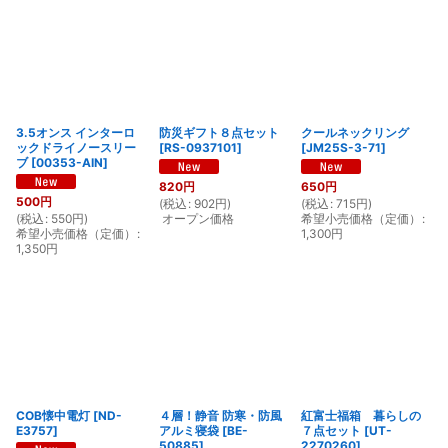
3.5オンス インターロ
防災ギフト８点セット
クールネックリング
ックドライノースリー
[
RS-0937101
]
[
JM25S-3-71
]
ブ
[
00353-AIN
]
820
円
650
円
500
円
(
税込
:
902
円
)
(
税込
:
715
円
)
(
税込
:
550
円
)
オープン価格
希望小売価格（定価）
:
希望小売価格（定価）
:
1,300
円
1,350
円
COB懐中電灯
[
ND-
４層！静音 防寒・防風
紅富士福箱 暮らしの
E3757
]
アルミ寝袋
[
BE-
７点セット
[
UT-
50885
]
2270260
]