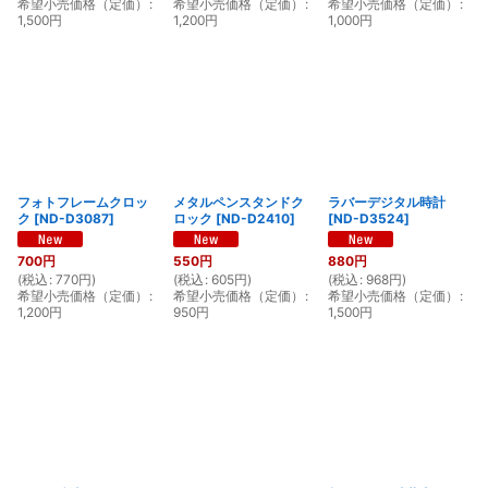
希望小売価格（定価）
:
希望小売価格（定価）
:
希望小売価格（定価）
:
1,500
円
1,200
円
1,000
円
フォトフレームクロッ
メタルペンスタンドク
ラバーデジタル時計
ク
[
ND-D3087
]
ロック
[
ND-D2410
]
[
ND-D3524
]
700
円
550
円
880
円
(
税込
:
770
円
)
(
税込
:
605
円
)
(
税込
:
968
円
)
希望小売価格（定価）
:
希望小売価格（定価）
:
希望小売価格（定価）
:
1,200
円
950
円
1,500
円