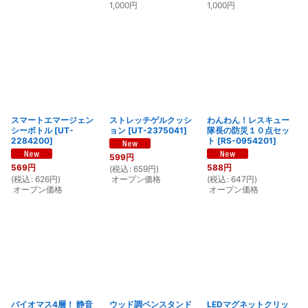
1,000
円
1,000
円
スマートエマージェン
ストレッチゲルクッシ
わんわん！レスキュー
シーボトル
[
UT-
ョン
[
UT-2375041
]
隊長の防災１０点セッ
2284200
]
ト
[
RS-0954201
]
599
円
569
円
588
円
(
税込
:
659
円
)
(
税込
:
626
円
)
オープン価格
(
税込
:
647
円
)
オープン価格
オープン価格
バイオマス4層！ 静音
ウッド調ペンスタンド
LEDマグネットクリッ