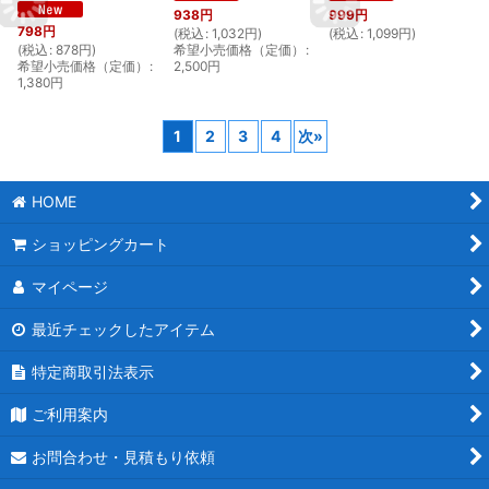
938
円
999
円
798
円
(
税込
:
1,032
円
)
(
税込
:
1,099
円
)
(
税込
:
878
円
)
希望小売価格（定価）
:
希望小売価格（定価）
:
2,500
円
1,380
円
1
2
3
4
次
»
HOME
ショッピングカート
マイページ
最近チェックしたアイテム
特定商取引法表示
ご利用案内
お問合わせ・見積もり依頼