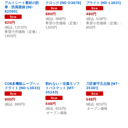
アルミシート素材の防
クロック
[
ND-D3678
]
プライト
[
ND-L3631
]
寒・防風寝袋
[
BE-
62095
]
880
円
480
円
(
税込
:
968
円
)
(
税込
:
528
円
)
920
円
希望小売価格（定価）
:
希望小売価格（定価）
:
(
税込
:
1,012
円
)
1,500
円
850
円
希望小売価格（定価）
:
1,650
円
COB多機能ムーブヘッ
割れない！珪藻土ソフ
刀匠兼守五点揃
[
MT-
ドライト
[
ND-L3633
]
トバスマット
[
MT-
35381
]
35243
]
900
円
548
円
548
円
(
税込
:
990
円
)
(
税込
:
603
円
)
(
税込
:
603
円
)
オープン価格
オープン価格