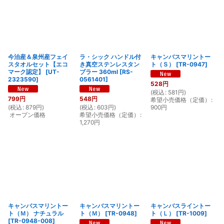
今治産＆泉州産フェイ
ラ・シック ハンドル付
キャンバスマリントー
スタオルセット【エコ
き真空ステンレスタン
ト（Ｓ）
[
TR-0947
]
マーク認定】
[
UT-
ブラー 360ml
[
RS-
2323590
]
0561401
]
528
円
(
税込
:
581
円
)
799
円
548
円
希望小売価格（定価）
:
(
税込
:
879
円
)
(
税込
:
603
円
)
900
円
オープン価格
希望小売価格（定価）
:
1,270
円
キャンバスマリントー
キャンバスマリントー
キャンバスライントー
ト（Ｍ） ナチュラル
ト（Ｍ）
[
TR-0948
]
ト（Ｌ）
[
TR-1009
]
[
TR-0948-008
]