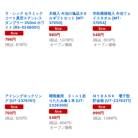
ラ・シック セラミック
木箱入 今治の逸品タオ
市松模様箱入 今治フェ
コート真空ステンレス
ルギフトセット
[
MT-
イスタオル
[
MT-
タンブラー 350ml ホワ
37050
]
37054
]
イト
[
RS-0248001
]
980
円
548
円
798
円
(
税込
:
1,078
円
)
(
税込
:
603
円
)
(
税込
:
878
円
)
オープン価格
オープン価格
アイシングネックリン
晴雨兼用 ３ｉｎ１折
ＭＹＢＡＮＫ 電子型
グ
[
UT-2376741
]
りたたみ傘１本
[
UT-
貯金箱
[
UT-2376371
]
2326300
]
750
円
999
円
549
円
(
税込
:
825
円
)
(
税込
:
1,099
円
)
(
税込
:
604
円
)
オープン価格