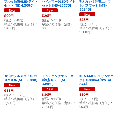
アルミ防滴9LEDライト
ハイパワー9LEDライト
割れない！珪藻土ソフ
セット
[
ND-L3090
]
セット
[
ND-L2370
]
トバスマット
[
MT-
35243
]
800
円
520
円
548
円
(
税込
:
880
円
)
(
税込
:
572
円
)
希望小売価格（定価）
:
希望小売価格（定価）
:
(
税込
:
603
円
)
1,400
円
880
円
希望小売価格（定価）
:
1,500
円
今治ホテルスタイル バ
モシモニソナエル 車
KUMAMON.スリムマグ
スタオル
[
MT-35338
]
載9点セット
[
MT-
ボトル330ml
[
SW-AI-
34969
]
844
]
938
円
880
円
550
円
(
税込
:
1,032
円
)
希望小売価格（定価）
:
(
税込
:
968
円
)
(
税込
:
605
円
)
2,500
円
希望小売価格（定価）
:
希望小売価格（定価）
:
2,800
円
960
円