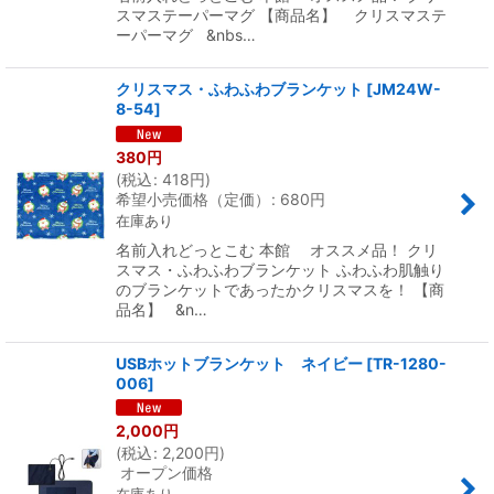
スマステーパーマグ 【商品名】 クリスマステ
ーパーマグ &nbs…
クリスマス・ふわふわブランケット
[
JM24W-
8-54
]
380
円
(
税込
:
418
円
)
希望小売価格（定価）
:
680
円
在庫あり
名前入れどっとこむ 本館 オススメ品！ クリ
スマス・ふわふわブランケット ふわふわ肌触り
のブランケットであったかクリスマスを！ 【商
品名】 &n…
USBホットブランケット ネイビー
[
TR-1280-
006
]
2,000
円
(
税込
:
2,200
円
)
オープン価格