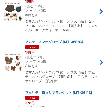
168
円
(
税込
:
185
円
)
オープン価格
在庫あり
名前入れどっとこむ 本館 オススメ品！ ２ス
タイル ネックウォーマー 【商品名】 ２スタ
イル ネックウォーマー &nbs…
アムテ スマホグローブ
[
MT-36086
]
148
円
(
税込
:
163
円
)
オープン価格
在庫あり
名前入れどっとこむ 本館 オススメ品！ アム
テ スマホグローブ 【商品名】 アムテ スマ
ホグローブ 【商品管…
フェリテ 筒入りブランケット
[
MT-36113
]
278
円