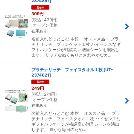
2374841
]
399
円
(
税込
:
439
円
)
オープン価格
在庫あり
名前入れどっとこむ 本館 オススメ品！ プラ
チナリッチ ブランケット１枚 ハイセンスなギ
フトパッケージが格調高い贈呈シーンを演出し
ます。 リッチなぬくもりとさわやかなカ…
プラチナリッチ フェイスタオル１枚
[
UT-
2374821
]
249
円
(
税込
:
274
円
)
オープン価格
在庫あり
名前入れどっとこむ 本館 オススメ品！ プラ
チナリッチ フェイスタオル１枚 ハイセンスな
ギフトパッケージが格調高い贈呈シーンを演出
します。 豊かな毎日のため…