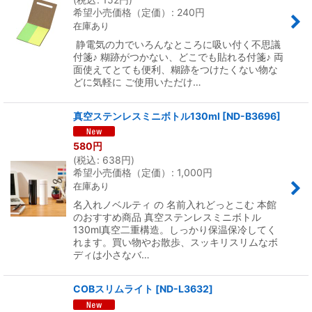
希望小売価格（定価）
:
240
円
在庫あり
静電気の力でいろんなところに吸い付く不思議
付箋♪ 糊跡がつかない、どこでも貼れる付箋♪ 両
面使えてとても便利、糊跡をつけたくない物な
どに気軽に ご使用いただけ…
真空ステンレスミニボトル130ml
[
ND-B3696
]
580
円
(
税込
:
638
円
)
希望小売価格（定価）
:
1,000
円
在庫あり
名入れノベルティ の 名前入れどっとこむ 本館
のおすすめ商品 真空ステンレスミニボトル
130ml真空二重構造。しっかり保温保冷してく
れます。買い物やお散歩、スッキリスリムなボ
ディは小さなバ…
COBスリムライト
[
ND-L3632
]