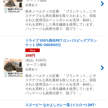
オープン価格
在庫あり
秋冬ノベルティの定番、「ブランケット」にサ
ステナブルな再生素材を取り入れました。回収
された使用済みペットボトルを洗浄・粉砕し、
それを原料とした再生繊維を使用しています。
パッケージも紙巻仕様で、脱プラ・…
リライブ 100%再生PET ロンバスビッグブラン
ケット
[
RS-0606401
]
398
円
(
税込
:
438
円
)
オープン価格
在庫あり
秋冬ノベルティの定番、「ブランケット」にサ
ステナブルな再生素材を取り入れました。回収
された使用済みペットボトルを洗浄・粉砕し、
それを原料とした再生繊維を使用しています。
パッケージも紙巻仕様で、脱プラ・…
スヌーピー なかよしカレー皿 (イエロー)
[
MT-