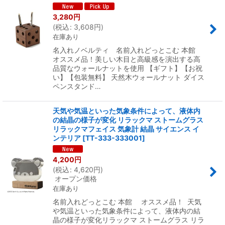
3,280
円
(
税込
:
3,608
円
)
在庫あり
名入れノベルティ 名前入れどっとこむ 本館
オススメ品！美しい木目と高級感を演出する高
品質なウォールナットを使用 【ギフト】【お祝
い】【包装無料】 天然木ウォールナット ダイス
ペンスタンド…
天気や気温といった気象条件によって、液体内
の結晶の様子が変化 リラックマ ストームグラス
リラックマフェイス 気象計 結晶 サイエンス イ
ンテリア
[
TT-333-333001
]
4,200
円
(
税込
:
4,620
円
)
オープン価格
在庫あり
名前入れどっとこむ 本館 オススメ品！ 天気
や気温といった気象条件によって、液体内の結
晶の様子が変化リラックマ ストームグラス リラ