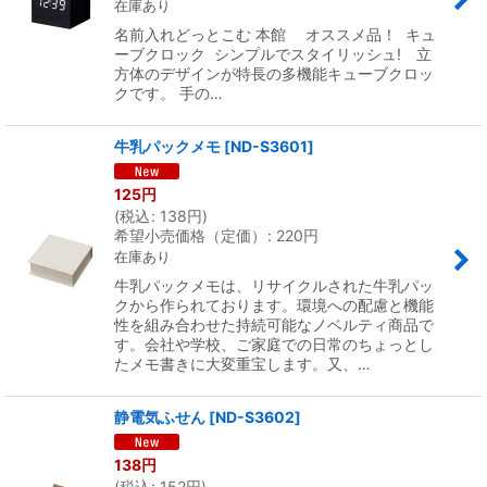
在庫あり
名前入れどっとこむ 本館 オススメ品！ キュ
ーブクロック シンプルでスタイリッシュ! 立
方体のデザインが特長の多機能キューブクロッ
クです。 手の…
牛乳パックメモ
[
ND-S3601
]
125
円
(
税込
:
138
円
)
希望小売価格（定価）
:
220
円
在庫あり
牛乳パックメモは、リサイクルされた牛乳パッ
クから作られております。環境への配慮と機能
性を組み合わせた持続可能なノベルティ商品で
す。会社や学校、ご家庭での日常のちょっとし
たメモ書きに大変重宝します。又、…
静電気ふせん
[
ND-S3602
]
138
円
(
税込
:
152
円
)