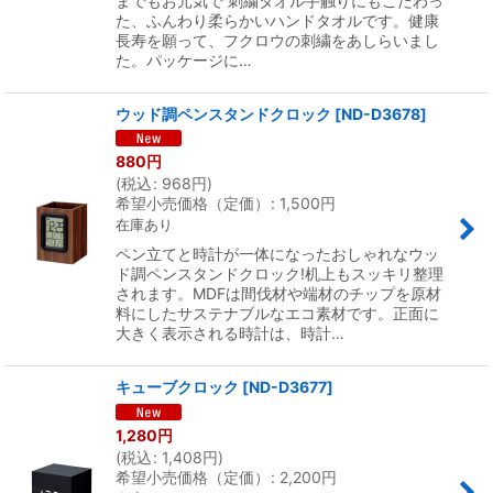
までもお元気で 刺繍タオル手触りにもこだわっ
た、ふんわり柔らかいハンドタオルです。健康
長寿を願って、フクロウの刺繍をあしらいまし
た。パッケージに…
ウッド調ペンスタンドクロック
[
ND-D3678
]
880
円
(
税込
:
968
円
)
希望小売価格（定価）
:
1,500
円
在庫あり
ペン立てと時計が一体になったおしゃれなウッ
ド調ペンスタンドクロック!机上もスッキリ整理
されます。MDFは間伐材や端材のチップを原材
料にしたサステナブルなエコ素材です。正面に
大きく表示される時計は、時計…
キューブクロック
[
ND-D3677
]
1,280
円
(
税込
:
1,408
円
)
希望小売価格（定価）
:
2,200
円