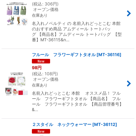
(
税込
:
306
円
)
オープン価格
在庫あり
名入れノベルティ の 名前入れどっとこむ 本館
のおすすめ商品 アムディール トートバッ
グ 【商品名】アムディール トートバッグ 【型
番】MT-36115&n…
フルール フラワーギフトタオル
[
MT-36116
]
98
円
(
税込
:
108
円
)
オープン価格
在庫あり
名前入れどっとこむ 本館 オススメ品！ フル
ール フラワーギフトタオル 【商品名】 フル
ール フラワーギフトタオル 【商品管理番号】
&…
２スタイル ネックウォーマー
[
MT-36112
]