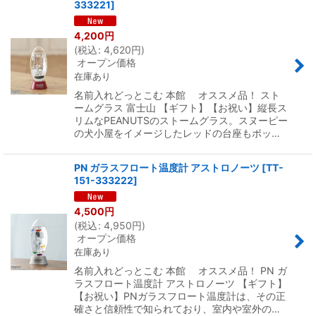
333221
]
4,200
円
(
税込
:
4,620
円
)
オープン価格
在庫あり
名前入れどっとこむ 本館 オススメ品！ スト
ームグラス 富士山 【ギフト】【お祝い】縦長ス
リムなPEANUTSのストームグラス。スヌーピー
の犬小屋をイメージしたレッドの台座もポッ…
PN ガラスフロート温度計 アストロノーツ
[
TT-
151-333222
]
4,500
円
(
税込
:
4,950
円
)
オープン価格
在庫あり
名前入れどっとこむ 本館 オススメ品！ PN ガ
ラスフロート温度計 アストロノーツ 【ギフト】
【お祝い】PNガラスフロート温度計は、その正
確さと信頼性で知られており、室内や室外の…