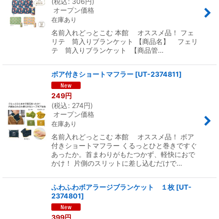
(
税込
:
306
円
)
オープン価格
在庫あり
名前入れどっとこむ 本館 オススメ品！ フェ
リテ 筒入りブランケット 【商品名】 フェリ
テ 筒入りブランケット 【商品管…
ボア付きショートマフラー
[
UT-2374811
]
249
円
(
税込
:
274
円
)
オープン価格
在庫あり
名前入れどっとこむ 本館 オススメ品！ ボア
付きショートマフラー くるっとひと巻きですぐ
あったか。首まわりがもたつかず、軽快におで
かけ！ 片側のスリットに差し込むだけで…
ふわふわボアラージブランケット １枚
[
UT-
2374801
]
399
円