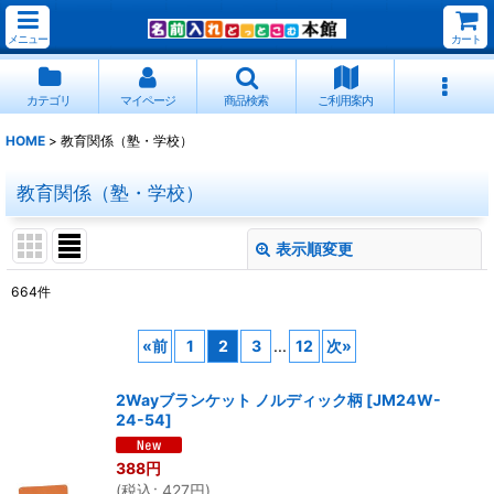
メニュー
カート
カテゴリ
マイページ
商品検索
ご利用案内
HOME
>
教育関係（塾・学校）
教育関係（塾・学校）
表示順変更
閉じる
664
件
表示数
:
«
前
1
2
3
...
12
次
»
並び順
:
2Wayブランケット ノルディック柄
[
JM24W-
24-54
]
絞り込む
388
円
(
税込
:
427
円
)