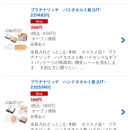
プラチナリッチ バスタオル１枚
[
UT-
2374831
]
399
円
(
税込
:
439
円
)
オープン価格
在庫あり
名前入れどっとこむ 本館 オススメ品！ プラ
チナリッチ バスタオル１枚 ハイセンスなギフ
トパッケージが格調高い贈呈シーンを演出しま
す。 大切な方に贈りたい、…
プラチナリッチ ハンドタオル１枚
[
UT-
2325360
]
169
円
(
税込
:
186
円
)
オープン価格
在庫あり
名前入れどっとこむ 本館 オススメ品！ プラ
チナリッチ ハンドタオル１枚 ハイセンスなギ