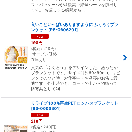
フトパッケージが格調高い贈呈シーンを演出し
ます。 お渡しする瞬間から…
良いこといっぱいありますように ふくろうブラ
ンケット
[
RS-0606201
]
198
円
(
税込
:
218
円
)
オープン価格
在庫あり
人気の「ふくろう」をデザインした、あったか
ブランケットです。サイズは約60×90cm、リビ
ングでのひと時・お仕事中・お昼寝のお供に最
適です。外出時でも、コートの上から羽織って
防寒具として利…
リライブ 100%再生PET ロンバスブランケット
[
RS-0606301
]
218
円
(
税込
:
240
円
)