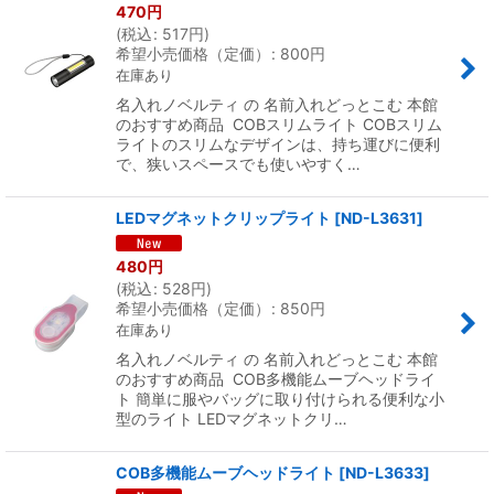
470
円
(
税込
:
517
円
)
希望小売価格（定価）
:
800
円
在庫あり
名入れノベルティ の 名前入れどっとこむ 本館
のおすすめ商品 COBスリムライト COBスリム
ライトのスリムなデザインは、持ち運びに便利
で、狭いスペースでも使いやすく…
LEDマグネットクリップライト
[
ND-L3631
]
480
円
(
税込
:
528
円
)
希望小売価格（定価）
:
850
円
在庫あり
名入れノベルティ の 名前入れどっとこむ 本館
のおすすめ商品 COB多機能ムーブヘッドライ
ト 簡単に服やバッグに取り付けられる便利な小
型のライト LEDマグネットクリ…
COB多機能ムーブヘッドライト
[
ND-L3633
]