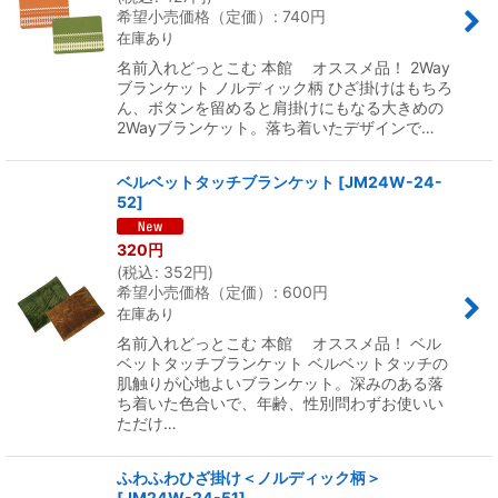
希望小売価格（定価）
:
740
円
在庫あり
名前入れどっとこむ 本館 オススメ品！ 2Way
ブランケット ノルディック柄 ひざ掛けはもちろ
ん、ボタンを留めると肩掛けにもなる大きめの
2Wayブランケット。落ち着いたデザインで…
ベルベットタッチブランケット
[
JM24W-24-
52
]
320
円
(
税込
:
352
円
)
希望小売価格（定価）
:
600
円
在庫あり
名前入れどっとこむ 本館 オススメ品！ ベル
ベットタッチブランケット ベルベットタッチの
肌触りが心地よいブランケット。深みのある落
ち着いた色合いで、年齢、性別問わずお使いい
ただけ…
ふわふわひざ掛け＜ノルディック柄＞
[
JM24W-24-51
]