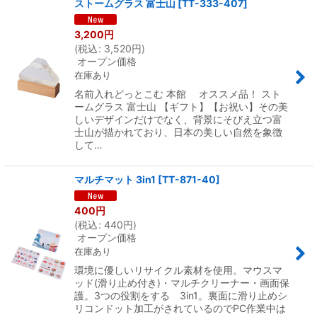
ストームグラス 富士山
[
TT-333-407
]
3,200
円
(
税込
:
3,520
円
)
オープン価格
在庫あり
名前入れどっとこむ 本館 オススメ品！ スト
ームグラス 富士山 【ギフト】【お祝い】その美
しいデザインだけでなく、背景にそびえ立つ富
士山が描かれており、日本の美しい自然を象徴
して…
マルチマット 3in1
[
TT-871-40
]
400
円
(
税込
:
440
円
)
オープン価格
在庫あり
環境に優しいリサイクル素材を使用。マウスマ
ッド(滑り止め付き)・マルチクリーナー・画面保
護。3つの役割をする 3in1。裏面に滑り止めシ
リコンドット加工がされているのでPC作業中は