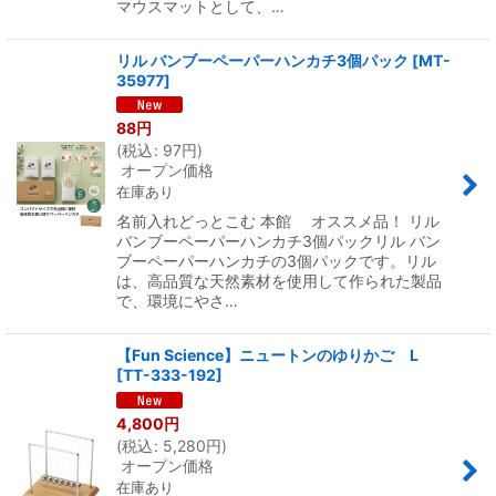
マウスマットとして、…
リル バンブーペーパーハンカチ3個パック
[
MT-
35977
]
88
円
(
税込
:
97
円
)
オープン価格
在庫あり
名前入れどっとこむ 本館 オススメ品！ リル
バンブーペーパーハンカチ3個パックリル バン
ブーペーパーハンカチの3個パックです。リル
は、高品質な天然素材を使用して作られた製品
で、環境にやさ…
【Fun Science】ニュートンのゆりかご L
[
TT-333-192
]
4,800
円
(
税込
:
5,280
円
)
オープン価格
在庫あり