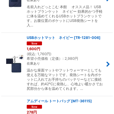
在庫あり
名前入れどっとこむ 本館 オススメ品！ USB
ホットブランケット ネイビー 効果的かつ手軽
に体を温めてくれるUSBホットブランケットで
す。お腹位置のポケットにUSB発熱シートを
入…
USBホットマット ネイビー
[
TR-1281-006
]
1,600
円
(
税込
:
1,760
円
)
希望小売価格（定価）
:
2,980
円
在庫あり
温かな座面マットやフットウォーマーとしても
使える万能なマットです。発熱シートを内ポケ
ットに入れてお手持ちのバッテリーなどに接続
すれば、約42℃に発熱し、心地よい暖かさでお
尻部分から体を温めてくれます。…
アムディール トートバッグ
[
MT-36115
]
278
円