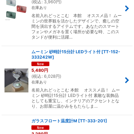
(
税込
:
3,960
円
)
在庫あり
名前入れどっとこむ 本館 オススメ品！ ムー
ミンの世界観を活かしたデザインで、癒しの空
間を演出するアイテムです。あなたのスマート
フォンやメガネを置く場所が必要な時、このス
タンドが便利に活躍…
ムーミン 砂時計15分計 LEDライト付
[
TT-152-
333242W
]
5,480
円
(
税込
:
6,028
円
)
在庫あり
名前入れどっとこむ 本館 オススメ品！ ムー
ミン 砂時計15分計 LEDライト付 素敵な装飾品
としても重宝し、インテリアのアクセントとな
り、お部屋に温かみをもたらしま…
ガラスフロート温度計M
[
TT-333-201
]
3,280
円