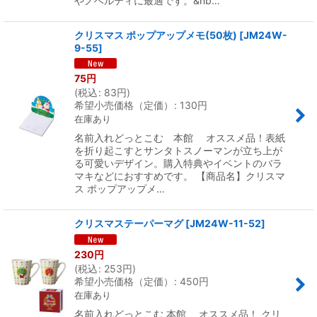
やノベルティに最適です。&nb…
クリスマス ポップアップメモ(50枚)
[
JM24W-
9-55
]
75
円
(
税込
:
83
円
)
希望小売価格（定価）
:
130
円
在庫あり
名前入れどっとこむ 本館 オススメ品！表紙
を折り起こすとサンタトスノーマンが立ち上が
る可愛いデザイン。購入特典やイベントのバラ
マキなどにおすすめです。 【商品名】クリスマ
ス ポップアップメ…
クリスマステーパーマグ
[
JM24W-11-52
]
230
円
(
税込
:
253
円
)
希望小売価格（定価）
:
450
円
在庫あり
名前入れどっとこむ 本館 オススメ品！ クリ