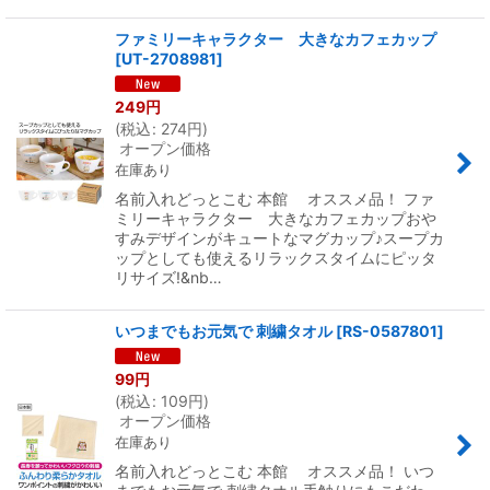
ファミリーキャラクター 大きなカフェカップ
[
UT-2708981
]
249
円
(
税込
:
274
円
)
オープン価格
在庫あり
名前入れどっとこむ 本館 オススメ品！ ファ
ミリーキャラクター 大きなカフェカップおや
すみデザインがキュートなマグカップ♪スープカ
ップとしても使えるリラックスタイムにピッタ
リサイズ!&nb…
いつまでもお元気で 刺繍タオル
[
RS-0587801
]
99
円
(
税込
:
109
円
)
オープン価格
在庫あり
名前入れどっとこむ 本館 オススメ品！ いつ