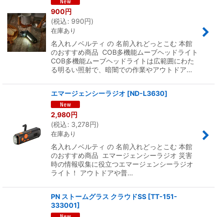
900
円
(
税込
:
990
円
)
在庫あり
名入れノベルティ の 名前入れどっとこむ 本館
のおすすめ商品 COB多機能ムーブヘッドライト
COB多機能ムーブヘッドライトは広範囲にわた
る明るい照射で、暗闇での作業やアウトドア…
エマージェンシーラジオ
[
ND-L3630
]
2,980
円
(
税込
:
3,278
円
)
在庫あり
名入れノベルティ の 名前入れどっとこむ 本館
のおすすめ商品 エマージェンシーラジオ 災害
時の情報収集に役立つエマージェンシーラジオ
ライト！ アウトドアや普…
PN ストームグラス クラウドSS
[
TT-151-
333001
]