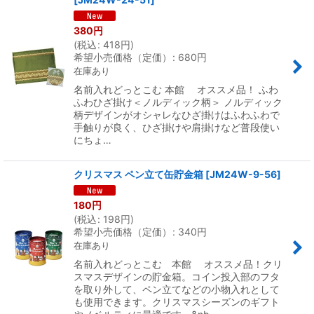
380
円
(
税込
:
418
円
)
希望小売価格（定価）
:
680
円
在庫あり
名前入れどっとこむ 本館 オススメ品！ ふわ
ふわひざ掛け＜ノルディック柄＞ ノルディック
柄デザインがオシャレなひざ掛けはふわふわで
手触りが良く、ひざ掛けや肩掛けなど普段使い
にちょ…
クリスマス ペン立て缶貯金箱
[
JM24W-9-56
]
180
円
(
税込
:
198
円
)
希望小売価格（定価）
:
340
円
在庫あり
名前入れどっとこむ 本館 オススメ品！クリ
スマスデザインの貯金箱。コイン投入部のフタ
を取り外して、ペン立てなどの小物入れとして
も使用できます。クリスマスシーズンのギフト