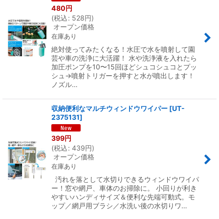
480
円
(
税込
:
528
円
)
オープン価格
在庫あり
絶対使ってみたくなる！水圧で水を噴射して園
芸や車の洗浄に大活躍！ 水や洗浄液を入れたら
加圧ポンプを10〜15回ほどシュコシュコとプッ
シュ→噴射トリガーを押すと水が噴出します！
ノズル…
収納便利なマルチウィンドウワイパー
[
UT-
2375131
]
399
円
(
税込
:
439
円
)
オープン価格
在庫あり
汚れを落として水切りできるウィンドウワイパ
ー！窓や網戸、車体のお掃除に。 小回りが利き
やすいハンディサイズ＆便利な先端可動式。モ
ップ／網戸用ブラシ／水洗い後の水切りワ…