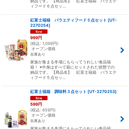
納品です。 【商品名】 紅富士福箱 バラエテ
ィフード６点セッ…
紅富士福箱 バラエティフード５点セット
[
UT-
2270254
]
999
円
(
税込
:
1,099
円
)
オープン価格
在庫あり
家族が集まる冬場にもらってうれしい食品福
箱！ ※中身はすべて箱にセットされた状態での
納品です。 【商品名】 紅富士福箱 バラエテ
ィフード５点セッ…
紅富士福箱 調味料３点セット
[
UT-2270253
]
599
円
(
税込
:
659
円
)
オープン価格
在庫あり
家族が集まる冬場にもらってうれしい食品福