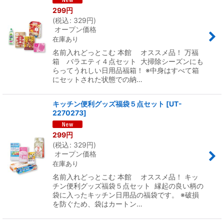
299
円
(
税込
:
329
円
)
オープン価格
在庫あり
名前入れどっとこむ 本館 オススメ品！ 万福
箱 バラエティ４点セット 大掃除シーズンにも
らってうれしい日用品福箱！ ※中身はすべて箱
にセットされた状態での納…
キッチン便利グッズ福袋５点セット
[
UT-
2270273
]
299
円
(
税込
:
329
円
)
オープン価格
在庫あり
名前入れどっとこむ 本館 オススメ品！ キッ
チン便利グッズ福袋５点セット 縁起の良い柄の
袋に入ったキッチン日用品の福袋です。 ※破損
を防ぐため、袋はカートン…