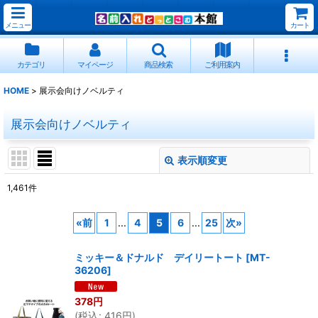
メニュー
カート
カテゴリ
マイページ
商品検索
ご利用案内
HOME
>
展示会向けノベルティ
展示会向けノベルティ
表示順変更
閉じる
1,461
件
表示数
:
«
前
1
...
4
5
6
...
25
次
»
並び順
:
ミッキー＆ドナルド デイリートート
[
MT-
36206
]
絞り込む
378
円
(
税込
:
416
円
)