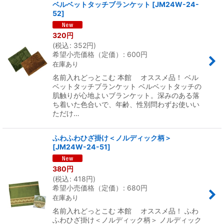
ベルベットタッチブランケット
[
JM24W-24-
52
]
320
円
(
税込
:
352
円
)
希望小売価格（定価）
:
600
円
在庫あり
名前入れどっとこむ 本館 オススメ品！ ベル
ベットタッチブランケット ベルベットタッチの
肌触りが心地よいブランケット。深みのある落
ち着いた色合いで、年齢、性別問わずお使いい
ただけ…
ふわふわひざ掛け＜ノルディック柄＞
[
JM24W-24-51
]
380
円
(
税込
:
418
円
)
希望小売価格（定価）
:
680
円
在庫あり
名前入れどっとこむ 本館 オススメ品！ ふわ
ふわひざ掛け＜ノルディック柄＞ ノルディック