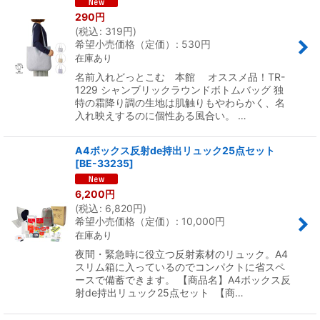
290
円
(
税込
:
319
円
)
希望小売価格（定価）
:
530
円
在庫あり
名前入れどっとこむ 本館 オススメ品！TR-
1229 シャンブリックラウンドボトムバッグ 独
特の霜降り調の生地は肌触りもやわらかく、名
入れ映えするのに個性ある風合い。 …
A4ボックス反射de持出リュック25点セット
[
BE-33235
]
6,200
円
(
税込
:
6,820
円
)
希望小売価格（定価）
:
10,000
円
在庫あり
夜間・緊急時に役立つ反射素材のリュック。A4
スリム箱に入っているのでコンパクトに省スペ
ースで備蓄できます。 【商品名】A4ボックス反
射de持出リュック25点セット 【商…