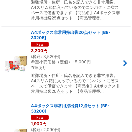
避難場所・住所・氏名を記入できる非常用袋。
A4スリム箱に入っているのでコンパクトに省ス
ペースで備蓄できます 【商品名】A4ボックス非
常用持出袋25点セット 【商品管理番…
A4ボックス非常用持出袋20点セット
[
BE-
33205
]
3,200
円
(
税込
:
3,520
円
)
希望小売価格（定価）
:
5,000
円
在庫あり
避難場所・住所・氏名を記入できる非常用袋。
A4スリム箱に入っているのでコンパクトに省ス
ペースで備蓄できます 【商品名】A4ボックス非
常用持出袋20点セット 【商品管理番…
A4ボックス非常用持出袋12点セット
[
BE-
33200
]
1,900
円
(
税込
:
2,090
円
)