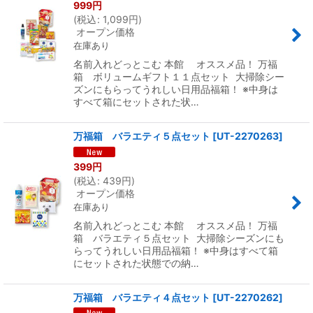
999
円
(
税込
:
1,099
円
)
オープン価格
在庫あり
名前入れどっとこむ 本館 オススメ品！ 万福
箱 ボリュームギフト１１点セット 大掃除シー
ズンにもらってうれしい日用品福箱！ ※中身は
すべて箱にセットされた状…
万福箱 バラエティ５点セット
[
UT-2270263
]
399
円
(
税込
:
439
円
)
オープン価格
在庫あり
名前入れどっとこむ 本館 オススメ品！ 万福
箱 バラエティ５点セット 大掃除シーズンにも
らってうれしい日用品福箱！ ※中身はすべて箱
にセットされた状態での納…
万福箱 バラエティ４点セット
[
UT-2270262
]