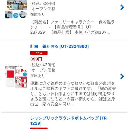
(
税込
:
329
円
)
オープン価格
在庫あり
【商品名】ファミリーキャラクター 保冷温ラ
ンチトート 【商品管理番号】 UT-
2373291 【商品仕様】 本体サイズ約30×…
紅白 錦たおる
[
UT-2324890
]
399
円
(
税込
:
439
円
)
オープン価格
在庫あり
優雅に泳ぐ錦鯉のような鮮やかな紅白の泉州タ
オルはご挨拶のギフトに最適です。 「鯉の滝登
り」ともいわれるように中国では鯉が滝を登り
きると龍になるという言い伝えから、鯉は立身
出世・家内安全を司り…
シャンブリックラウンドボトムバッグ
[
TR-
1229
]