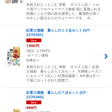
名前入れどっとこむ 本館 オススメ品！ シル
ク混アンクルウォーマー２枚組 肌に直接ふれる
内側にシルク混の糸を使用した、吸湿性が高く
やさしい肌ざわりのウォーマーです。 ボ…
紅富士福箱 暮らしの１２点セット
[
UT-
2270261
]
1,990
円
(
税込
:
2,189
円
)
オープン価格
在庫あり
名前入れどっとこむ 本館 オススメ品！ 紅富
士福箱 暮らしの１２点セット 大掃除シーズン
にもらってうれしい日用品福箱！ ※中身はすべ
て箱にセットされた状態で…
紅富士福箱 暮らしの７点セット
[
UT-
2270260
]
999
円