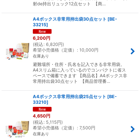
射de持出リュック12点セット 【商…
A4ボックス非常用持出袋30点セット
[
BE-
33215
]
6,200
円
(
税込
:
6,820
円
)
希望小売価格（定価）
:
10,000
円
在庫あり
避難場所・住所・氏名を記入できる非常用袋。
A4スリム箱に入っているのでコンパクトに省ス
ペースで備蓄できます 【商品名】A4ボックス非
常用持出袋30点セット 【商品管理番…
A4ボックス非常用持出袋25点セット
[
BE-
33210
]
4,650
円
(
税込
:
5,115
円
)
希望小売価格（定価）
:
7,500
円
在庫あり