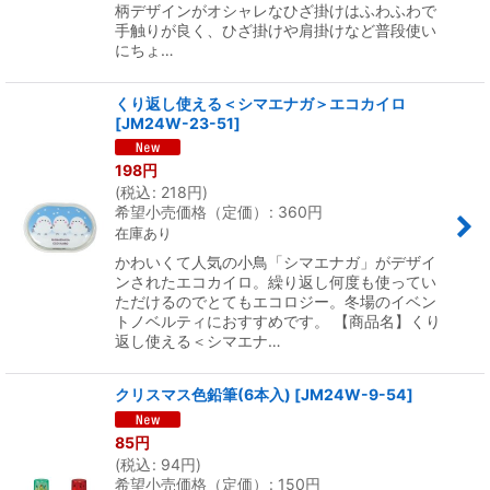
柄デザインがオシャレなひざ掛けはふわふわで
手触りが良く、ひざ掛けや肩掛けなど普段使い
にちょ…
くり返し使える＜シマエナガ＞エコカイロ
[
JM24W-23-51
]
198
円
(
税込
:
218
円
)
希望小売価格（定価）
:
360
円
在庫あり
かわいくて人気の小鳥「シマエナガ」がデザイ
ンされたエコカイロ。繰り返し何度も使ってい
ただけるのでとてもエコロジー。冬場のイベン
トノベルティにおすすめです。 【商品名】くり
返し使える＜シマエナ…
クリスマス色鉛筆(6本入)
[
JM24W-9-54
]
85
円
(
税込
:
94
円
)
希望小売価格（定価）
:
150
円