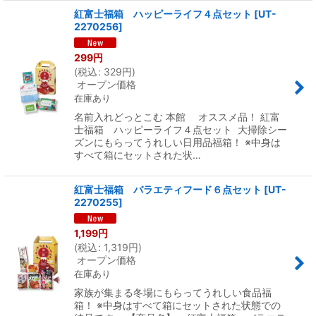
紅富士福箱 ハッピーライフ４点セット
[
UT-
2270256
]
299
円
(
税込
:
329
円
)
オープン価格
在庫あり
名前入れどっとこむ 本館 オススメ品！ 紅富
士福箱 ハッピーライフ４点セット 大掃除シー
ズンにもらってうれしい日用品福箱！ ※中身は
すべて箱にセットされた状…
紅富士福箱 バラエティフード６点セット
[
UT-
2270255
]
1,199
円
(
税込
:
1,319
円
)
オープン価格
在庫あり
家族が集まる冬場にもらってうれしい食品福
箱！ ※中身はすべて箱にセットされた状態での