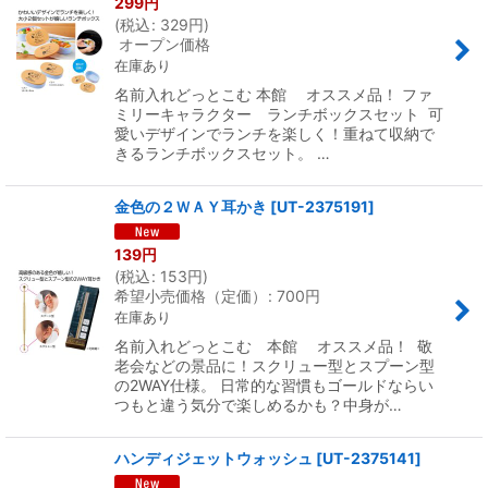
299
円
(
税込
:
329
円
)
オープン価格
在庫あり
名前入れどっとこむ 本館 オススメ品！ ファ
ミリーキャラクター ランチボックスセット 可
愛いデザインでランチを楽しく！重ねて収納で
きるランチボックスセット。 …
金色の２ＷＡＹ耳かき
[
UT-2375191
]
139
円
(
税込
:
153
円
)
希望小売価格（定価）
:
700
円
在庫あり
名前入れどっとこむ 本館 オススメ品！ 敬
老会などの景品に！スクリュー型とスプーン型
の2WAY仕様。 日常的な習慣もゴールドならい
つもと違う気分で楽しめるかも？中身が…
ハンディジェットウォッシュ
[
UT-2375141
]