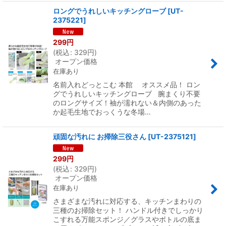
ロングでうれしいキッチングローブ
[
UT-
2375221
]
299
円
(
税込
:
329
円
)
オープン価格
在庫あり
名前入れどっとこむ 本館 オススメ品！ ロン
グでうれしいキッチングローブ 腕まくり不要
のロングサイズ！袖が濡れない＆内側のあった
か起毛生地でおっくうな冬場…
頑固な汚れに お掃除三役さん
[
UT-2375121
]
299
円
(
税込
:
329
円
)
オープン価格
在庫あり
さまざまな汚れに対応する、キッチンまわりの
三種のお掃除セット！ ハンドル付きでしっかり
こすれる万能スポンジ／グラスやボトルの底ま