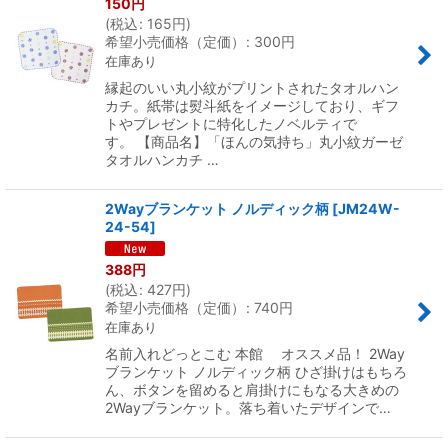
150
円
(
税込
:
165
円
)
希望小売価格（定価）
:
300
円
在庫あり
縁起のいい丸小紋がプリントされたタオルハン
カチ。紙帯は熨斗紙をイメージしており、ギフ
トやプレゼントに特化したノベルティで
す。 【商品名】「ほんの気持ち」丸小紋ガーゼ
タオルハンカチ …
2Wayブランケット ノルディック柄
[
JM24W-
24-54
]
388
円
(
税込
:
427
円
)
希望小売価格（定価）
:
740
円
在庫あり
名前入れどっとこむ 本館 オススメ品！ 2Way
ブランケット ノルディック柄 ひざ掛けはもちろ
ん、ボタンを留めると肩掛けにもなる大きめの
2Wayブランケット。落ち着いたデザインで…