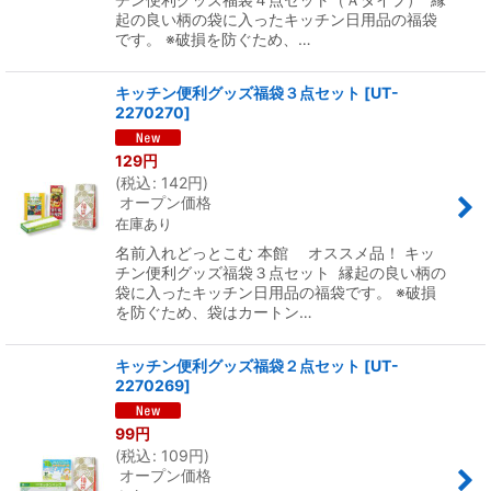
起の良い柄の袋に入ったキッチン日用品の福袋
です。 ※破損を防ぐため、…
キッチン便利グッズ福袋３点セット
[
UT-
2270270
]
129
円
(
税込
:
142
円
)
オープン価格
在庫あり
名前入れどっとこむ 本館 オススメ品！ キッ
チン便利グッズ福袋３点セット 縁起の良い柄の
袋に入ったキッチン日用品の福袋です。 ※破損
を防ぐため、袋はカートン…
キッチン便利グッズ福袋２点セット
[
UT-
2270269
]
99
円
(
税込
:
109
円
)
オープン価格