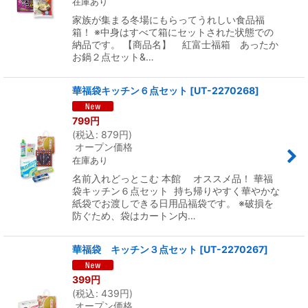
在庫あり
家族が集まる冬場にもらってうれしい食品福
箱！ ※中身はすべて箱にセットされた状態での
納品です。 【商品名】 紅富士福箱 あったか
お鍋２点セット&…
華福袋キッチン６点セット
[
UT-2270268
]
799
円
(
税込
:
879
円
)
オープン価格
在庫あり
名前入れどっとこむ 本館 オススメ品！ 華福
袋キッチン６点セット 持ち帰りやすく華やかな
紙袋でお渡しできる日用品福袋です。 ※破損を
防ぐため、袋はカートン内…
華福袋 キッチン３点セット
[
UT-2270267
]
399
円
(
税込
:
439
円
)
オープン価格