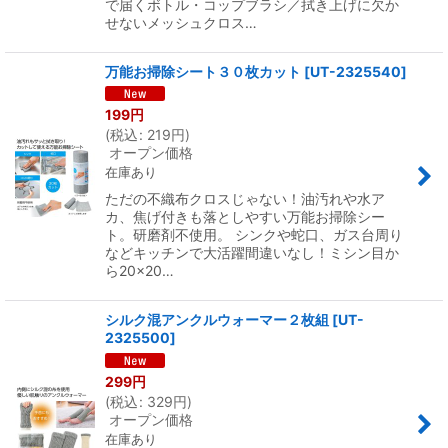
で届くボトル・コップブラシ／拭き上げに欠か
せないメッシュクロス…
万能お掃除シート３０枚カット
[
UT-2325540
]
199
円
(
税込
:
219
円
)
オープン価格
在庫あり
ただの不織布クロスじゃない！油汚れや水ア
カ、焦げ付きも落としやすい万能お掃除シー
ト。研磨剤不使用。 シンクや蛇口、ガス台周り
などキッチンで大活躍間違いなし！ミシン目か
ら20×20…
シルク混アンクルウォーマー２枚組
[
UT-
2325500
]
299
円
(
税込
:
329
円
)
オープン価格
在庫あり