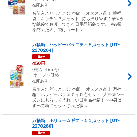
在庫あり
名前入れどっとこむ 本館 オススメ品！ 華福
袋 キッチン３点セット 持ち帰りやすく華やか
な紙袋でお渡しできる日用品福袋です。 ※破損
を防ぐため、袋はカートン…
万福箱 ハッピーバラエティ５点セット
[
UT-
2270264
]
450
円
(
税込
:
495
円
)
オープン価格
在庫あり
名前入れどっとこむ 本館 オススメ品！ 万福
箱 ハッピーバラエティ５点セット 大掃除シー
ズンにもらってうれしい日用品福箱！ ※中身は
すべて箱にセットされた状…
万福箱 ボリュームギフト１１点セット
[
UT-
2270266
]