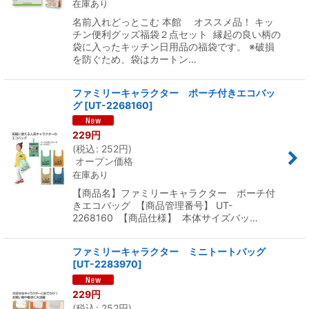
在庫あり
名前入れどっとこむ 本館 オススメ品！ キッ
チン便利グッズ福袋２点セット 縁起の良い柄の
袋に入ったキッチン日用品の福袋です。 ※破損
を防ぐため、袋はカートン…
ファミリーキャラクター ポーチ付きエコバッ
グ
[
UT-2268160
]
229
円
(
税込
:
252
円
)
オープン価格
在庫あり
【商品名】ファミリーキャラクター ポーチ付
きエコバッグ 【商品管理番号】 UT-
2268160 【商品仕様】 本体サイズバッ…
ファミリーキャラクター ミニトートバッグ
[
UT-2283970
]
229
円
(
税込
:
252
円
)