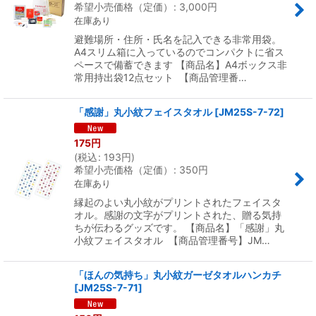
希望小売価格（定価）
:
3,000
円
在庫あり
避難場所・住所・氏名を記入できる非常用袋。
A4スリム箱に入っているのでコンパクトに省ス
ペースで備蓄できます 【商品名】A4ボックス非
常用持出袋12点セット 【商品管理番…
「感謝」丸小紋フェイスタオル
[
JM25S-7-72
]
175
円
(
税込
:
193
円
)
希望小売価格（定価）
:
350
円
在庫あり
縁起のよい丸小紋がプリントされたフェイスタ
オル。感謝の文字がプリントされた、贈る気持
ちが伝わるグッズです。 【商品名】「感謝」丸
小紋フェイスタオル 【商品管理番号】JM…
「ほんの気持ち」丸小紋ガーゼタオルハンカチ
[
JM25S-7-71
]