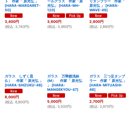
ト 作家「 原光弘 」
ールグラス 作家「原
りタンブラー 作家「
[
HARA-MARGARET-
光弘」
[
HARA-MH-
原光弘 」
[
HARA-
50
]
120
]
WAVE-49
]
3,400
円
3,600
円
2,600
円
(
税込
:
3,740
円
)
(
税込
:
3,960
円
)
(
税込
:
2,860
円
)
ガラス しずく皿
ガラス 万華鏡浅鉢
ガラス 三つ足タンブ
(L） 作家「 原光弘 」
(M） 作家「 原光弘
ラー 作家「 原光弘 」
[
HARA-SHIZUKU-48
]
」
[
HARA-
[
HARA-MITUASHI-
MANGEKYOU-47
]
46
]
8,000
円
5,000
円
2,700
円
(
税込
:
8,800
円
)
(
税込
:
5,500
円
)
(
税込
:
2,970
円
)