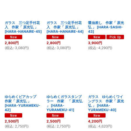
ガラス 三つ足手付花
ガラス 三つ足手付花
醤油差し 作家「 原光
入 作家「 原光弘 」
入 作家「 原光弘 」
弘 」
[
HARA-SASHI-
[
HARA-HANAIRE-45
]
[
HARA-HANAIRE-44
]
43
]
2,800
円
2,800
円
3,900
円
(
税込
:
3,080
円
)
(
税込
:
3,080
円
)
(
税込
:
4,290
円
)
ゆらめくビアカップ
ゆらめくガラスタンブ
ガラス ゆらめくワイ
作家「 原光弘 」
ラー 作家 「 原光弘
ングラス 作家「 原光
[
HARA-YURAMEKU-
」
[
HARA-
弘 」
[
HARA-
42
]
YURAMEKU-41
]
YURAMEKU-40
]
2,500
円
2,500
円
4,200
円
(
税込
:
2,750
円
)
(
税込
:
2,750
円
)
(
税込
:
4,620
円
)