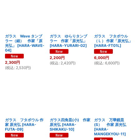
ガラス Wave タンブ
ガラス ゆらりタンブ
ガラス フタボウル
ラー（細） 作家「原
ラー 作家「原光弘」
（Ｌ） 作家「原光弘」
光弘」
[
HARA-WAVE-
[
HARA-YURARI-02
]
[
HARA-FT01L
]
04
]
2,200
円
6,000
円
2,300
円
(
税込
:
2,420
円
)
(
税込
:
6,600
円
)
(
税込
:
2,530
円
)
ガラス フタボウル 作
ガラス四角皿(小) 作家
ガラス 万華鏡皿
家 原光弘
[
HARA-
原光弘
[
HARA-
(S） 作家 原光弘
FUTA-09
]
SHIKAKU-10
]
[
HARA-
MANGEKYOU-11
]