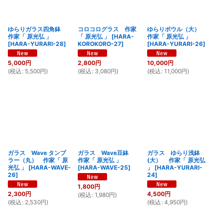
ゆらりガラス四角鉢
コロコログラス 作家
ゆらりボウル（大）
作家「 原光弘 」
「 原光弘 」
[
HARA-
作家「 原光弘 」
[
HARA-YURARI-28
]
KOROKORO-27
]
[
HARA-YURARI-26
]
5,000
円
2,800
円
10,000
円
(
税込
:
5,500
円
)
(
税込
:
3,080
円
)
(
税込
:
11,000
円
)
ガラス Wave タンブ
ガラス Wave豆鉢
ガラス ゆらり浅鉢
ラー（丸） 作家「 原
作家「 原光弘 」
(大） 作家「 原光弘
光弘 」
[
HARA-WAVE-
[
HARA-WAVE-25
]
」
[
HARA-YURARI-
26
]
24
]
1,800
円
2,300
円
4,500
円
(
税込
:
1,980
円
)
(
税込
:
2,530
円
)
(
税込
:
4,950
円
)