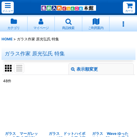
メニュー
カート
カテゴリ
マイページ
商品検索
ご利用案内
HOME
>
ガラス作家 原光弘氏 特集
ガラス作家 原光弘氏 特集
表示順変更
閉じる
48
件
表示数
:
並び順
:
絞り込む
ガラス マーガレッ
ガラス ドットハイボ
ガラス Wave ゆった