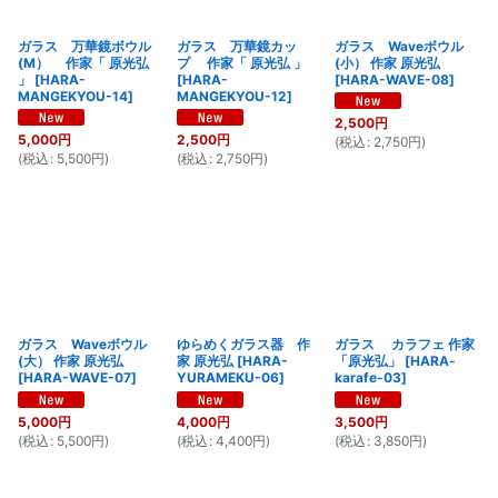
ガラス 万華鏡ボウル
ガラス 万華鏡カッ
ガラス Waveボウル
(M） 作家「 原光弘
プ 作家「 原光弘 」
(小） 作家 原光弘
」
[
HARA-
[
HARA-
[
HARA-WAVE-08
]
MANGEKYOU-14
]
MANGEKYOU-12
]
2,500
円
5,000
円
2,500
円
(
税込
:
2,750
円
)
(
税込
:
5,500
円
)
(
税込
:
2,750
円
)
ガラス Waveボウル
ゆらめくガラス器 作
ガラス カラフェ 作家
(大） 作家 原光弘
家 原光弘
[
HARA-
「原光弘」
[
HARA-
[
HARA-WAVE-07
]
YURAMEKU-06
]
karafe-03
]
5,000
円
4,000
円
3,500
円
(
税込
:
5,500
円
)
(
税込
:
4,400
円
)
(
税込
:
3,850
円
)