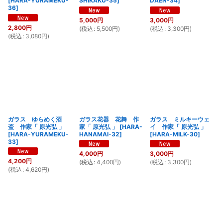
[
HARA-YURAMEKU-
SHIKAKU-35
]
DAEN-34
]
36
]
5,000
円
3,000
円
2,800
円
(
税込
:
5,500
円
)
(
税込
:
3,300
円
)
(
税込
:
3,080
円
)
ガラス ゆらめく酒
ガラス花器 花舞 作
ガラス ミルキーウェ
盃 作家「 原光弘 」
家「 原光弘 」
[
HARA-
イ 作家「 原光弘 」
[
HARA-YURAMEKU-
HANAMAI-32
]
[
HARA-MILK-30
]
33
]
4,000
円
3,000
円
4,200
円
(
税込
:
4,400
円
)
(
税込
:
3,300
円
)
(
税込
:
4,620
円
)