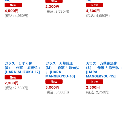
2,300
円
4,500
円
4,500
円
(
税込
:
2,530
円
)
(
税込
:
4,950
円
)
(
税込
:
4,950
円
)
ガラス しずく鉢
ガラス 万華鏡皿
ガラス 万華鏡浅鉢
(S） 作家「 原光弘 」
(M） 作家「 原光弘
(S） 作家「 原光弘 」
[
HARA-SHIZUKU-17
]
」
[
HARA-
[
HARA-
MANGEKYOU-16
]
MANGEKYOU-15
]
2,300
円
5,000
円
2,500
円
(
税込
:
2,530
円
)
(
税込
:
5,500
円
)
(
税込
:
2,750
円
)