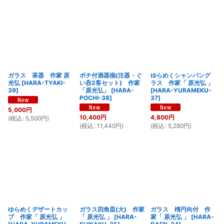
ガラス 茶器 作家 原
ポチ付酒器揃(注器・ぐ
ゆらめくシャンパング
光弘
[
HARA-TYAKI-
い呑2客セット) 作家
ラス 作家「 原光弘 」
39
]
「原光弘」
[
HARA-
[
HARA-YURAMEKU-
POCHI-38
]
37
]
5,000
円
10,400
円
4,800
円
(
税込
:
5,500
円
)
(
税込
:
11,440
円
)
(
税込
:
5,280
円
)
ゆらめくデザートカッ
ガラス四角皿(大) 作家
ガラス 楕円向付 作
プ 作家「 原光弘 」
「 原光弘 」
[
HARA-
家「 原光弘 」
[
HARA-